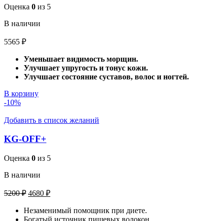
Оценка
0
из 5
В наличии
5565
₽
Уменьшает видимость морщин.
Улучшает упругость и тонус кожи.
Улучшает состояние суставов, волос и ногтей.
В корзину
-10%
Добавить в список желаний
KG-OFF+
Оценка
0
из 5
В наличии
Первоначальная
Текущая
5200
₽
4680
₽
цена
цена:
составляла
Незаменимый помощник при диете.
4680 ₽.
Богатый источник пищевых волокон.
5200 ₽.