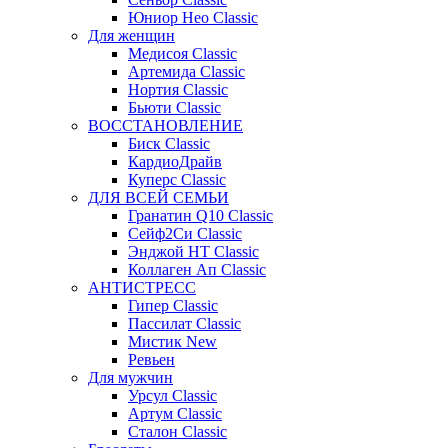
Юниор Нео Classic
Для женщин
Медисоя Classic
Артемида Classic
Нортия Classic
Бьюти Classic
ВОССТАНОВЛЕНИЕ
Биск Classic
КардиоДрайв
Куперс Classic
ДЛЯ ВСЕЙ СЕМЬИ
Гранатин Q10 Classic
Сейф2Си Classic
Энджой НТ Classic
Коллаген Ап Classic
АНТИСТРЕСС
Гипер Classic
Пассилат Classic
Мистик New
Ревьен
Для мужчин
Урсул Classic
Артум Classic
Сталон Classic