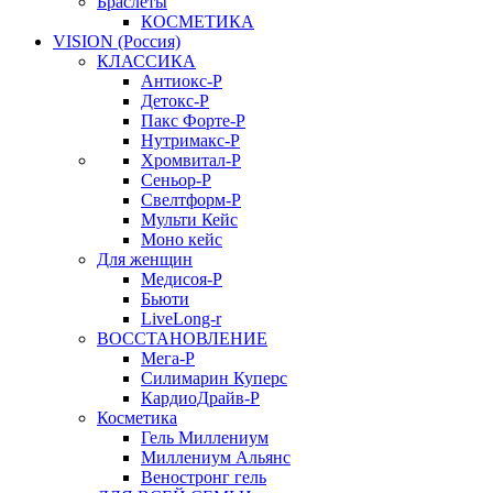
Браслеты
КОСМЕТИКА
VISION (Россия)
КЛАССИКА
Антиокс-Р
Детокс-Р
Пакс Форте-Р
Нутримакс-Р
Хромвитал-Р
Сеньор-Р
Свелтформ-Р
Мульти Кейс
Моно кейс
Для женщин
Медисоя-Р
Бьюти
LiveLong-r
ВОССТАНОВЛЕНИЕ
Мега-Р
Силимарин Куперс
КардиоДрайв-Р
Косметика
Гель Миллениум
Миллениум Альянс
Веностронг гель