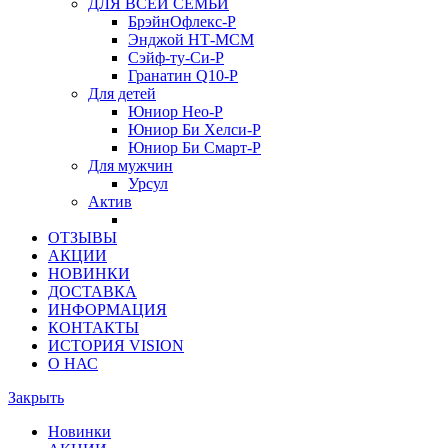
ДЛЯ ВСЕЙ СЕМЬИ
БрэйнОфлекс-Р
Энджой НТ-МСМ
Сэйф-ту-Си-Р
Гранатин Q10-Р
Для детей
Юниор Нео-Р
Юниор Би Хелси-Р
Юниор Би Смарт-Р
Для мужчин
Урсул
Актив
ОТЗЫВЫ
АКЦИИ
НОВИНКИ
ДОСТАВКА
ИНФОРМАЦИЯ
КОНТАКТЫ
ИСТОРИЯ VISION
О НАС
Закрыть
Новинки