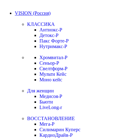
VISION (Россия)
КЛАССИКА
Антиокс-Р
Детокс-Р
Пакс Форте-Р
Нутримакс-Р
Хромвитал-Р
Сеньор-Р
Свелтформ-Р
Мульти Кейс
Моно кейс
Для женщин
Медисоя-Р
Бьюти
LiveLong-r
ВОССТАНОВЛЕНИЕ
Мега-Р
Силимарин Куперс
КардиоДрайв-Р