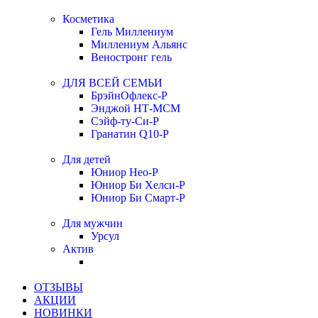
Косметика
Гель Миллениум
Миллениум Альянс
Веностронг гель
ДЛЯ ВСЕЙ СЕМЬИ
БрэйнОфлекс-Р
Энджой НТ-МСМ
Сэйф-ту-Си-Р
Гранатин Q10-Р
Для детей
Юниор Нео-Р
Юниор Би Хелси-Р
Юниор Би Смарт-Р
Для мужчин
Урсул
Актив
ОТЗЫВЫ
АКЦИИ
НОВИНКИ