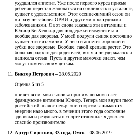
ухудшился аппетит. Уже после первого курса приема
ребенок перестал жаловаться на сонливость и усталость,
кушает с удовольствием. Этот осенне-зимний сезон он
ни разу не заболел ОРВИ и другими простудными
заболеваниями. Я вот снова заказала эти витамины и
Юниор Би Хелси-р для поддержки иммунитета и
вообще для здоровья. У моей подруги сынок постоянно
кушает эти витаминки. У него и аппетит хороший и
зубки все здоровые. Вообще, такой крепыш растет. Это
большая радость для родителей, вот я и не удержалась и
написала отзыв. Пусть и другие мамочки знают, чем
могут помочь своим деткам.
Виктор Петрович
–
28.05.2020
Оценка
5
из 5
привет всем. мои сыновья принимали много лет
французские витамины Юниор. Теперь мои внуки пьют
российский аналог нео-р. они спортом занимаются.
энергии надо много. в течении этого года состояние
здоровья и результаты в спорте отличные. я доволен.
спасибо производителю
Артур Сироткин, 33 года, Омск
–
08.06.2019