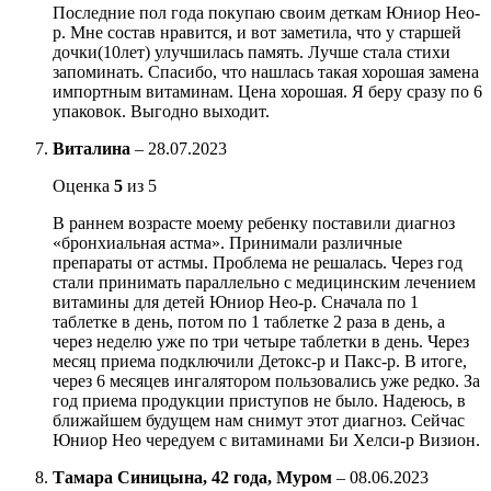
Последние пол года покупаю своим деткам Юниор Нео-
р. Мне состав нравится, и вот заметила, что у старшей
дочки(10лет) улучшилась память. Лучше стала стихи
запоминать. Спасибо, что нашлась такая хорошая замена
импортным витаминам. Цена хорошая. Я беру сразу по 6
упаковок. Выгодно выходит.
Виталина
–
28.07.2023
Оценка
5
из 5
В раннем возрасте моему ребенку поставили диагноз
«бронхиальная астма». Принимали различные
препараты от астмы. Проблема не решалась. Через год
стали принимать параллельно с медицинским лечением
витамины для детей Юниор Неo-р. Сначала по 1
таблетке в день, потом по 1 таблетке 2 раза в день, а
через неделю уже по три четыре таблетки в день. Через
месяц приема подключили Детокс-р и Пакс-р. В итоге,
через 6 месяцев ингалятором пользовались уже редко. За
год приема продукции приступов не было. Надеюсь, в
ближайшем будущем нам снимут этот диагноз. Сейчас
Юниор Нео чередуем с витаминами Би Хелси-р Визион.
Тамара Синицына, 42 года, Муром
–
08.06.2023