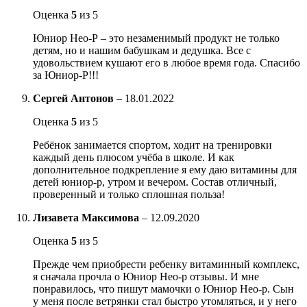
Оценка
5
из 5
Юниор Нео-Р – это незаменимый продукт не только
детям, но и нашим бабушкам и дедушка. Все с
удовольствием кушают его в любое время года. Спасибо
за Юниор-Р!!!
Сергей Антонов
–
18.01.2022
Оценка
5
из 5
Ребёнок занимается спортом, ходит на тренировки
каждый день плюсом учёба в школе. И как
дополнительное подкрепление я ему даю витамины для
детей юниор-р, утром и вечером. Состав отличный,
проверенный и только сплошная польза!
Лизавета Максимова
–
12.09.2020
Оценка
5
из 5
Прежде чем приобрести ребенку витаминный комплекс,
я сначала прочла о Юниор Нео-р отзывы. И мне
понравилось, что пишут мамочки о Юниор Нео-р. Сын
у меня после ветрянки стал быстро утомляться, и у него