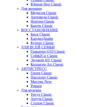
Юниор Нео Classic
Для женщин
Медисоя Classic
Артемида Classic
Нортия Classic
Бьюти Classic
ВОССТАНОВЛЕНИЕ
Биск Classic
КардиоДрайв
Куперс Classic
ДЛЯ ВСЕЙ СЕМЬИ
Гранатин Q10 Classic
Сейф2Си Classic
Энджой НТ Classic
Коллаген Ап Classic
АНТИСТРЕСС
Гипер Classic
Пассилат Classic
Мистик New
Ревьен
Для мужчин
Урсул Classic
Артум Classic
Сталон Classic