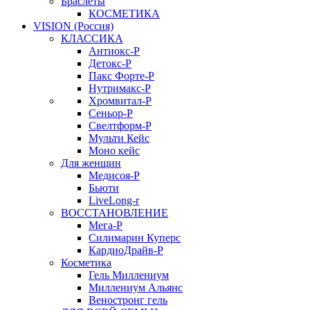
Браслеты
КОСМЕТИКА
VISION (Россия)
КЛАССИКА
Антиокс-Р
Детокс-Р
Пакс Форте-Р
Нутримакс-Р
Хромвитал-Р
Сеньор-Р
Свелтформ-Р
Мульти Кейс
Моно кейс
Для женщин
Медисоя-Р
Бьюти
LiveLong-r
ВОССТАНОВЛЕНИЕ
Мега-Р
Силимарин Куперс
КардиоДрайв-Р
Косметика
Гель Миллениум
Миллениум Альянс
Веностронг гель