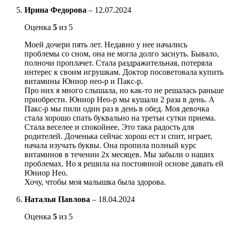
Ирина Федорова
–
12.07.2024
Оценка
5
из 5
Моей дочери пять лет. Недавно у нее начались
проблемы со сном, она не могла долго заснуть. Бывало,
полночи проплачет. Стала раздражительная, потеряла
интерес к своим игрушкам. Доктор посоветовала купить
витамины Юниор нео-р и Пакс-р.
Про них я много слышала, но как-то не решалась раньше
приобрести. Юниор Нео-р мы кушали 2 раза в день. А
Пакс-р мы пили один раз в день в обед. Моя девочка
стала хорошо спать буквально на третьи сутки приема.
Стала веселее и спокойнее. Это така радость для
родителей. Доченька сейчас хорош ест и спит, играет,
начала изучать буквы. Она пропила полный курс
витаминов в течении 2х месяцев. Мы забыли о наших
проблемах. Но я решила на постоянной основе давать ей
Юниор Нео.
Хочу, чтобы моя малышка была здорова.
Наталья Павлова
–
18.04.2024
Оценка
5
из 5