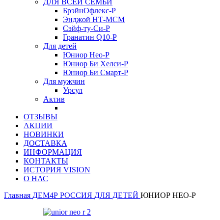
ДЛЯ ВСЕЙ СЕМЬИ
БрэйнОфлекс-Р
Энджой НТ-МСМ
Сэйф-ту-Си-Р
Гранатин Q10-Р
Для детей
Юниор Нео-Р
Юниор Би Хелси-Р
Юниор Би Смарт-Р
Для мужчин
Урсул
Актив
ОТЗЫВЫ
АКЦИИ
НОВИНКИ
ДОСТАВКА
ИНФОРМАЦИЯ
КОНТАКТЫ
ИСТОРИЯ VISION
О НАС
Главная
ДЕМ4Р РОССИЯ
ДЛЯ ДЕТЕЙ
ЮНИОР НЕО-Р