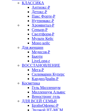
КЛАССИКА
Антиокс-Р
Детокс-Р
Пакс Форте-Р
Нутримакс-Р
Хромвитал-Р
Сеньор-Р
Свелтформ-Р
Мульти Кейс
Моно кейс
Для женщин
Медисоя-Р
Бьюти
LiveLong-r
ВОССТАНОВЛЕНИЕ
Мега-Р
Силимарин Куперс
КардиоДрайв-Р
Косметика
Гель Миллениум
Миллениум Альянс
Веностронг гель
ДЛЯ ВСЕЙ СЕМЬИ
БрэйнОфлекс-Р
Энджой НТ-МСМ