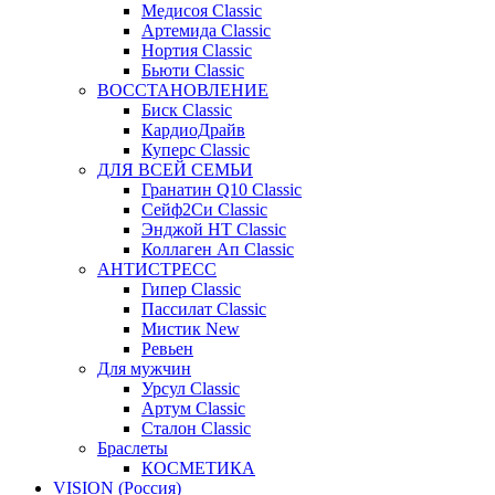
Медисоя Classic
Артемида Classic
Нортия Classic
Бьюти Classic
ВОССТАНОВЛЕНИЕ
Биск Classic
КардиоДрайв
Куперс Classic
ДЛЯ ВСЕЙ СЕМЬИ
Гранатин Q10 Classic
Сейф2Си Classic
Энджой НТ Classic
Коллаген Ап Classic
АНТИСТРЕСС
Гипер Classic
Пассилат Classic
Мистик New
Ревьен
Для мужчин
Урсул Classic
Артум Classic
Сталон Classic
Браслеты
КОСМЕТИКА
VISION (Россия)