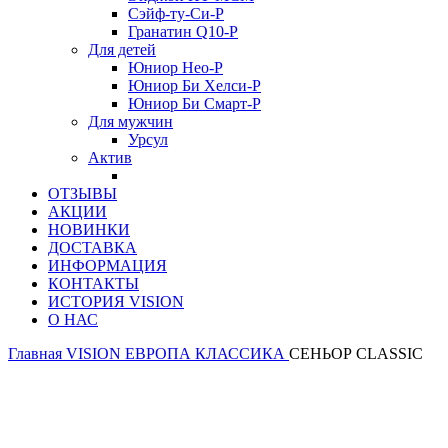
Сэйф-ту-Си-Р
Гранатин Q10-Р
Для детей
Юниор Нео-Р
Юниор Би Хелси-Р
Юниор Би Смарт-Р
Для мужчин
Урсул
Актив
ОТЗЫВЫ
АКЦИИ
НОВИНКИ
ДОСТАВКА
ИНФОРМАЦИЯ
КОНТАКТЫ
ИСТОРИЯ VISION
О НАС
Главная
VISION ЕВРОПА
КЛАССИКА
СЕНЬОР CLASSIC