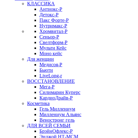
КЛАССИКА
Антиокс-Р
Детокс-Р
Пакс Форте-Р
Нутримакс-Р
Хромвитал-Р
Сеньор-Р
Свелтформ-Р
Мульти Кейс
Моно кейс
Для женщин
Медисоя-Р
Бьюти
LiveLong-r
ВОССТАНОВЛЕНИЕ
Мега-Р
Силимарин Куперс
КардиоДрайв-Р
Косметика
Гель Миллениум
Миллениум Альянс
Веностронг гель
ДЛЯ ВСЕЙ СЕМЬИ
БрэйнОфлекс-Р
Энджой НТ-МСМ