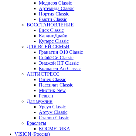
Медисоя Classic
Артемида Classic
Нортия Classic
Бьюти Classic
ВОССТАНОВЛЕНИЕ
Биск Classic
КардиоДрайв
Куперс Classic
ДЛЯ ВСЕЙ СЕМЬИ
Гранатин Q10 Classic
Сейф2Си Classic
Энджой НТ Classic
Коллаген Ап Classic
АНТИСТРЕСС
Гипер Classic
Пассилат Classic
Мистик New
Ревьен
Для мужчин
Урсул Classic
Артум Classic
Сталон Classic
Браслеты
КОСМЕТИКА
VISION (Россия)