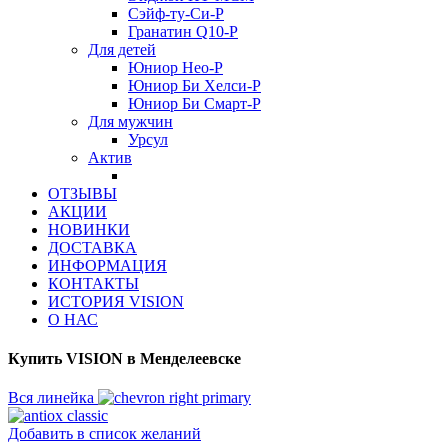
Сэйф-ту-Си-Р
Гранатин Q10-Р
Для детей
Юниор Нео-Р
Юниор Би Хелси-Р
Юниор Би Смарт-Р
Для мужчин
Урсул
Актив
ОТЗЫВЫ
АКЦИИ
НОВИНКИ
ДОСТАВКА
ИНФОРМАЦИЯ
КОНТАКТЫ
ИСТОРИЯ VISION
О НАС
Купить VISION в Менделеевске
Вся линейка
Добавить в список желаний