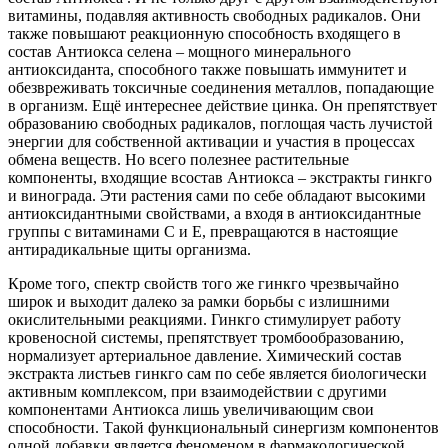
витамины, подавляя активность свободных радикалов. Они
также повышают реакционную способность входящего в
состав Антиокса селена – мощного минерального
антиоксиданта, способного также повышать иммунитет и
обезвреживать токсичные соединения металлов, попадающие
в организм. Ещё интереснее действие цинка. Он препятствует
образованию свободных радикалов, поглощая часть лучистой
энергии для собственной активации и участия в процессах
обмена веществ. Но всего полезнее растительные
компоненты, входящие всостав Антиокса – экстракты гинкго
и винограда. Эти растения сами по себе обладают высокими
антиоксидантными свойствами, а входя в антиоксидантные
группы с витаминами С и Е, превращаются в настоящие
антирадикальные щиты организма.
Кроме того, спектр свойств того же гинкго чрезвычайно
широк и выходит далеко за рамки борьбы с излишними
окислительными реакциями. Гинкго стимулирует работу
кровеносной системы, препятствует тромбообразованию,
нормализует артериальное давление. Химический состав
экстракта листьев гинкго сам по себе является биологически
активным комплексом, при взаимодействии с другими
компонентами Антиокса лишь увеличивающим свои
способности. Такой функциональный синергизм компонентов
одной добавки является феноменом в фармакологической