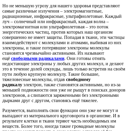
Но не меньшую угрозу для нашего здоровья представляют
самые различные излучения – электромагнитные,
радиационные, инфракрасные, ультрафиолетовые. Каждый
луч – солнечный или инфракрасный, каждая волна –
электромагнитная или ультрафиолетовая – это поток
энергетических частиц, против которых наш организм
совершенно не имеет защиты. Попадая в ткани, эти частицы
взаимодействуют с молекулами и атомами, выбивая из них
электроны, и такие потерявшие электроны молекулы
становятся чрезвычайно активными. Их называют
ещё
свободными радикалами
. Они готовы отнять
недостающие электроны у любых других молекул, и делают
это в течение долей секунды, лишь только встретив на своём
пути любую крупную молекулу. Такие большие,
тяжеловесные молекулы, отдав
свободному
радикалу
электрон, также становятся активными, но из-за
меньшей подвижности они уже не рыщут в поисках доноров
электронов, а слипаются заряженными без электронными
дырками друг с другом, становясь ещё тяжелее.
Разумеется, выполнять свои функции они уже не могут и
выпадают из материального круговорота в организме. И в
результате клетки и ткани теряют часть необходимых им
веществ. Более того, иногда такие громадные молекулы