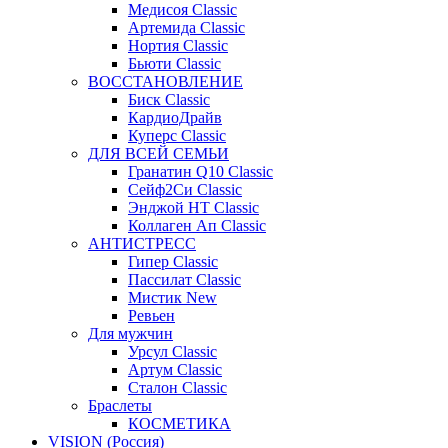
Медисоя Classic
Артемида Classic
Нортия Classic
Бьюти Classic
ВОССТАНОВЛЕНИЕ
Биск Classic
КардиоДрайв
Куперс Classic
ДЛЯ ВСЕЙ СЕМЬИ
Гранатин Q10 Classic
Сейф2Си Classic
Энджой НТ Classic
Коллаген Ап Classic
АНТИСТРЕСС
Гипер Classic
Пассилат Classic
Мистик New
Ревьен
Для мужчин
Урсул Classic
Артум Classic
Сталон Classic
Браслеты
КОСМЕТИКА
VISION (Россия)