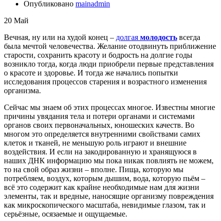
Опубликовано
mainadmin
20
Май
Вечная, ну или на худой конец –
долгая
молодость
всегда
была мечтой человечества. Желание отодвинуть приближение
старости, сохранить красоту и бодрость на долгие годы
возникло тогда, когда люди приобрели первые представления
о красоте и здоровье. И тогда же начались попытки
исследования процессов старения и возрастного изменения
организма.
Сейчас мы знаем об этих процессах многое. Известны многие
причины увядания тела и потери органами и системами
органов своих первоначальных, юношеских качеств. Во
многом это определяется внутренними свойствами самих
клеток и тканей, не меньшую роль играют и внешние
воздействия. И если на закодированную и хранящуюся в
наших ДНК информацию мы пока никак повлиять не можем,
то на свой образ жизни – вполне. Пища, которую мы
потребляем, воздух, которым дышим, вода, которую пьём –
всё это содержит как крайне необходимые нам для жизни
элементы, так и вредные, наносящие организму повреждения
как микроскопического масштаба, невидимые глазом, так и
серьёзные, осязаемые и ощущаемые.