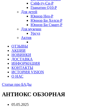
Сэйф-ту-Си-Р
Гранатин Q10-Р
Для детей
Юниор Нео-Р
Юниор Би Хелси-Р
Юниор Би Смарт-Р
Для мужчин
Урсул
Актив
ОТЗЫВЫ
АКЦИИ
НОВИНКИ
ДОСТАВКА
ИНФОРМАЦИЯ
КОНТАКТЫ
ИСТОРИЯ VISION
О НАС
Статьи про БАДы
АНТИОКС ОБЗОРНАЯ
05.05.2025