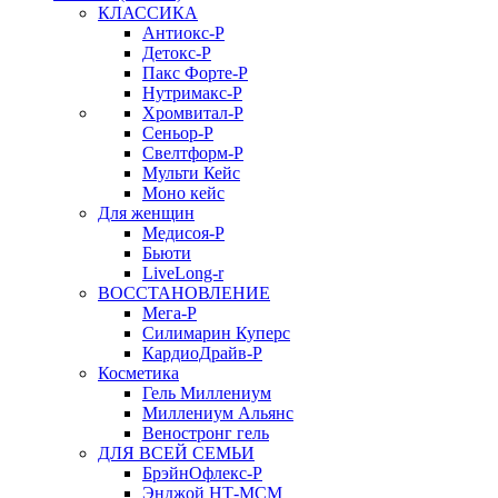
КЛАССИКА
Антиокс-Р
Детокс-Р
Пакс Форте-Р
Нутримакс-Р
Хромвитал-Р
Сеньор-Р
Свелтформ-Р
Мульти Кейс
Моно кейс
Для женщин
Медисоя-Р
Бьюти
LiveLong-r
ВОССТАНОВЛЕНИЕ
Мега-Р
Силимарин Куперс
КардиоДрайв-Р
Косметика
Гель Миллениум
Миллениум Альянс
Веностронг гель
ДЛЯ ВСЕЙ СЕМЬИ
БрэйнОфлекс-Р
Энджой НТ-МСМ