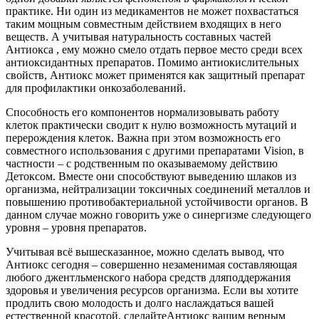
практике. Ни один из медикаментов не может похвастаться
таким мощным совместным действием входящих в него
веществ. А учитывая натуральность составных частей
Антиокса , ему можно смело отдать первое место среди всех
антиоксидантных препаратов. Помимо антиокислительных
свойств, Антиокс может применятся как защитный препарат
для профилактики онкозаболеваний.
Способность его компонентов нормализовывать работу
клеток практически сводит к нулю возможность мутаций и
перерождения клеток. Важна при этом возможность его
совместного использования с другими препаратами Vision, в
частности – с родственным по оказываемому действию
Детоксом. Вместе они способствуют выведению шлаков из
организма, нейтрализации токсичных соединений металлов и
повышению противобактериальной устойчивости органов. В
данном случае можно говорить уже о синергизме следующего
уровня – уровня препаратов.
Учитывая всё вышесказанное, можно сделать вывод, что
Антиокс сегодня – совершенно незаменимая составляющая
любого джентльменского набора средств дляподдержания
здоровья и увеличения ресурсов организма. Если вы хотите
продлить свою молодость и долго наслаждаться вашей
естественной красотой, сделайтеАнтиокс вашим верным