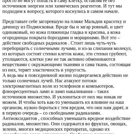
просто не могут попасть в саму клетку, оставляя её без
источников энергии или химических реагентов. И тут мы
подходим к вопросу, которого коснулись в самом начале.
Представьте себе загоревшую на пляже Мальдив красотку и
дачницу из Подмосковья. Вроде бы и загар ровный, и цвет
одинаковый, но кожа пляжницы гладка и красива, а кожа
огородницы покрыта бороздами и морщинами. Всё это –
действие свободных радикалов . Стоит лишь чуть-чуть
переборщить с солнечными лучами, и из-за слипания молекул,
из которых состоят стенки клеток кожи, эти стенки грубеют,
утолщаются, клетки уже не так активно обмениваются
веществами с окружающими тканями и сама ткань, состоящая
из них, теряет эластичность и упругость.
А ведь мы в повседневной жизни подвергаемся действию не
только солнечных лучей. Нас атакуют потоки
электромагнитных волн из телефонов и компьютеров,
флюоресцентных ламп и ламп накаливания – таких
источников множество. И уклониться от них мы никак не
можем. И чтобы хоть как-то уменьшить их влияние на наш
организм, нужно бороться с тем вредом, что они нам дарят, и
в первую очередь – со свободными радикалами.
Антиоксидантов , способных уменьшать вредное воздействие
радикалов, множество. Они содержатся во фруктах, овощах,
зелени, многих медицинских препаратах, однако их