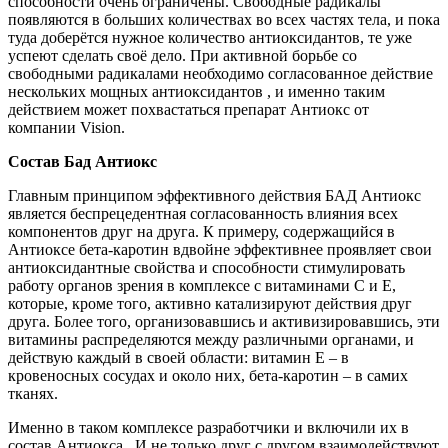
способности очень ограничены. Свободные радикалы
появляются в больших количествах во всех частях тела, и пока
туда доберётся нужное количество антиоксидантов, те уже
успеют сделать своё дело. При активной борьбе со
свободными радикалами необходимо согласованное действие
нескольких мощных антиоксидантов , и именно таким
действием может похвастаться препарат Антиокс от
компании Vision.
Состав Бад Антиокс
Главным принципом эффективного действия БАД Антиокс
является беспрецедентная согласованность влияния всех
компонентов друг на друга. К примеру, содержащийся в
Антиоксе бета-каротин вдвойне эффективнее проявляет свои
антиоксидантные свойства и способности стимулировать
работу органов зрения в комплексе с витаминами С и Е,
которые, кроме того, активно катализируют действия друг
друга. Более того, организовавшись и активизировавшись, эти
витамины распределяются между различными органами, и
действую каждый в своей области: витамин Е – в
кровеносных сосудах и около них, бета-каротин – в самих
тканях.
Именно в таком комплексе разработчики и включили их в
состав Антиокса . И не только друг с другом взаимодействуют