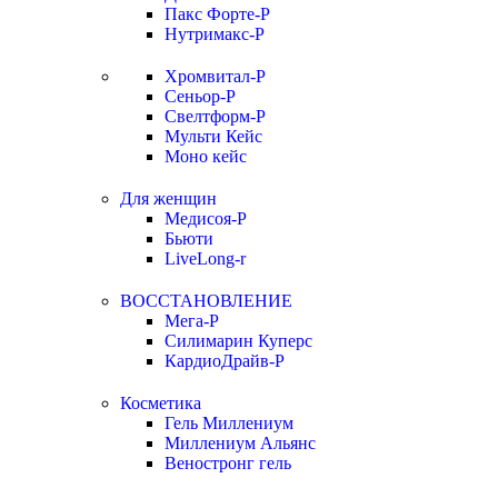
Пакс Форте-Р
Нутримакс-Р
Хромвитал-Р
Сеньор-Р
Свелтформ-Р
Мульти Кейс
Моно кейс
Для женщин
Медисоя-Р
Бьюти
LiveLong-r
ВОССТАНОВЛЕНИЕ
Мега-Р
Силимарин Куперс
КардиоДрайв-Р
Косметика
Гель Миллениум
Миллениум Альянс
Веностронг гель