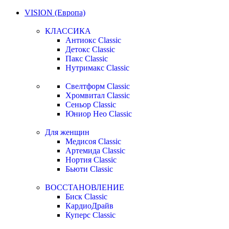
VISION (Европа)
КЛАССИКА
Антиокс Classic
Детокс Classic
Пакс Classic
Нутримакс Classic
Свелтформ Classic
Хромвитал Classic
Сеньор Classic
Юниор Нео Classic
Для женщин
Медисоя Classic
Артемида Classic
Нортия Classic
Бьюти Classic
ВОССТАНОВЛЕНИЕ
Биск Classic
КардиоДрайв
Куперс Classic