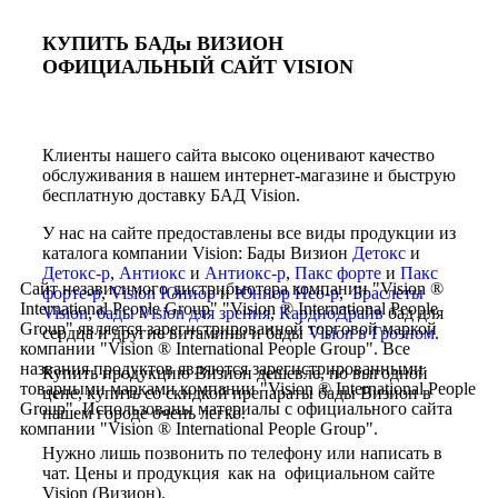
КУПИТЬ БАДы ВИЗИОН
ОФИЦИАЛЬНЫЙ САЙТ VISION
Клиенты нашего сайта высоко оценивают качество
обслуживания в нашем интернет-магазине и быструю
бесплатную доставку БАД Vision.
У нас на сайте предоставлены все виды продукции из
каталога компании Vision: Бады Визион
Детокс
и
Детокс-р
,
Антиокс
и
Антиокс-р
,
Пакс форте
и
Пакс
Сайт независимого дистрибьютера компании "Vision ®
форте-р
,
Vision Юниор
и
Юниор Нео-р
,
Браслеты
International People Group" "Vision ® International People
Vision
,
бады Vision для зрения
,
КардиоДрайв
бад для
Group" является зарегистрированной торговой маркой
сердца и другие витамины и бады
Vision в Грозном
.
компании "Vision ® International People Group". Все
названия продуктов являются зарегистрированными
Купить продукцию Визион дешевле, по выгодной
товарными марками компании "Vision ® International People
цене, купить со скидкой препараты бады Визион в
Group". Использованы материалы с официального сайта
нашем городе очень легко.
компании "Vision ® International People Group".
Нужно лишь позвонить по телефону или написать в
чат. Цены и продукция как на официальном сайте
Vision (Визион).