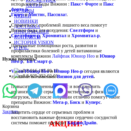
КОСМЕТИКА
использовать Бады Вижион :
Пакс+ Форте
и
Пакс
АКТИВ
форте-р
,
ОТЗЫВЫ
Гипер
и
Мисти
к
,
Пассила
т
.
АКЦИИ
НОВИНКИ
Справиться с проблемой лишнего веса помогут
ДОСТАВКА
Визион бады для похудения:
Свелтформ
и
ИНФОРМАЦИЯ
Свелтформ-р
,
Хромвитал
и
Хромвитал-р
.
КОНТАКТЫ
ИСТОРИЯ VISION
Прекрасные помощники роста, развития и
О НАС
профилактики болезней у детей витаминные
комплексы Вижион
Лайфпак Юниор Нео
и
Юниор
Нужна помощь?
Нео-р
,
Би Смарт-р
.
8-916-187-80-15
Vision Юниор Нео
и
Юниор Нео-р
сегодня являются
8-925-352-02-01
лучшими витаминами
Визион для детей
.
Повысить жизненный тонус и восстановить
организм после серьезных умственных и физических
нагрузок, или после операции отлично помогут такие
препараты Вижион:
Мега-р
,
Биск
и
Куперс
.
Корзина
Закрыть
Защитить сердце от серьезных проблем и
восстановить важные функции сердечно сосудистой
АКЦИИ!
системы поможет препарат
КардиоДрайв
.