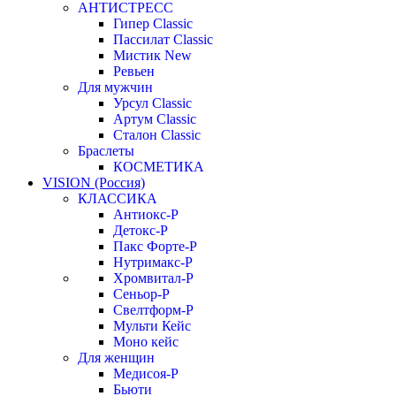
АНТИСТРЕСС
Гипер Classic
Пассилат Classic
Мистик New
Ревьен
Для мужчин
Урсул Classic
Артум Classic
Сталон Classic
Браслеты
КОСМЕТИКА
VISION (Россия)
КЛАССИКА
Антиокс-Р
Детокс-Р
Пакс Форте-Р
Нутримакс-Р
Хромвитал-Р
Сеньор-Р
Свелтформ-Р
Мульти Кейс
Моно кейс
Для женщин
Медисоя-Р
Бьюти