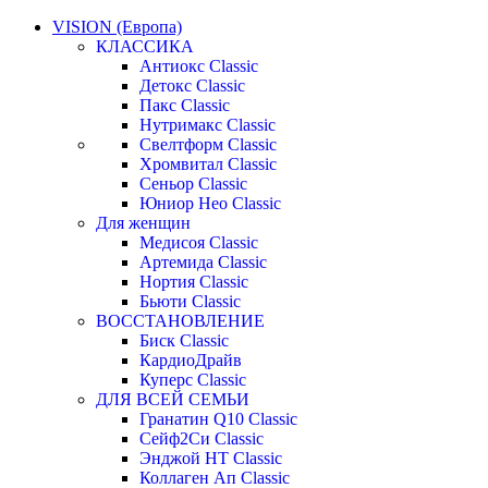
VISION (Европа)
КЛАССИКА
Антиокс Classic
Детокс Classic
Пакс Classic
Нутримакс Classic
Свелтформ Classic
Хромвитал Classic
Сеньор Classic
Юниор Нео Classic
Для женщин
Медисоя Classic
Артемида Classic
Нортия Classic
Бьюти Classic
ВОССТАНОВЛЕНИЕ
Биск Classic
КардиоДрайв
Куперс Classic
ДЛЯ ВСЕЙ СЕМЬИ
Гранатин Q10 Classic
Сейф2Си Classic
Энджой НТ Classic
Коллаген Ап Classic