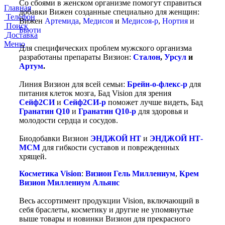
Со сбоями в женском организме помогут справиться
Главная
добавки Вижен созданные специально для женщин:
Телефон
Вижен
Артемида
,
Медисоя
и
Медисоя-р
,
Нортия
и
Поиск
Бьюти
Доставка
Меню
Для специфических проблем мужского организма
разработаны препараты Визион:
Сталон
,
Урсул
и
Артум
.
Линия Визион для всей семьи:
Брейн-о-флекс-р
для
питания клеток мозга, Бад Vision для зрения
Сейф2СИ
и
Сейф2СИ-р
поможет лучше видеть, Бад
Гранатин Q10
и
Гранатин Q10-р
для здоровья и
молодости сердца и сосудов.
Биодобавки Визион
ЭНДЖОЙ НТ
и
ЭНДЖОЙ НТ-
МСМ
для гибкости суставов и поврежденных
хрящей.
Косметика Vision
:
Визион Гель Миллениум
,
Крем
Визион Миллениум Альянс
Весь ассортимент продукции Vision, включающий в
себя браслеты, косметику и другие не упомянутые
выше товары и новинки Визион для прекрасного