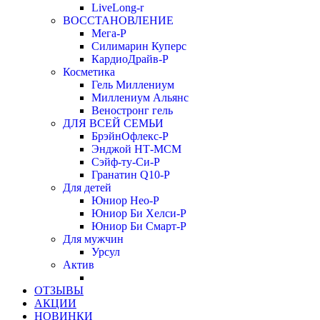
LiveLong-r
ВОССТАНОВЛЕНИЕ
Мега-Р
Силимарин Куперс
КардиоДрайв-Р
Косметика
Гель Миллениум
Миллениум Альянс
Веностронг гель
ДЛЯ ВСЕЙ СЕМЬИ
БрэйнОфлекс-Р
Энджой НТ-МСМ
Сэйф-ту-Си-Р
Гранатин Q10-Р
Для детей
Юниор Нео-Р
Юниор Би Хелси-Р
Юниор Би Смарт-Р
Для мужчин
Урсул
Актив
ОТЗЫВЫ
АКЦИИ
НОВИНКИ