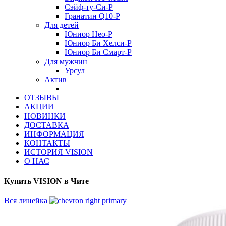
Сэйф-ту-Си-Р
Гранатин Q10-Р
Для детей
Юниор Нео-Р
Юниор Би Хелси-Р
Юниор Би Смарт-Р
Для мужчин
Урсул
Актив
ОТЗЫВЫ
АКЦИИ
НОВИНКИ
ДОСТАВКА
ИНФОРМАЦИЯ
КОНТАКТЫ
ИСТОРИЯ VISION
О НАС
Купить VISION в Чите
Вся линейка