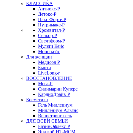
КЛАССИКА
Антиокс-Р
Детокс-Р
Пакс Форте-Р
Нутримакс-Р
Хромвитал-Р
Сеньор-Р
Свелтформ-Р
Мульти Кейс
Моно кейс
Для женщин
Медисоя-Р
Бьюти
LiveLong-r
ВОССТАНОВЛЕНИЕ
Мега-Р
Силимарин Куперс
КардиоДрайв-Р
Косметика
Гель Миллениум
Миллениум Альянс
Веностронг гель
ДЛЯ ВСЕЙ СЕМЬИ
БрэйнОфлекс-Р
Энджой НТ-МСМ