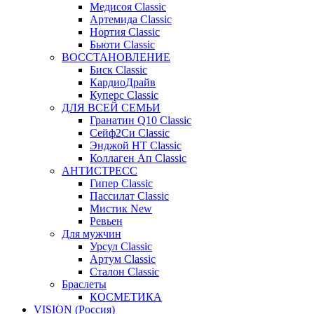
Медисоя Classic
Артемида Classic
Нортия Classic
Бьюти Classic
ВОССТАНОВЛЕНИЕ
Биск Classic
КардиоДрайв
Куперс Classic
ДЛЯ ВСЕЙ СЕМЬИ
Гранатин Q10 Classic
Сейф2Си Classic
Энджой НТ Classic
Коллаген Ап Classic
АНТИСТРЕСС
Гипер Classic
Пассилат Classic
Мистик New
Ревьен
Для мужчин
Урсул Classic
Артум Classic
Сталон Classic
Браслеты
КОСМЕТИКА
VISION (Россия)