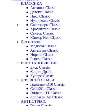
КЛАССИКА
Антиокс Classic
Детокс Classic
Пакс Classic
Нутримакс Classic
Свелтформ Classic
Хромвитал Classic
Сеньор Classic
Юниор Нео Classic
Для женщин
Медисоя Classic
Артемида Classic
Нортия Classic
Бьюти Classic
ВОССТАНОВЛЕНИЕ
Биск Classic
КардиоДрайв
Куперс Classic
ДЛЯ ВСЕЙ СЕМЬИ
Гранатин Q10 Classic
Сейф2Си Classic
Энджой НТ Classic
Коллаген Ап Classic
АНТИСТРЕСС
Гипер Classic