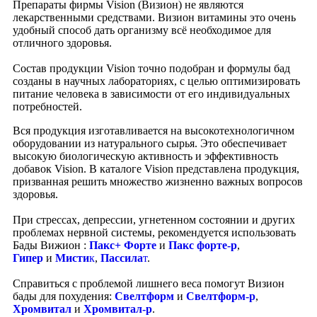
Препараты фирмы Vision (Визион) не являются
лекарственными средствами. Визион витамины это очень
удобный способ дать организму всё необходимое для
отличного здоровья.
Состав продукции Vision точно подобран и формулы бад
созданы в научных лабораториях, с целью оптимизировать
питание человека в зависимости от его индивидуальных
потребностей.
Вся продукция изготавливается на высокотехнологичном
оборудовании из натурального сырья. Это обеспечивает
высокую биологическую активность и эффективность
добавок Vision. В каталоге Vision представлена продукция,
призванная решить множество жизненно важных вопросов
здоровья.
При стрессах, депрессии, угнетенном состоянии и других
проблемах нервной системы, рекомендуется использовать
Бады Вижион :
Пакс+ Форте
и
Пакс форте-р
,
Гипер
и
Мисти
к
,
Пассила
т
.
Справиться с проблемой лишнего веса помогут Визион
бады для похудения:
Свелтформ
и
Свелтформ-р
,
Хромвитал
и
Хромвитал-р
.