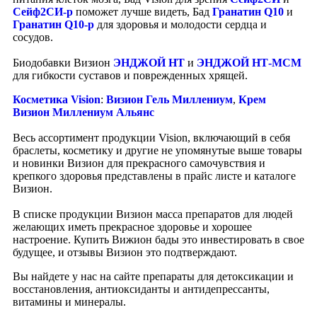
Сейф2СИ-р
поможет лучше видеть, Бад
Гранатин Q10
и
Гранатин Q10-р
для здоровья и молодости сердца и
сосудов.
Биодобавки Визион
ЭНДЖОЙ НТ
и
ЭНДЖОЙ НТ-МСМ
для гибкости суставов и поврежденных хрящей.
Косметика Vision
:
Визион Гель Миллениум
,
Крем
Визион Миллениум Альянс
Весь ассортимент продукции Vision, включающий в себя
браслеты, косметику и другие не упомянутые выше товары
и новинки Визион для прекрасного самочувствия и
крепкого здоровья представлены в прайс листе и каталоге
Визион.
В списке продукции Визион масса препаратов для людей
желающих иметь прекрасное здоровье и хорошее
настроение. Купить Вижион бады это инвестировать в свое
будущее, и отзывы Визион это подтверждают.
Вы найдете у нас на сайте препараты для детоксикации и
восстановления, антиоксиданты и антидепрессанты,
витамины и минералы.