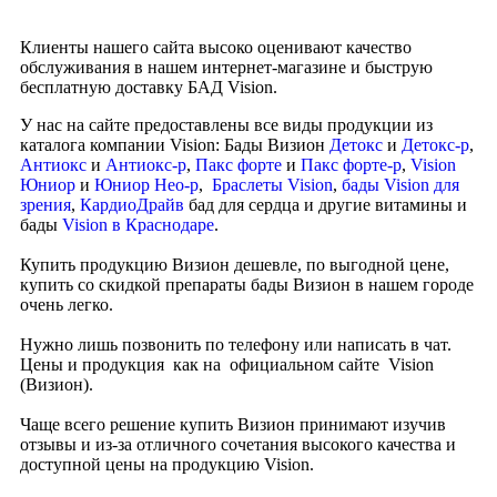
Клиенты нашего сайта высоко оценивают качество
обслуживания в нашем интернет-магазине и быструю
бесплатную доставку БАД Vision.
У нас на сайте предоставлены все виды продукции из
каталога компании Vision: Бады Визион
Детокс
и
Детокс-р
,
Антиокс
и
Антиокс-р
,
Пакс форте
и
Пакс форте-р
,
Vision
Юниор
и
Юниор Нео-р
,
Браслеты Vision
,
бады Vision для
зрения
,
КардиоДрайв
бад для сердца и другие витамины и
бады
Vision в Краснодаре
.
Купить продукцию Визион дешевле, по выгодной цене,
купить со скидкой препараты бады Визион в нашем городе
очень легко.
Нужно лишь позвонить по телефону или написать в чат.
Цены и продукция как на официальном сайте Vision
(Визион).
Чаще всего решение купить Визион принимают изучив
отзывы и из-за отличного сочетания высокого качества и
доступной цены на продукцию Vision.