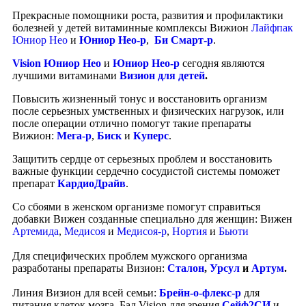
Прекрасные помощники роста, развития и профилактики
болезней у детей витаминные комплексы Вижион
Лайфпак
Юниор Нео
и
Юниор Нео-р
,
Би Смарт-р
.
Vision Юниор Нео
и
Юниор Нео-р
сегодня являются
лучшими витаминами
Визион для детей
.
Повысить жизненный тонус и восстановить организм
после серьезных умственных и физических нагрузок, или
после операции отлично помогут такие препараты
Вижион:
Мега-р
,
Биск
и
Куперс
.
Защитить сердце от серьезных проблем и восстановить
важные функции сердечно сосудистой системы поможет
препарат
КардиоДрайв
.
Со сбоями в женском организме помогут справиться
добавки Вижен созданные специально для женщин: Вижен
Артемида
,
Медисоя
и
Медисоя-р
,
Нортия
и
Бьюти
Для специфических проблем мужского организма
разработаны препараты Визион:
Сталон
,
Урсул
и
Артум
.
Линия Визион для всей семьи:
Брейн-о-флекс-р
для
питания клеток мозга, Бад Vision для зрения
Сейф2СИ
и