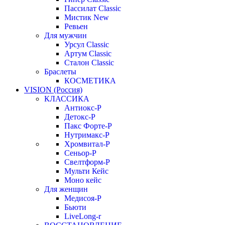
Пассилат Classic
Мистик New
Ревьен
Для мужчин
Урсул Classic
Артум Classic
Сталон Classic
Браслеты
КОСМЕТИКА
VISION (Россия)
КЛАССИКА
Антиокс-Р
Детокс-Р
Пакс Форте-Р
Нутримакс-Р
Хромвитал-Р
Сеньор-Р
Свелтформ-Р
Мульти Кейс
Моно кейс
Для женщин
Медисоя-Р
Бьюти
LiveLong-r