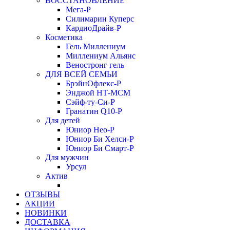
ВОССТАНОВЛЕНИЕ
Мега-Р
Силимарин Куперс
КардиоДрайв-Р
Косметика
Гель Миллениум
Миллениум Альянс
Веностронг гель
ДЛЯ ВСЕЙ СЕМЬИ
БрэйнОфлекс-Р
Энджой НТ-МСМ
Сэйф-ту-Си-Р
Гранатин Q10-Р
Для детей
Юниор Нео-Р
Юниор Би Хелси-Р
Юниор Би Смарт-Р
Для мужчин
Урсул
Актив
ОТЗЫВЫ
АКЦИИ
НОВИНКИ
ДОСТАВКА