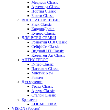
Медисоя Classic
Артемида Classic
Нортия Classic
Бьюти Classic
ВОССТАНОВЛЕНИЕ
Биск Classic
КардиоДрайв
Куперс Classic
ДЛЯ ВСЕЙ СЕМЬИ
Гранатин Q10 Classic
Сейф2Си Classic
Энджой НТ Classic
Коллаген Ап Classic
АНТИСТРЕСС
Гипер Classic
Пассилат Classic
Мистик New
Ревьен
Для мужчин
Урсул Classic
Артум Classic
Сталон Classic
Браслеты
КОСМЕТИКА
VISION (Россия)