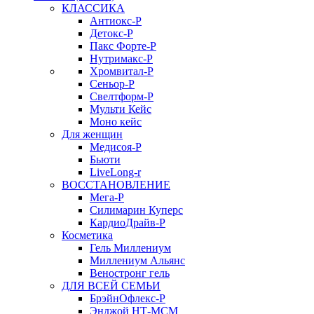
КЛАССИКА
Антиокс-Р
Детокс-Р
Пакс Форте-Р
Нутримакс-Р
Хромвитал-Р
Сеньор-Р
Свелтформ-Р
Мульти Кейс
Моно кейс
Для женщин
Медисоя-Р
Бьюти
LiveLong-r
ВОССТАНОВЛЕНИЕ
Мега-Р
Силимарин Куперс
КардиоДрайв-Р
Косметика
Гель Миллениум
Миллениум Альянс
Веностронг гель
ДЛЯ ВСЕЙ СЕМЬИ
БрэйнОфлекс-Р
Энджой НТ-МСМ