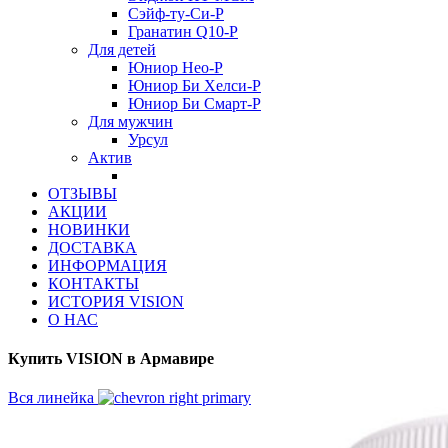
Сэйф-ту-Си-Р
Гранатин Q10-Р
Для детей
Юниор Нео-Р
Юниор Би Хелси-Р
Юниор Би Смарт-Р
Для мужчин
Урсул
Актив
ОТЗЫВЫ
АКЦИИ
НОВИНКИ
ДОСТАВКА
ИНФОРМАЦИЯ
КОНТАКТЫ
ИСТОРИЯ VISION
О НАС
Купить VISION в Армавире
Вся линейка