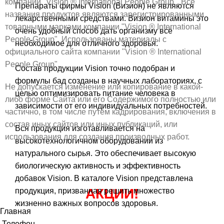
компании "Vision ® International People Group". Все
Препараты фирмы Vision (Визион) не являются
названия продуктов являются зарегистрированными
лекарственными средствами. Визион витамины это
товарными марками компании "Vision ® International
очень удобный способ дать организму всё
People Group". Использованы материалы с
необходимое для отличного здоровья.
официального сайта компании "Vision ® International
People Group".
Состав продукции Vision точно подобран и
формулы бад созданы в научных лабораториях, с
Не допускается изменение или копирование в какой-
целью оптимизировать питание человека в
либо форме Сайта или его Содержимого полностью или
зависимости от его индивидуальных потребностей.
частично, в том числе путём кадрирования, включения в
состав иных сайтов или иных публикаций, или
Вся продукция изготавливается на
использования для создания производных работ.
высокотехнологичном оборудовании из
натурального сырья. Это обеспечивает высокую
биологическую активность и эффективность
добавок Vision. В каталоге Vision представлена
АКЦИИ!
продукция, призванная решить множество
жизненно важных вопросов здоровья.
Главная
Телефон