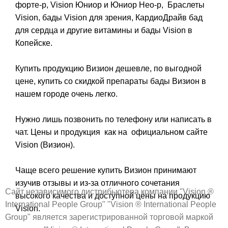
форте-р
,
Vision Юниор
и
Юниор Нео-р
,
Браслеты
Vision
,
бады Vision для зрения
,
КардиоДрайв
бад
для сердца и другие витамины и бады
Vision в
Копейске
.
Купить продукцию Визион дешевле, по выгодной
цене, купить со скидкой препараты бады Визион в
нашем городе очень легко.
Нужно лишь позвонить по телефону или написать в
чат. Цены и продукция как на официальном сайте
Vision (Визион).
Чаще всего решение купить Визион принимают
изучив отзывы и из-за отличного сочетания
Сайт независимого дистрибьютера компании "Vision ®
высокого качества и доступной цены на продукцию
International People Group" "Vision ® International People
Vision.
Group" является зарегистрированной торговой маркой