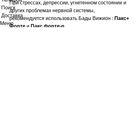
При стрессах, депрессии, угнетенном состоянии и
Поиск
других проблемах нервной системы,
Доставка
рекомендуется использовать Бады Вижион :
Пакс+
Меню
Форте
и
Пакс форте-р
,
Гипер
и
Мисти
к
,
Пассила
т
.
Справиться с проблемой лишнего веса помогут
Визион бады для похудения:
Свелтформ
и
Свелтформ-р
,
Хромвитал
и
Хромвитал-р
.
Прекрасные помощники роста, развития и
профилактики болезней у детей витаминные
комплексы Вижион
Лайфпак Юниор Нео
и
Юниор
Нео-р
,
Би Смарт-р
.
Vision Юниор Нео
и
Юниор Нео-р
сегодня
являются лучшими витаминами
Визион для
детей
.