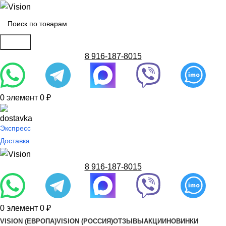
Поиск
8 916-187-8015
0
элемент
0
₽
Экспресс
Доставка
8 916-187-8015
0
элемент
0
₽
VISION (ЕВРОПА)
VISION (РОССИЯ)
ОТЗЫВЫ
АКЦИИ
НОВИНКИ