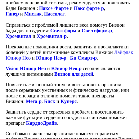
проблемах нервной системы, рекомендуется использовать
Бады Вижион :
Пакс+ Форте
и
Пакс форте-р
,
Гипер
и
Мисти
к
,
Пассила
т
.
Справиться с проблемой лишнего веса помогут Визион
бады для похудения:
Свелтформ
и
Свелтформ-р
,
Хромвитал
и
Хромвитал-р
.
Прекрасные помощники роста, развития и профилактики
болезней у детей витаминные комплексы Вижион
Лайфпак
Юниор Нео
и
Юниор Нео-р
,
Би Смарт-р
.
Vision Юниор Нео
и
Юниор Нео-р
сегодня являются
лучшими витаминами
Визион для детей
.
Повысить жизненный тонус и восстановить организм
после серьезных умственных и физических нагрузок, или
после операции отлично помогут такие препараты
Вижион:
Мега-р
,
Биск
и
Куперс
.
Защитить сердце от серьезных проблем и восстановить
важные функции сердечно сосудистой системы поможет
препарат
КардиоДрайв
.
Со сбоями в женском организме помогут справиться