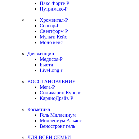
Пакс Форте-Р
Нутримакс-Р
Хромвитал-Р
Сеньор-Р
Свелтформ-Р
Мульти Кейс
Моно кейс
Для женщин
Медисоя-Р
Бьюти
LiveLong-r
ВОССТАНОВЛЕНИЕ
Мега-Р
Силимарин Куперс
КардиоДрайв-Р
Косметика
Гель Миллениум
Миллениум Альянс
Веностронг гель
ДЛЯ ВСЕЙ СЕМЬИ