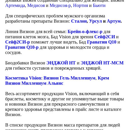
добавки Вижен созданные специально для женщин: Вижен
Артемида
,
Медисоя
и
Медисоя-р
,
Нортия
и
Бьюти
Для специфических проблем мужского организма
разработаны препараты Визион:
Сталон
,
Урсул
и
Артум
.
Линия Визион для всей семьи:
Брейн-о-флекс-р
для
питания клеток мозга, Бад Vision для зрения
Сейф2СИ
и
Сейф2СИ-р
поможет лучше видеть, Бад
Гранатин Q10
и
Гранатин Q10-р
для здоровья и молодости сердца и
сосудов.
Биодобавки Визион
ЭНДЖОЙ НТ
и
ЭНДЖОЙ НТ-МСМ
для гибкости суставов и поврежденных хрящей.
Косметика Vision
:
Визион Гель Миллениум
,
Крем
Визион Миллениум Альянс
Весь ассортимент продукции Vision, включающий в себя
браслеты, косметику и другие не упомянутые выше товары
и новинки Визион для прекрасного самочувствия и
крепкого здоровья представлены в прайс листе и каталоге
Визион.
В списке продукции Визион масса препаратов для людей