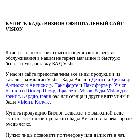
КУПИТЬ БАДы ВИЗИОН ОФИЦИАЛЬНЫЙ САЙТ
VISION
Клиенты нашего сайта высоко оценивают качество
обслуживания в нашем интернет-магазине и быструю
бесплатную доставку БАД Vision.
У нас на сайте предоставлены все виды продукции из
каталога компании Vision: Бады Визион
Детокс
и
Детокс-р
,
Антиокс
и
Антиокс-р
,
Пакс форте
и
Пакс форте-р
,
Vision
Юниор
и
Юниор Нео-р
,
Браслеты Vision
,
бады Vision для
зрения
,
КардиоДрайв
бад для сердца и другие витамины и
бады
Vision в Калуге
.
Купить продукцию Визион дешевле, по выгодной цене,
купить со скидкой препараты бады Визион в нашем городе
очень легко.
Нужно лишь позвонить по телефону или написать в чат.