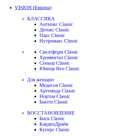
VISION (Европа)
КЛАССИКА
Антиокс Classic
Детокс Classic
Пакс Classic
Нутримакс Classic
Свелтформ Classic
Хромвитал Classic
Сеньор Classic
Юниор Нео Classic
Для женщин
Медисоя Classic
Артемида Classic
Нортия Classic
Бьюти Classic
ВОССТАНОВЛЕНИЕ
Биск Classic
КардиоДрайв
Куперс Classic