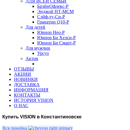
ДЛЯ ВСЕЙ СЕМЬИ
БрэйнОфлекс-Р
Энджой НТ-МСМ
Сэйф-ту-Си-Р
Гранатин Q10-Р
Для детей
Юниор Нео-Р
Юниор Би Хелси-Р
Юниор Би Смарт-Р
Для мужчин
Урсул
Актив
ОТЗЫВЫ
АКЦИИ
НОВИНКИ
ДОСТАВКА
ИНФОРМАЦИЯ
КОНТАКТЫ
ИСТОРИЯ VISION
О НАС
Купить VISION в Константиновске
Вся линейка