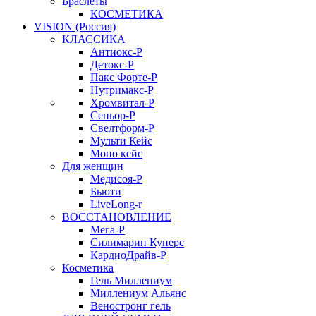
Браслеты
КОСМЕТИКА
VISION (Россия)
КЛАССИКА
Антиокс-Р
Детокс-Р
Пакс Форте-Р
Нутримакс-Р
Хромвитал-Р
Сеньор-Р
Свелтформ-Р
Мульти Кейс
Моно кейс
Для женщин
Медисоя-Р
Бьюти
LiveLong-r
ВОССТАНОВЛЕНИЕ
Мега-Р
Силимарин Куперс
КардиоДрайв-Р
Косметика
Гель Миллениум
Миллениум Альянс
Веностронг гель