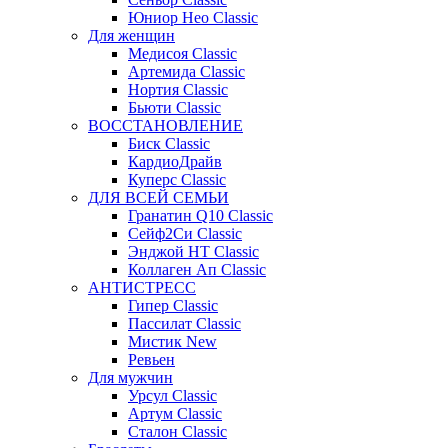
Юниор Нео Classic
Для женщин
Медисоя Classic
Артемида Classic
Нортия Classic
Бьюти Classic
ВОССТАНОВЛЕНИЕ
Биск Classic
КардиоДрайв
Куперс Classic
ДЛЯ ВСЕЙ СЕМЬИ
Гранатин Q10 Classic
Сейф2Си Classic
Энджой НТ Classic
Коллаген Ап Classic
АНТИСТРЕСС
Гипер Classic
Пассилат Classic
Мистик New
Ревьен
Для мужчин
Урсул Classic
Артум Classic
Сталон Classic