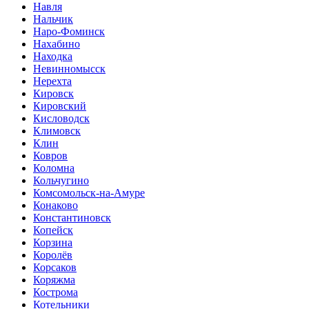
Навля
Нальчик
Наро-Фоминск
Нахабино
Находка
Невинномысск
Нерехта
Кировск
Кировский
Кисловодск
Климовск
Клин
Ковров
Коломна
Кольчугино
Комсомольск-на-Амуре
Конаково
Константиновск
Копейск
Корзина
Королёв
Корсаков
Коряжма
Кострома
Котельники