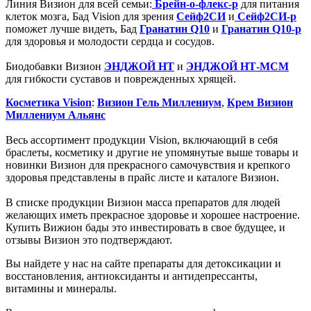
Линия Визион для всей семьи:
Брейн-о-флекс-р
для питания
клеток мозга, Бад Vision для зрения
Сейф2СИ
и
Сейф2СИ-р
поможет лучше видеть, Бад
Гранатин Q10
и
Гранатин Q10-р
для здоровья и молодости сердца и сосудов.
Биодобавки Визион
ЭНДЖОЙ НТ
и
ЭНДЖОЙ НТ-МСМ
для гибкости суставов и поврежденных хрящей.
Косметика Vision
:
Визион Гель Миллениум
,
Крем Визион
Миллениум Альянс
Весь ассортимент продукции Vision, включающий в себя
браслеты, косметику и другие не упомянутые выше товары и
новинки Визион для прекрасного самочувствия и крепкого
здоровья представлены в прайс листе и каталоге Визион.
В списке продукции Визион масса препаратов для людей
желающих иметь прекрасное здоровье и хорошее настроение.
Купить Вижион бады это инвестировать в свое будущее, и
отзывы Визион это подтверждают.
Вы найдете у нас на сайте препараты для детоксикации и
восстановления, антиоксиданты и антидепрессанты,
витамины и минералы.