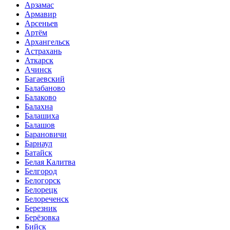
Арзамас
Армавир
Арсеньев
Артём
Архангельск
Астрахань
Аткарск
Ачинск
Багаевский
Балабаново
Балаково
Балахна
Балашиха
Балашов
Барановичи
Барнаул
Батайск
Белая Калитва
Белгород
Белогорск
Белорецк
Белореченск
Березник
Берёзовка
Бийск