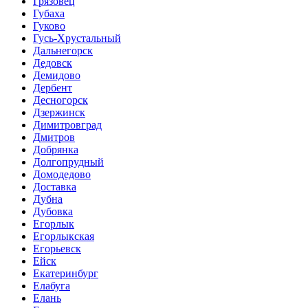
Грязовец
Губаха
Гуково
Гусь-Хрустальный
Дальнегорск
Дедовск
Демидово
Дербент
Десногорск
Дзержинск
Димитровград
Дмитров
Добрянка
Долгопрудный
Домодедово
Доставка
Дубна
Дубовка
Егорлык
Егорлыкская
Егорьевск
Ейск
Екатеринбург
Елабуга
Елань