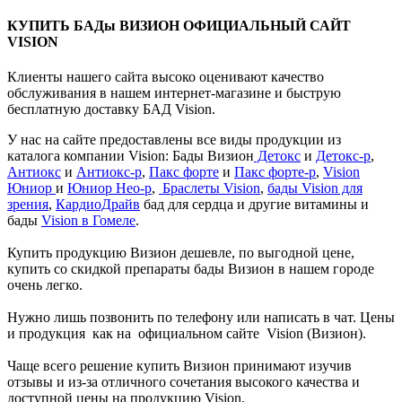
КУПИТЬ БАДы ВИЗИОН ОФИЦИАЛЬНЫЙ САЙТ
VISION
Клиенты нашего сайта высоко оценивают качество
обслуживания в нашем интернет-магазине и быструю
бесплатную доставку БАД Vision.
У нас на сайте предоставлены все виды продукции из
каталога компании Vision: Бады Визион
Детокс
и
Детокс-р
,
Антиокс
и
Антиокс-р
,
Пакс форте
и
Пакс форте-р
,
Vision
Юниор
и
Юниор Нео-р
,
Браслеты Vision
,
бады Vision для
зрения
,
КардиоДрайв
бад для сердца и другие витамины и
бады
Vision в Гомеле
.
Купить продукцию Визион дешевле, по выгодной цене,
купить со скидкой препараты бады Визион в нашем городе
очень легко.
Нужно лишь позвонить по телефону или написать в чат. Цены
и продукция как на официальном сайте Vision (Визион).
Чаще всего решение купить Визион принимают изучив
отзывы и из-за отличного сочетания высокого качества и
доступной цены на продукцию Vision.