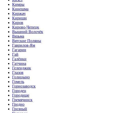
Кимры
Кинешма
Киржач
Кириши
Киров
Кирово-Чепецк
Вышний Волочёк
Вязьма
Вятские Поляны
Гаврилов-Ям
Гагарин
Гай
Галёнки
Гатчина
Геленджик
Глазов
Голицыно
Гомель
Горнозаводск
Городец
Городище
Гремячинск
Гродно
Грозный