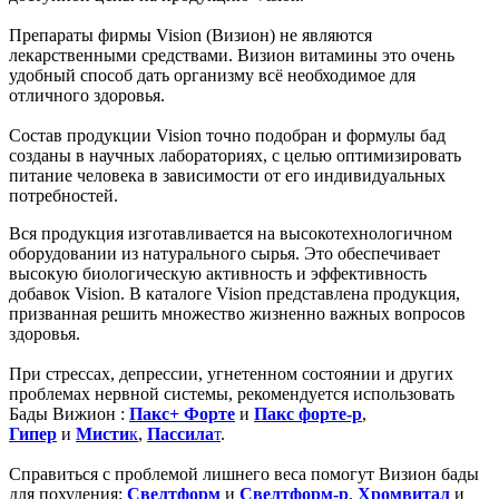
Препараты фирмы Vision (Визион) не являются
лекарственными средствами. Визион витамины это очень
удобный способ дать организму всё необходимое для
отличного здоровья.
Состав продукции Vision точно подобран и формулы бад
созданы в научных лабораториях, с целью оптимизировать
питание человека в зависимости от его индивидуальных
потребностей.
Вся продукция изготавливается на высокотехнологичном
оборудовании из натурального сырья. Это обеспечивает
высокую биологическую активность и эффективность
добавок Vision. В каталоге Vision представлена продукция,
призванная решить множество жизненно важных вопросов
здоровья.
При стрессах, депрессии, угнетенном состоянии и других
проблемах нервной системы, рекомендуется использовать
Бады Вижион :
Пакс+ Форте
и
Пакс форте-р
,
Гипер
и
Мисти
к
,
Пассила
т
.
Справиться с проблемой лишнего веса помогут Визион бады
для похудения:
Свелтформ
и
Свелтформ-р
,
Хромвитал
и