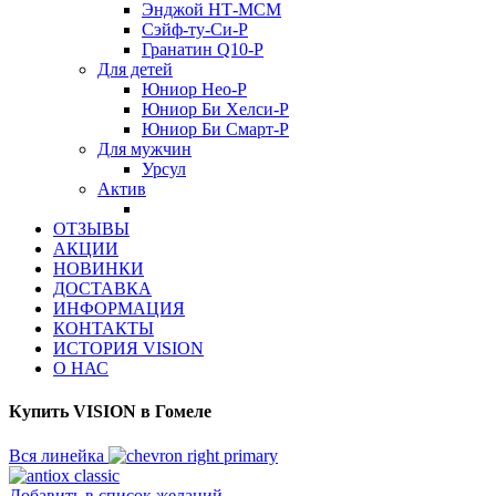
Энджой НТ-МСМ
Сэйф-ту-Си-Р
Гранатин Q10-Р
Для детей
Юниор Нео-Р
Юниор Би Хелси-Р
Юниор Би Смарт-Р
Для мужчин
Урсул
Актив
ОТЗЫВЫ
АКЦИИ
НОВИНКИ
ДОСТАВКА
ИНФОРМАЦИЯ
КОНТАКТЫ
ИСТОРИЯ VISION
О НАС
Купить VISION в Гомеле
Вся линейка
Добавить в список желаний