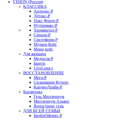
VISION (Россия)
КЛАССИКА
Антиокс-Р
Детокс-Р
Пакс Форте-Р
Нутримакс-Р
Хромвитал-Р
Сеньор-Р
Свелтформ-Р
Мульти Кейс
Моно кейс
Для женщин
Медисоя-Р
Бьюти
LiveLong-r
ВОССТАНОВЛЕНИЕ
Мега-Р
Силимарин Куперс
КардиоДрайв-Р
Косметика
Гель Миллениум
Миллениум Альянс
Веностронг гель
ДЛЯ ВСЕЙ СЕМЬИ
БрэйнОфлекс-Р