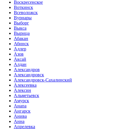
Воскресенское
Воткинск
Всеволожск
Вурнары
Выборг
Выкса
Вырица
Абакан
Абинск
Адлер
Азов
Аксай
Алдан
Александров
Александровск
Александровск-Сахалинский
Алексеевка
Алексин
Альметьевск
Амурск
Анапа
Ангарск
Анива
Анна
Апрелевка