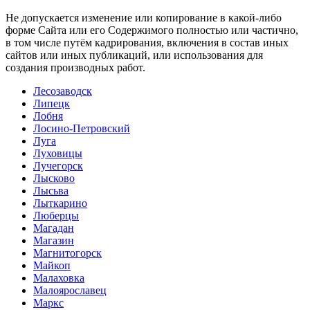
Не допускается изменение или копирование в какой-либо
форме Сайта или его Содержимого полностью или частично,
в том числе путём кадрирования, включения в состав иных
сайтов или иных публикаций, или использования для
создания производных работ.
Лесозаводск
Липецк
Лобня
Лосино-Петровский
Луга
Луховицы
Лучегорск
Лысково
Лысьва
Лыткарино
Люберцы
Магадан
Магазин
Магнитогорск
Майкоп
Малаховка
Малоярославец
Маркс