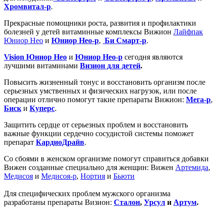
Хромвитал-р
.
Прекрасные помощники роста, развития и профилактики
болезней у детей витаминные комплексы Вижион
Лайфпак
Юниор Нео
и
Юниор Нео-р
,
Би Смарт-р
.
Vision Юниор Нео
и
Юниор Нео-р
сегодня являются
лучшими витаминами
Визион для детей
.
Повысить жизненный тонус и восстановить организм после
серьезных умственных и физических нагрузок, или после
операции отлично помогут такие препараты Вижион:
Мега-р
,
Биск
и
Куперс
.
Защитить сердце от серьезных проблем и восстановить
важные функции сердечно сосудистой системы поможет
препарат
КардиоДрайв
.
Со сбоями в женском организме помогут справиться добавки
Вижен созданные специально для женщин: Вижен
Артемида
,
Медисоя
и
Медисоя-р
,
Нортия
и
Бьюти
Для специфических проблем мужского организма
разработаны препараты Визион:
Сталон
,
Урсул
и
Артум
.