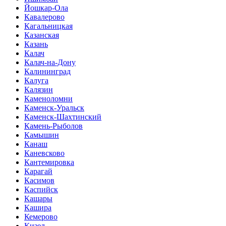
Йошкар-Ола
Кавалерово
Кагальницкая
Казанская
Казань
Калач
Калач-на-Дону
Калининград
Калуга
Калязин
Каменоломни
Каменск-Уральск
Каменск-Шахтинский
Камень-Рыболов
Камышин
Канаш
Каневсково
Кантемировка
Карагай
Касимов
Каспийск
Кашары
Кашира
Кемерово
Кизел