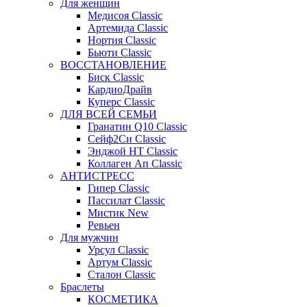
Для женщин
Медисоя Classic
Артемида Classic
Нортия Classic
Бьюти Classic
ВОССТАНОВЛЕНИЕ
Биск Classic
КардиоДрайв
Куперс Classic
ДЛЯ ВСЕЙ СЕМЬИ
Гранатин Q10 Classic
Сейф2Си Classic
Энджой НТ Classic
Коллаген Ап Classic
АНТИСТРЕСС
Гипер Classic
Пассилат Classic
Мистик New
Ревьен
Для мужчин
Урсул Classic
Артум Classic
Сталон Classic
Браслеты
КОСМЕТИКА