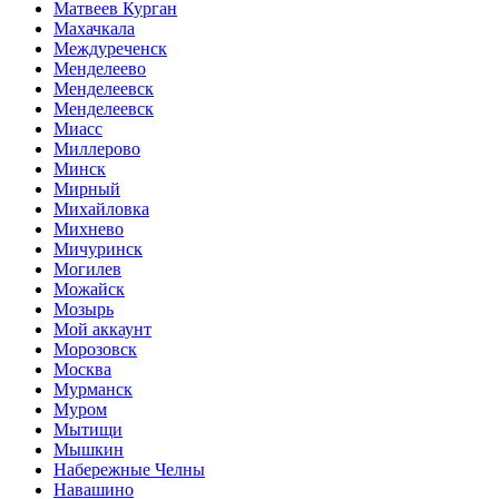
Матвеев Курган
Махачкала
Междуреченск
Менделеево
Менделеевск
Менделеевск
Миасс
Миллерово
Минск
Мирный
Михайловка
Михнево
Мичуринск
Могилев
Можайск
Мозырь
Мой аккаунт
Морозовск
Москва
Мурманск
Муром
Мытищи
Мышкин
Набережные Челны
Навашино