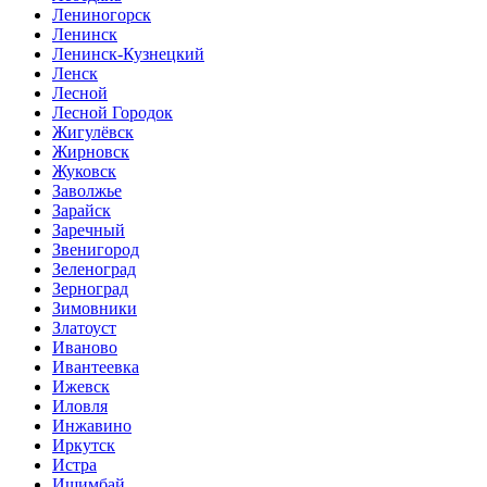
Лениногорск
Ленинск
Ленинск-Кузнецкий
Ленск
Лесной
Лесной Городок
Жигулёвск
Жирновск
Жуковск
Заволжье
Зарайск
Заречный
Звенигород
Зеленоград
Зерноград
Зимовники
Златоуст
Иваново
Ивантеевка
Ижевск
Иловля
Инжавино
Иркутск
Истра
Ишимбай