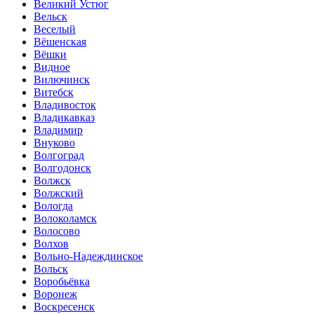
Великий Устюг
Вельск
Веселый
Вёшенская
Вёшки
Видное
Вилючинск
Витебск
Владивосток
Владикавказ
Владимир
Внуково
Волгоград
Волгодонск
Волжск
Волжский
Вологда
Волоколамск
Волосово
Волхов
Вольно-Надеждинское
Вольск
Воробьёвка
Воронеж
Воскресенск