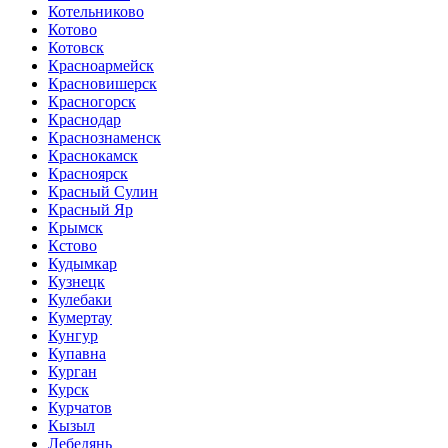
Котельниково
Котово
Котовск
Красноармейск
Красновишерск
Красногорск
Краснодар
Краснознаменск
Краснокамск
Красноярск
Красный Сулин
Красный Яр
Крымск
Кстово
Кудымкар
Кузнецк
Кулебаки
Кумертау
Кунгур
Купавна
Курган
Курск
Курчатов
Кызыл
Лебедянь