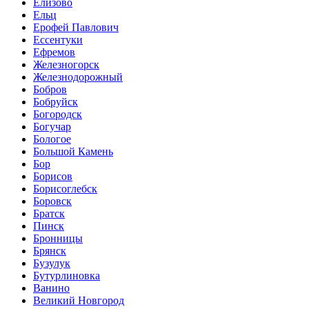
Елизово
Ельц
Ерофей Павлович
Ессентуки
Ефремов
Железногорск
Железнодорожный
Бобров
Бобруйск
Богородск
Богучар
Бологое
Большой Камень
Бор
Борисов
Борисоглебск
Боровск
Братск
Пинск
Бронницы
Брянск
Бузулук
Бутурлиновка
Ванино
Великий Новгород