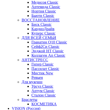
Медисоя Classic
Артемида Classic
Нортия Classic
Бьюти Classic
ВОССТАНОВЛЕНИЕ
Биск Classic
КардиоДрайв
Куперс Classic
ДЛЯ ВСЕЙ СЕМЬИ
Гранатин Q10 Classic
Сейф2Си Classic
Энджой НТ Classic
Коллаген Ап Classic
АНТИСТРЕСС
Гипер Classic
Пассилат Classic
Мистик New
Ревьен
Для мужчин
Урсул Classic
Артум Classic
Сталон Classic
Браслеты
КОСМЕТИКА
VISION (Россия)