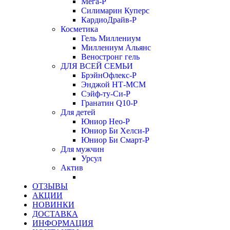
Мега-Р
Силимарин Куперс
КардиоДрайв-Р
Косметика
Гель Миллениум
Миллениум Альянс
Веностронг гель
ДЛЯ ВСЕЙ СЕМЬИ
БрэйнОфлекс-Р
Энджой НТ-МСМ
Сэйф-ту-Си-Р
Гранатин Q10-Р
Для детей
Юниор Нео-Р
Юниор Би Хелси-Р
Юниор Би Смарт-Р
Для мужчин
Урсул
Актив
ОТЗЫВЫ
АКЦИИ
НОВИНКИ
ДОСТАВКА
ИНФОРМАЦИЯ