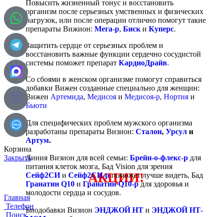
Повысить жизненный тонус и восстановить
организм после серьезных умственных и физических
нагрузок, или после операции отлично помогут такие
препараты Вижион:
Мега-р
,
Биск
и
Куперс
.
Защитить сердце от серьезных проблем и
восстановить важные функции сердечно сосудистой
системы поможет препарат
КардиоДрайв
.
Со сбоями в женском организме помогут справиться
добавки Вижен созданные специально для женщин:
Вижен
Артемида
,
Медисоя
и
Медисоя-р
,
Нортия
и
Бьюти
Для специфических проблем мужского организма
разработаны препараты Визион:
Сталон
,
Урсул
и
Артум
.
Корзина
Закрыть
Линия Визион для всей семьи:
Брейн-о-флекс-р
для
питания клеток мозга, Бад Vision для зрения
АКЦИИ!
Сейф2СИ
и
Сейф2СИ-р
поможет лучше видеть, Бад
Гранатин Q10
и
Гранатин Q10-р
для здоровья и
молодости сердца и сосудов.
Главная
Телефон
Биодобавки Визион
ЭНДЖОЙ НТ
и
ЭНДЖОЙ НТ-
Поиск