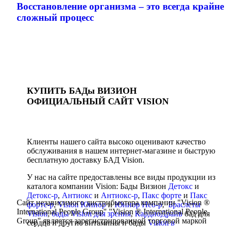
Восстановление организма – это всегда крайне
сложный процесс
КУПИТЬ БАДы ВИЗИОН
ОФИЦИАЛЬНЫЙ САЙТ VISION
Клиенты нашего сайта высоко оценивают качество
обслуживания в нашем интернет-магазине и быструю
бесплатную доставку БАД Vision.
У нас на сайте предоставлены все виды продукции из
каталога компании Vision: Бады Визион
Детокс
и
Детокс-р
,
Антиокс
и
Антиокс-р
,
Пакс форте
и
Пакс
Сайт независимого дистрибьютера компании "Vision ®
форте-р
,
Vision Юниор
и
Юниор Нео-р
,
Браслеты
International People Group" "Vision ® International People
Vision
,
бады Vision для зрения
,
КардиоДрайв
бад для
Group" является зарегистрированной торговой маркой
сердца и другие витамины и бады
Vision в