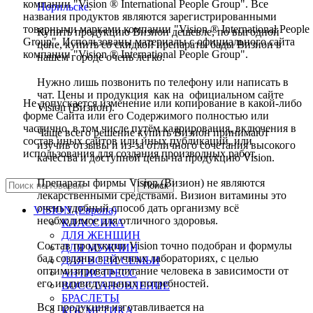
компании "Vision ® International People Group". Все
Норильске
.
названия продуктов являются зарегистрированными
товарными марками компании "Vision ® International People
Купить продукцию Визион дешевле, по выгодной
Group". Использованы материалы с официального сайта
цене, купить со скидкой препараты бады Визион в
компании "Vision ® International People Group".
нашем городе очень легко.
Нужно лишь позвонить по телефону или написать в
чат. Цены и продукция как на официальном сайте
Не допускается изменение или копирование в какой-либо
Vision (Визион).
форме Сайта или его Содержимого полностью или
частично, в том числе путём кадрирования, включения в
Чаще всего решение купить Визион принимают
состав иных сайтов или иных публикаций, или
изучив отзывы и из-за отличного сочетания высокого
использования для создания производных работ.
качества и доступной цены на продукцию Vision.
Препараты фирмы Vision (Визион) не являются
Поиск
лекарственными средствами. Визион витамины это
очень удобный способ дать организму всё
VISION (Европа)
необходимое для отличного здоровья.
КЛАССИКА
ДЛЯ ЖЕНЩИН
Состав продукции Vision точно подобран и формулы
ДЛЯ МУЖЧИН
бад созданы в научных лабораториях, с целью
ДЛЯ ВСЕЙ СЕМЬИ
оптимизировать питание человека в зависимости от
АНТИСТРЕСС
его индивидуальных потребностей.
ВОССТАНОВЛЕНИЕ
БРАСЛЕТЫ
Вся продукция изготавливается на
КОСМЕТИКА