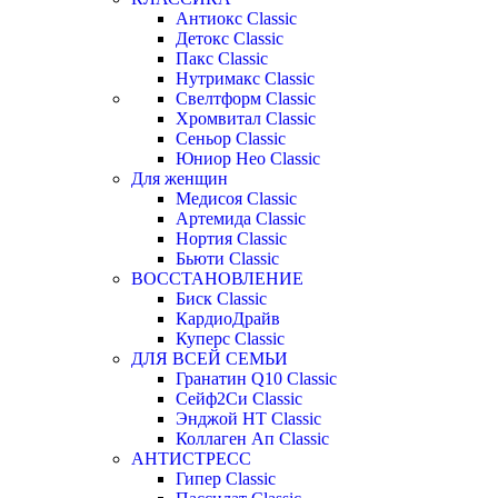
Антиокс Classic
Детокс Classic
Пакс Classic
Нутримакс Classic
Свелтформ Classic
Хромвитал Classic
Сеньор Classic
Юниор Нео Classic
Для женщин
Медисоя Classic
Артемида Classic
Нортия Classic
Бьюти Classic
ВОССТАНОВЛЕНИЕ
Биск Classic
КардиоДрайв
Куперс Classic
ДЛЯ ВСЕЙ СЕМЬИ
Гранатин Q10 Classic
Сейф2Си Classic
Энджой НТ Classic
Коллаген Ап Classic
АНТИСТРЕСС
Гипер Classic