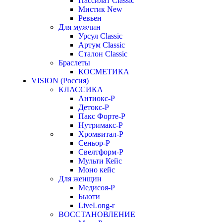
Пассилат Classic
Мистик New
Ревьен
Для мужчин
Урсул Classic
Артум Classic
Сталон Classic
Браслеты
КОСМЕТИКА
VISION (Россия)
КЛАССИКА
Антиокс-Р
Детокс-Р
Пакс Форте-Р
Нутримакс-Р
Хромвитал-Р
Сеньор-Р
Свелтформ-Р
Мульти Кейс
Моно кейс
Для женщин
Медисоя-Р
Бьюти
LiveLong-r
ВОССТАНОВЛЕНИЕ