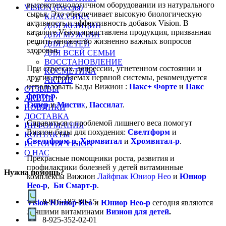
высокотехнологичном оборудовании из натурального
VISION (Россия)
сырья. Это обеспечивает высокую биологическую
КЛАССИКА
активность и эффективность добавок Vision. В
ДЛЯ ЖЕНЩИН
каталоге Vision представлена продукция, призванная
ДЛЯ МУЖЧИН
решить множество жизненно важных вопросов
ДЛЯ ДЕТЕЙ
здоровья.
ДЛЯ ВСЕЙ СЕМЬИ
ВОССТАНОВЛЕНИЕ
При стрессах, депрессии, угнетенном состоянии и
КОСМЕТИКА
других проблемах нервной системы, рекомендуется
АКТИВ
использовать Бады Вижион :
Пакс+ Форте
и
Пакс
ОТЗЫВЫ
форте-р
,
АКЦИИ
Гипер
и
Мисти
к
,
Пассила
т
.
НОВИНКИ
ДОСТАВКА
Справиться с проблемой лишнего веса помогут
ИНФОРМАЦИЯ
Визион бады для похудения:
Свелтформ
и
КОНТАКТЫ
Свелтформ-р
,
Хромвитал
и
Хромвитал-р
.
ИСТОРИЯ VISION
О НАС
Прекрасные помощники роста, развития и
профилактики болезней у детей витаминные
Нужна помощь?
комплексы Вижион
Лайфпак Юниор Нео
и
Юниор
Нео-р
,
Би Смарт-р
.
8-916-187-80-15
Vision Юниор Нео
и
Юниор Нео-р
сегодня являются
лучшими витаминами
Визион для детей
.
8-925-352-02-01