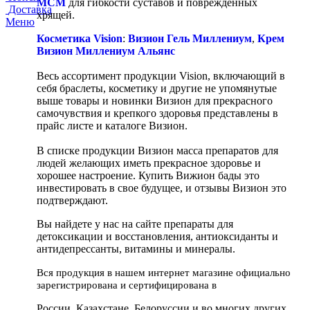
МСМ
для гибкости суставов и поврежденных
Доставка
хрящей.
Меню
Косметика Vision
:
Визион Гель Миллениум
,
Крем
Визион Миллениум Альянс
Весь ассортимент продукции Vision, включающий в
себя браслеты, косметику и другие не упомянутые
выше товары и новинки Визион для прекрасного
самочувствия и крепкого здоровья представлены в
прайс листе и каталоге Визион.
В списке продукции Визион масса препаратов для
людей желающих иметь прекрасное здоровье и
хорошее настроение. Купить Вижион бады это
инвестировать в свое будущее, и отзывы Визион это
подтверждают.
Вы найдете у нас на сайте препараты для
детоксикации и восстановления, антиоксиданты и
антидепрессанты, витамины и минералы.
Вся продукция в нашем интернет магазине официально
зарегистрирована и сертифицирована в
России, Казахстане, Белоруссии и во многих других