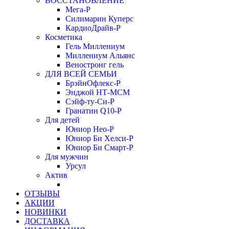
ВОССТАНОВЛЕНИЕ
Мега-Р
Силимарин Куперс
КардиоДрайв-Р
Косметика
Гель Миллениум
Миллениум Альянс
Веностронг гель
ДЛЯ ВСЕЙ СЕМЬИ
БрэйнОфлекс-Р
Энджой НТ-МСМ
Сэйф-ту-Си-Р
Гранатин Q10-Р
Для детей
Юниор Нео-Р
Юниор Би Хелси-Р
Юниор Би Смарт-Р
Для мужчин
Урсул
Актив
ОТЗЫВЫ
АКЦИИ
НОВИНКИ
ДОСТАВКА