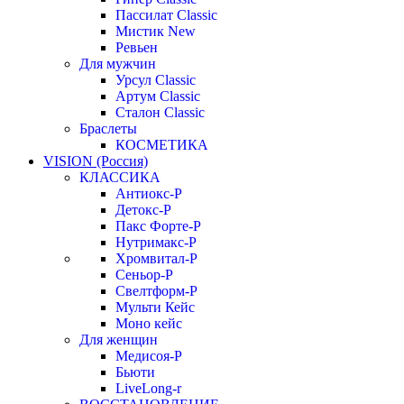
Пассилат Classic
Мистик New
Ревьен
Для мужчин
Урсул Classic
Артум Classic
Сталон Classic
Браслеты
КОСМЕТИКА
VISION (Россия)
КЛАССИКА
Антиокс-Р
Детокс-Р
Пакс Форте-Р
Нутримакс-Р
Хромвитал-Р
Сеньор-Р
Свелтформ-Р
Мульти Кейс
Моно кейс
Для женщин
Медисоя-Р
Бьюти
LiveLong-r