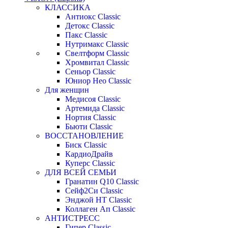
КЛАССИКА
Антиокс Classic
Детокс Classic
Пакс Classic
Нутримакс Classic
Свелтформ Classic
Хромвитал Classic
Сеньор Classic
Юниор Нео Classic
Для женщин
Медисоя Classic
Артемида Classic
Нортия Classic
Бьюти Classic
ВОССТАНОВЛЕНИЕ
Биск Classic
КардиоДрайв
Куперс Classic
ДЛЯ ВСЕЙ СЕМЬИ
Гранатин Q10 Classic
Сейф2Си Classic
Энджой НТ Classic
Коллаген Ап Classic
АНТИСТРЕСС
Гипер Classic