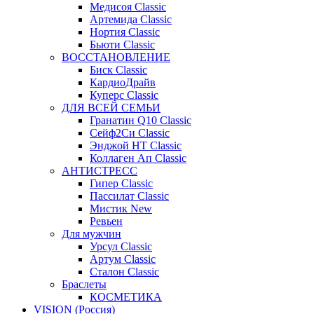
Медисоя Classic
Артемида Classic
Нортия Classic
Бьюти Classic
ВОССТАНОВЛЕНИЕ
Биск Classic
КардиоДрайв
Куперс Classic
ДЛЯ ВСЕЙ СЕМЬИ
Гранатин Q10 Classic
Сейф2Си Classic
Энджой НТ Classic
Коллаген Ап Classic
АНТИСТРЕСС
Гипер Classic
Пассилат Classic
Мистик New
Ревьен
Для мужчин
Урсул Classic
Артум Classic
Сталон Classic
Браслеты
КОСМЕТИКА
VISION (Россия)