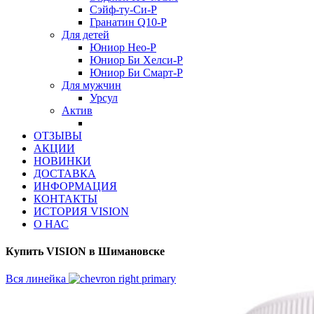
Сэйф-ту-Си-Р
Гранатин Q10-Р
Для детей
Юниор Нео-Р
Юниор Би Хелси-Р
Юниор Би Смарт-Р
Для мужчин
Урсул
Актив
ОТЗЫВЫ
АКЦИИ
НОВИНКИ
ДОСТАВКА
ИНФОРМАЦИЯ
КОНТАКТЫ
ИСТОРИЯ VISION
О НАС
Купить VISION в Шимановске
Вся линейка