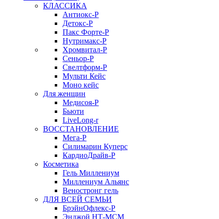
КЛАССИКА
Антиокс-Р
Детокс-Р
Пакс Форте-Р
Нутримакс-Р
Хромвитал-Р
Сеньор-Р
Свелтформ-Р
Мульти Кейс
Моно кейс
Для женщин
Медисоя-Р
Бьюти
LiveLong-r
ВОССТАНОВЛЕНИЕ
Мега-Р
Силимарин Куперс
КардиоДрайв-Р
Косметика
Гель Миллениум
Миллениум Альянс
Веностронг гель
ДЛЯ ВСЕЙ СЕМЬИ
БрэйнОфлекс-Р
Энджой НТ-МСМ