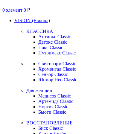
0
элемент
0
₽
VISION (Европа)
КЛАССИКА
Антиокс Classic
Детокс Classic
Пакс Classic
Нутримакс Classic
Свелтформ Classic
Хромвитал Classic
Сеньор Classic
Юниор Нео Classic
Для женщин
Медисоя Classic
Артемида Classic
Нортия Classic
Бьюти Classic
ВОССТАНОВЛЕНИЕ
Биск Classic
КардиоДрайв