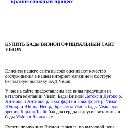
крайне сложный процесс
КУПИТЬ БАДы ВИЗИОН ОФИЦИАЛЬНЫЙ САЙТ
VISION
Клиенты нашего сайта высоко оценивают качество
обслуживания в нашем интернет-магазине и быструю
бесплатную доставку БАД Vision.
У нас на сайте предоставлены все виды продукции из
каталога компании Vision: Бады Визион
Детокс
и
Детокс-р
,
Антиокс
и
Антиокс-р
,
Пакс форте
и
Пакс форте-р
,
Vision
Юниор
и
Юниор Нео-р
,
Браслеты Vision
,
бады Vision для
зрения
,
КардиоДрайв
бад для сердца и другие витамины и
бады
Vision в Яковлевке
.
Купить продукцию Визион дешевле, по выгодной цене,