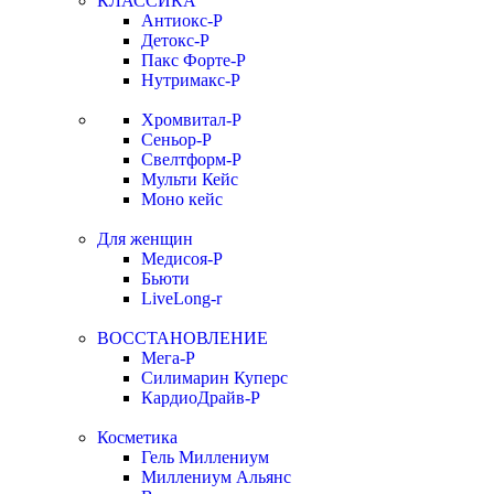
КЛАССИКА
Антиокс-Р
Детокс-Р
Пакс Форте-Р
Нутримакс-Р
Хромвитал-Р
Сеньор-Р
Свелтформ-Р
Мульти Кейс
Моно кейс
Для женщин
Медисоя-Р
Бьюти
LiveLong-r
ВОССТАНОВЛЕНИЕ
Мега-Р
Силимарин Куперс
КардиоДрайв-Р
Косметика
Гель Миллениум
Миллениум Альянс