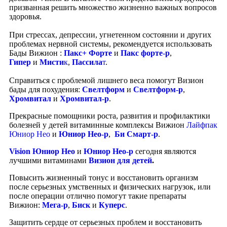
призванная решить множество жизненно важных вопросов
здоровья.
При стрессах, депрессии, угнетенном состоянии и других
проблемах нервной системы, рекомендуется использовать
Бады Вижион :
Пакс+ Форте
и
Пакс форте-р
,
Гипер
и
Мисти
к
,
Пассила
т
.
Справиться с проблемой лишнего веса помогут Визион
бады для похудения:
Свелтформ
и
Свелтформ-р
,
Хромвитал
и
Хромвитал-р
.
Прекрасные помощники роста, развития и профилактики
болезней у детей витаминные комплексы Вижион
Лайфпак
Юниор Нео
и
Юниор Нео-р
,
Би Смарт-р
.
Vision Юниор Нео
и
Юниор Нео-р
сегодня являются
лучшими витаминами
Визион для детей
.
Повысить жизненный тонус и восстановить организм
после серьезных умственных и физических нагрузок, или
после операции отлично помогут такие препараты
Вижион:
Мега-р
,
Биск
и
Куперс
.
Защитить сердце от серьезных проблем и восстановить