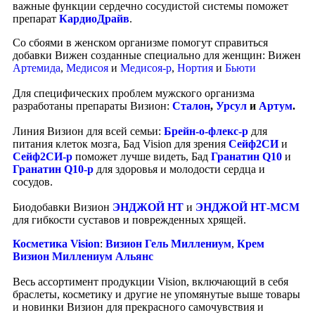
важные функции сердечно сосудистой системы поможет
препарат
КардиоДрайв
.
Со сбоями в женском организме помогут справиться
добавки Вижен созданные специально для женщин: Вижен
Артемида
,
Медисоя
и
Медисоя-р
,
Нортия
и
Бьюти
Для специфических проблем мужского организма
разработаны препараты Визион:
Сталон
,
Урсул
и
Артум
.
Линия Визион для всей семьи:
Брейн-о-флекс-р
для
питания клеток мозга, Бад Vision для зрения
Сейф2СИ
и
Сейф2СИ-р
поможет лучше видеть, Бад
Гранатин Q10
и
Гранатин Q10-р
для здоровья и молодости сердца и
сосудов.
Биодобавки Визион
ЭНДЖОЙ НТ
и
ЭНДЖОЙ НТ-МСМ
для гибкости суставов и поврежденных хрящей.
Косметика Vision
:
Визион Гель Миллениум
,
Крем
Визион Миллениум Альянс
Весь ассортимент продукции Vision, включающий в себя
браслеты, косметику и другие не упомянутые выше товары
и новинки Визион для прекрасного самочувствия и