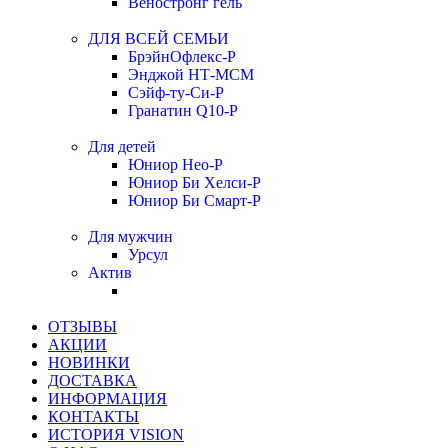
Веностронг гель
ДЛЯ ВСЕЙ СЕМЬИ
БрэйнОфлекс-Р
Энджой НТ-МСМ
Сэйф-ту-Си-Р
Гранатин Q10-Р
Для детей
Юниор Нео-Р
Юниор Би Хелси-Р
Юниор Би Смарт-Р
Для мужчин
Урсул
Актив
ОТЗЫВЫ
АКЦИИ
НОВИНКИ
ДОСТАВКА
ИНФОРМАЦИЯ
КОНТАКТЫ
ИСТОРИЯ VISION