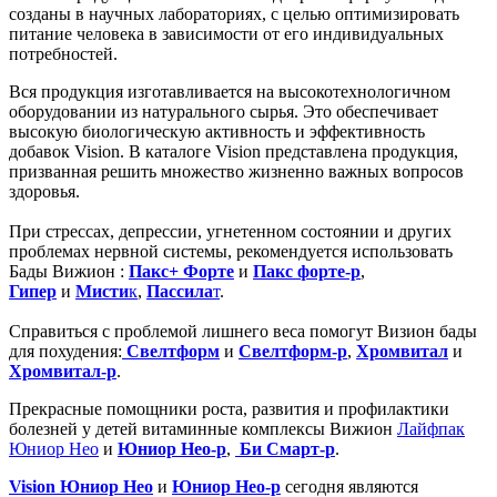
созданы в научных лабораториях, с целью оптимизировать
питание человека в зависимости от его индивидуальных
потребностей.
Вся продукция изготавливается на высокотехнологичном
оборудовании из натурального сырья. Это обеспечивает
высокую биологическую активность и эффективность
добавок Vision. В каталоге Vision представлена продукция,
призванная решить множество жизненно важных вопросов
здоровья.
При стрессах, депрессии, угнетенном состоянии и других
проблемах нервной системы, рекомендуется использовать
Бады Вижион :
Пакс+ Форте
и
Пакс форте-р
,
Гипер
и
Мисти
к
,
Пассила
т
.
Справиться с проблемой лишнего веса помогут Визион бады
для похудения:
Свелтформ
и
Свелтформ-р
,
Хромвитал
и
Хромвитал-р
.
Прекрасные помощники роста, развития и профилактики
болезней у детей витаминные комплексы Вижион
Лайфпак
Юниор Нео
и
Юниор Нео-р
,
Би Смарт-р
.
Vision Юниор Нео
и
Юниор Нео-р
сегодня являются