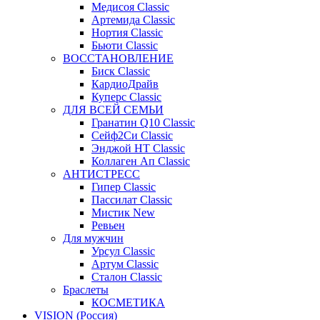
Медисоя Classic
Артемида Classic
Нортия Classic
Бьюти Classic
ВОССТАНОВЛЕНИЕ
Биск Classic
КардиоДрайв
Куперс Classic
ДЛЯ ВСЕЙ СЕМЬИ
Гранатин Q10 Classic
Сейф2Си Classic
Энджой НТ Classic
Коллаген Ап Classic
АНТИСТРЕСС
Гипер Classic
Пассилат Classic
Мистик New
Ревьен
Для мужчин
Урсул Classic
Артум Classic
Сталон Classic
Браслеты
КОСМЕТИКА
VISION (Россия)