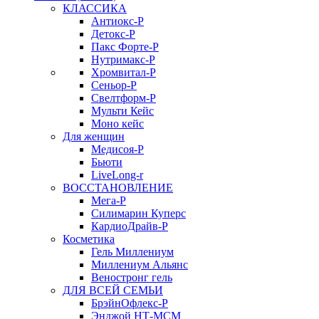
КЛАССИКА
Антиокс-Р
Детокс-Р
Пакс Форте-Р
Нутримакс-Р
Хромвитал-Р
Сеньор-Р
Свелтформ-Р
Мульти Кейс
Моно кейс
Для женщин
Медисоя-Р
Бьюти
LiveLong-r
ВОССТАНОВЛЕНИЕ
Мега-Р
Силимарин Куперс
КардиоДрайв-Р
Косметика
Гель Миллениум
Миллениум Альянс
Веностронг гель
ДЛЯ ВСЕЙ СЕМЬИ
БрэйнОфлекс-Р
Энджой НТ-МСМ