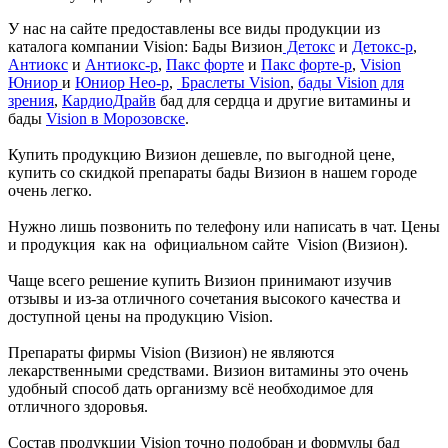
У нас на сайте предоставлены все виды продукции из
каталога компании Vision: Бады Визион
Детокс
и
Детокс-р
,
Антиокс
и
Антиокс-р
,
Пакс форте
и
Пакс форте-р
,
Vision
Юниор
и
Юниор Нео-р
,
Браслеты Vision
,
бады Vision для
зрения
,
КардиоДрайв
бад для сердца и другие витамины и
бады
Vision в Морозовске
.
Купить продукцию Визион дешевле, по выгодной цене,
купить со скидкой препараты бады Визион в нашем городе
очень легко.
Нужно лишь позвонить по телефону или написать в чат. Цены
и продукция как на официальном сайте Vision (Визион).
Чаще всего решение купить Визион принимают изучив
отзывы и из-за отличного сочетания высокого качества и
доступной цены на продукцию Vision.
Препараты фирмы Vision (Визион) не являются
лекарственными средствами. Визион витамины это очень
удобный способ дать организму всё необходимое для
отличного здоровья.
Состав продукции Vision точно подобран и формулы бад