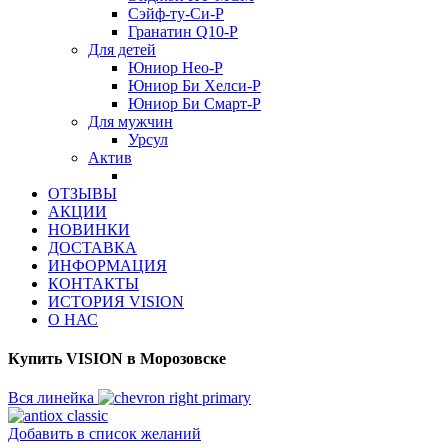
Сэйф-ту-Си-Р
Гранатин Q10-Р
Для детей
Юниор Нео-Р
Юниор Би Хелси-Р
Юниор Би Смарт-Р
Для мужчин
Урсул
Актив
ОТЗЫВЫ
АКЦИИ
НОВИНКИ
ДОСТАВКА
ИНФОРМАЦИЯ
КОНТАКТЫ
ИСТОРИЯ VISION
О НАС
Купить VISION в Морозовске
Вся линейка
Добавить в список желаний