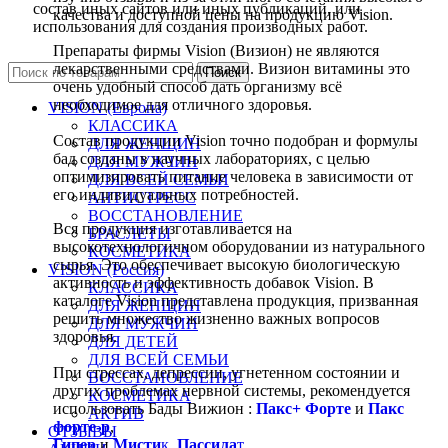
состав иных сайтов или иных публикаций, или
качества и доступной цены на продукцию Vision.
использования для создания производных работ.
Препараты фирмы Vision (Визион) не являются
лекарственными средствами. Визион витамины это
Поиск
очень удобный способ дать организму всё
необходимое для отличного здоровья.
VISION (Европа)
КЛАССИКА
Состав продукции Vision точно подобран и формулы
ДЛЯ ЖЕНЩИН
бад созданы в научных лабораториях, с целью
ДЛЯ МУЖЧИН
оптимизировать питание человека в зависимости от
ДЛЯ ВСЕЙ СЕМЬИ
его индивидуальных потребностей.
АНТИСТРЕСС
ВОССТАНОВЛЕНИЕ
Вся продукция изготавливается на
БРАСЛЕТЫ
высокотехнологичном оборудовании из натурального
КОСМЕТИКА
сырья. Это обеспечивает высокую биологическую
VISION (Россия)
активность и эффективность добавок Vision. В
КЛАССИКА
каталоге Vision представлена продукция, призванная
ДЛЯ ЖЕНЩИН
решить множество жизненно важных вопросов
ДЛЯ МУЖЧИН
здоровья.
ДЛЯ ДЕТЕЙ
ДЛЯ ВСЕЙ СЕМЬИ
При стрессах, депрессии, угнетенном состоянии и
ВОССТАНОВЛЕНИЕ
других проблемах нервной системы, рекомендуется
КОСМЕТИКА
использовать Бады Вижион :
Пакс+ Форте
и
Пакс
АКТИВ
форте-р
,
ОТЗЫВЫ
Гипер
и
Мисти
к
,
Пассила
т
.