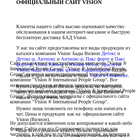
ОФИЦИАЛЬНЫЙ САЙТ VISION
Клиенты нашего сайта высоко оценивают качество
обслуживания в нашем интернет-магазине и быструю
бесплатную доставку БАД Vision.
У нас на сайте предоставлены все виды продукции из
каталога компании Vision: Бады Визион
Детокс
и
Детокс-р
,
Антиокс
и
Антиокс-р
,
Пакс форте
и
Пакс
Сайт независимого дистрибьютера компании "Vision ®
форте-р
,
Vision Юниор
и
Юниор Нео-р
,
Браслеты
International People Group" "Vision ® International People
Vision
,
бады Vision для зрения
,
КардиоДрайв
бад для
Group" является зарегистрированной торговой маркой
сердца и другие витамины и бады
Vision в Обнинске
.
компании "Vision ® International People Group". Все
названия продуктов являются зарегистрированными
Купить продукцию Визион дешевле, по выгодной
товарными марками компании "Vision ® International People
цене, купить со скидкой препараты бады Визион в
Group". Использованы материалы с официального сайта
нашем городе очень легко.
компании "Vision ® International People Group".
Нужно лишь позвонить по телефону или написать в
чат. Цены и продукция как на официальном сайте
Vision (Визион).
Не допускается изменение или копирование в какой-либо
форме Сайта или его Содержимого полностью или
Чаще всего решение купить Визион принимают
частично, в том числе путём кадрирования, включения в
изучив отзывы и из-за отличного сочетания высокого