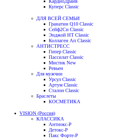
КардиоДрайв
Куперс Classic
ДЛЯ ВСЕЙ СЕМЬИ
Гранатин Q10 Classic
Сейф2Си Classic
Энджой НТ Classic
Коллаген Ап Classic
АНТИСТРЕСС
Гипер Classic
Пассилат Classic
Мистик New
Ревьен
Для мужчин
Урсул Classic
Артум Classic
Сталон Classic
Браслеты
КОСМЕТИКА
VISION (Россия)
КЛАССИКА
Антиокс-Р
Детокс-Р
Пакс Форте-Р