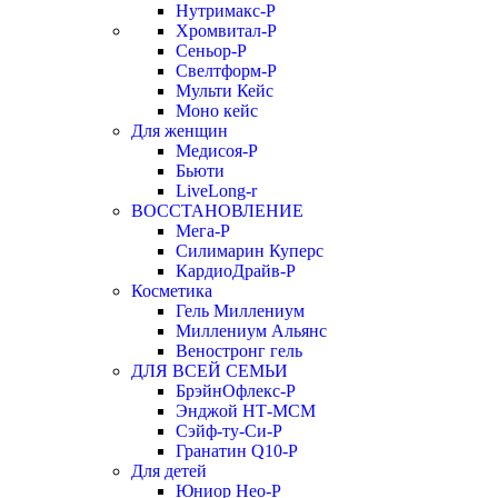
Нутримакс-Р
Хромвитал-Р
Сеньор-Р
Свелтформ-Р
Мульти Кейс
Моно кейс
Для женщин
Медисоя-Р
Бьюти
LiveLong-r
ВОССТАНОВЛЕНИЕ
Мега-Р
Силимарин Куперс
КардиоДрайв-Р
Косметика
Гель Миллениум
Миллениум Альянс
Веностронг гель
ДЛЯ ВСЕЙ СЕМЬИ
БрэйнОфлекс-Р
Энджой НТ-МСМ
Сэйф-ту-Си-Р
Гранатин Q10-Р
Для детей
Юниор Нео-Р