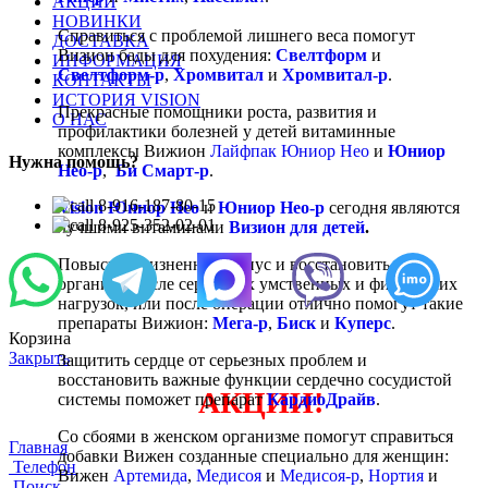
АКЦИИ
НОВИНКИ
Справиться с проблемой лишнего веса помогут
ДОСТАВКА
Визион бады для похудения:
Свелтформ
и
ИНФОРМАЦИЯ
Свелтформ-р
,
Хромвитал
и
Хромвитал-р
.
КОНТАКТЫ
ИСТОРИЯ VISION
Прекрасные помощники роста, развития и
О НАС
профилактики болезней у детей витаминные
комплексы Вижион
Лайфпак Юниор Нео
и
Юниор
Нужна помощь?
Нео-р
,
Би Смарт-р
.
8-916-187-80-15
Vision Юниор Нео
и
Юниор Нео-р
сегодня являются
8-925-352-02-01
лучшими витаминами
Визион для детей
.
Повысить жизненный тонус и восстановить
организм после серьезных умственных и физических
нагрузок, или после операции отлично помогут такие
препараты Вижион:
Мега-р
,
Биск
и
Куперс
.
Корзина
Закрыть
Защитить сердце от серьезных проблем и
восстановить важные функции сердечно сосудистой
АКЦИИ!
системы поможет препарат
КардиоДрайв
.
Со сбоями в женском организме помогут справиться
Главная
добавки Вижен созданные специально для женщин:
Телефон
Вижен
Артемида
,
Медисоя
и
Медисоя-р
,
Нортия
и
Поиск