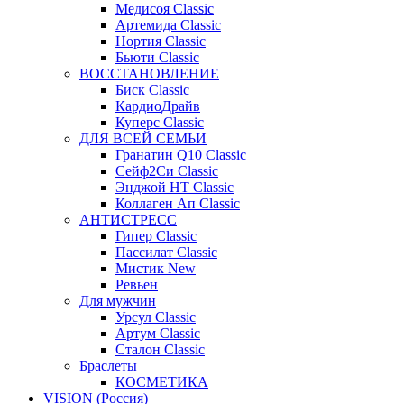
Медисоя Classic
Артемида Classic
Нортия Classic
Бьюти Classic
ВОССТАНОВЛЕНИЕ
Биск Classic
КардиоДрайв
Куперс Classic
ДЛЯ ВСЕЙ СЕМЬИ
Гранатин Q10 Classic
Сейф2Си Classic
Энджой НТ Classic
Коллаген Ап Classic
АНТИСТРЕСС
Гипер Classic
Пассилат Classic
Мистик New
Ревьен
Для мужчин
Урсул Classic
Артум Classic
Сталон Classic
Браслеты
КОСМЕТИКА
VISION (Россия)