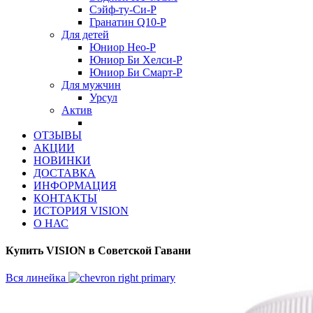
Сэйф-ту-Си-Р
Гранатин Q10-Р
Для детей
Юниор Нео-Р
Юниор Би Хелси-Р
Юниор Би Смарт-Р
Для мужчин
Урсул
Актив
ОТЗЫВЫ
АКЦИИ
НОВИНКИ
ДОСТАВКА
ИНФОРМАЦИЯ
КОНТАКТЫ
ИСТОРИЯ VISION
О НАС
Купить VISION в Советской Гавани
Вся линейка