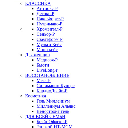
КЛАССИКА
Антиокс-Р
Детокс-Р
Пакс Форте-Р
Нутримакс-Р
Хромвитал-Р
Сеньор-Р
Свелтформ-Р
Мульти Кейс
Моно кейс
Для женщин
Медисоя-Р
Бьюти
LiveLong-r
ВОССТАНОВЛЕНИЕ
Мега-Р
Силимарин Куперс
КардиоДрайв-Р
Косметика
Гель Миллениум
Миллениум Альянс
Веностронг гель
ДЛЯ ВСЕЙ СЕМЬИ
БрэйнОфлекс-Р
Энджой НТ-МСМ