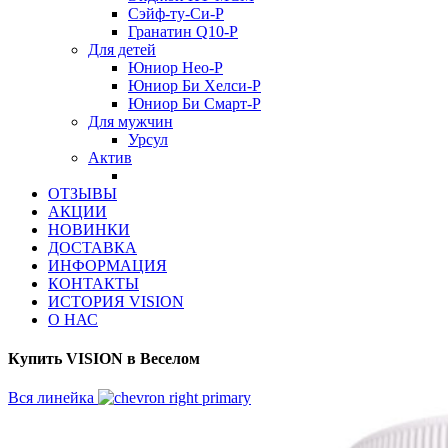
Сэйф-ту-Си-Р
Гранатин Q10-Р
Для детей
Юниор Нео-Р
Юниор Би Хелси-Р
Юниор Би Смарт-Р
Для мужчин
Урсул
Актив
ОТЗЫВЫ
АКЦИИ
НОВИНКИ
ДОСТАВКА
ИНФОРМАЦИЯ
КОНТАКТЫ
ИСТОРИЯ VISION
О НАС
Купить VISION в Веселом
Вся линейка