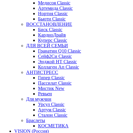
Медисоя Classic
Артемида Classic
Нортия Classic
Бьюти Classic
ВОССТАНОВЛЕНИЕ
Биск Classic
КардиоДрайв
Куперс Classic
ДЛЯ ВСЕЙ СЕМЬИ
Гранатин Q10 Classic
Сейф2Си Classic
Энджой НТ Classic
Коллаген Ап Classic
АНТИСТРЕСС
Гипер Classic
Пассилат Classic
Мистик New
Ревьен
Для мужчин
Урсул Classic
Артум Classic
Сталон Classic
Браслеты
КОСМЕТИКА
VISION (Россия)