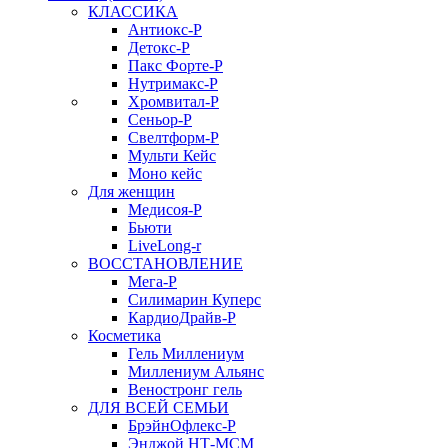
КЛАССИКА
Антиокс-Р
Детокс-Р
Пакс Форте-Р
Нутримакс-Р
Хромвитал-Р
Сеньор-Р
Свелтформ-Р
Мульти Кейс
Моно кейс
Для женщин
Медисоя-Р
Бьюти
LiveLong-r
ВОССТАНОВЛЕНИЕ
Мега-Р
Силимарин Куперс
КардиоДрайв-Р
Косметика
Гель Миллениум
Миллениум Альянс
Веностронг гель
ДЛЯ ВСЕЙ СЕМЬИ
БрэйнОфлекс-Р
Энджой НТ-МСМ