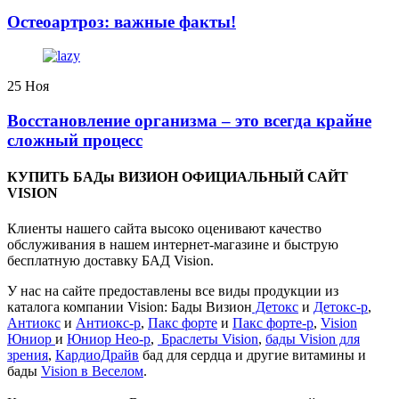
️Остеоартроз: важные факты!
25
Ноя
Восстановление организма – это всегда крайне
сложный процесс
КУПИТЬ БАДы ВИЗИОН ОФИЦИАЛЬНЫЙ САЙТ
VISION
Клиенты нашего сайта высоко оценивают качество
обслуживания в нашем интернет-магазине и быструю
бесплатную доставку БАД Vision.
У нас на сайте предоставлены все виды продукции из
каталога компании Vision: Бады Визион
Детокс
и
Детокс-р
,
Антиокс
и
Антиокс-р
,
Пакс форте
и
Пакс форте-р
,
Vision
Юниор
и
Юниор Нео-р
,
Браслеты Vision
,
бады Vision для
зрения
,
КардиоДрайв
бад для сердца и другие витамины и
бады
Vision в Веселом
.