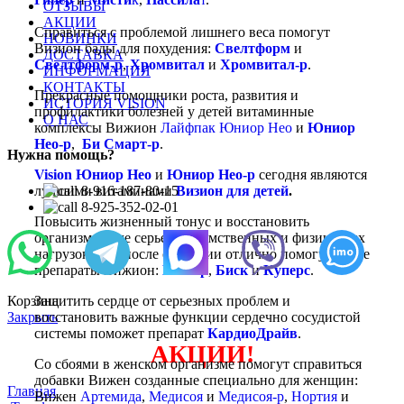
ОТЗЫВЫ
АКЦИИ
Справиться с проблемой лишнего веса помогут
НОВИНКИ
Визион бады для похудения:
Свелтформ
и
ДОСТАВКА
Свелтформ-р
,
Хромвитал
и
Хромвитал-р
.
ИНФОРМАЦИЯ
КОНТАКТЫ
Прекрасные помощники роста, развития и
ИСТОРИЯ VISION
профилактики болезней у детей витаминные
О НАС
комплексы Вижион
Лайфпак Юниор Нео
и
Юниор
Нео-р
,
Би Смарт-р
.
Нужна помощь?
Vision Юниор Нео
и
Юниор Нео-р
сегодня являются
8-916-187-80-15
лучшими витаминами
Визион для детей
.
8-925-352-02-01
Повысить жизненный тонус и восстановить
организм после серьезных умственных и физических
нагрузок, или после операции отлично помогут такие
препараты Вижион:
Мега-р
,
Биск
и
Куперс
.
Корзина
Защитить сердце от серьезных проблем и
Закрыть
восстановить важные функции сердечно сосудистой
системы поможет препарат
КардиоДрайв
.
АКЦИИ!
Со сбоями в женском организме помогут справиться
добавки Вижен созданные специально для женщин:
Главная
Вижен
Артемида
,
Медисоя
и
Медисоя-р
,
Нортия
и