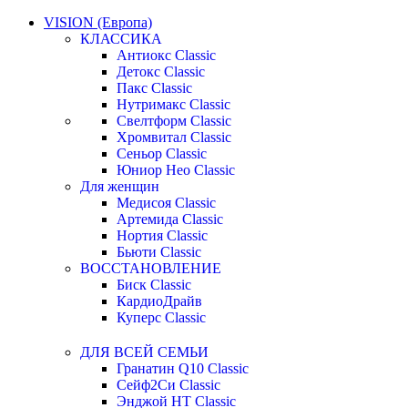
VISION (Европа)
КЛАССИКА
Антиокс Classic
Детокс Classic
Пакс Classic
Нутримакс Classic
Свелтформ Classic
Хромвитал Classic
Сеньор Classic
Юниор Нео Classic
Для женщин
Медисоя Classic
Артемида Classic
Нортия Classic
Бьюти Classic
ВОССТАНОВЛЕНИЕ
Биск Classic
КардиоДрайв
Куперс Classic
ДЛЯ ВСЕЙ СЕМЬИ
Гранатин Q10 Classic
Сейф2Си Classic
Энджой НТ Classic