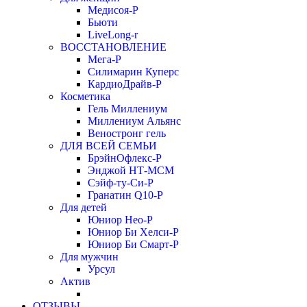
Медисоя-Р
Бьюти
LiveLong-r
ВОССТАНОВЛЕНИЕ
Мега-Р
Силимарин Куперс
КардиоДрайв-Р
Косметика
Гель Миллениум
Миллениум Альянс
Веностронг гель
ДЛЯ ВСЕЙ СЕМЬИ
БрэйнОфлекс-Р
Энджой НТ-МСМ
Сэйф-ту-Си-Р
Гранатин Q10-Р
Для детей
Юниор Нео-Р
Юниор Би Хелси-Р
Юниор Би Смарт-Р
Для мужчин
Урсул
Актив
ОТЗЫВЫ