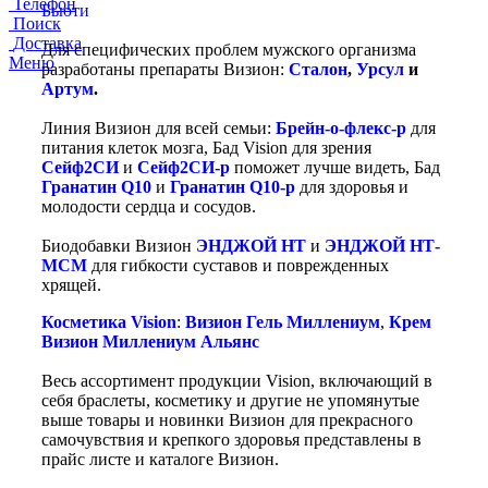
Телефон
Бьюти
Поиск
Доставка
Для специфических проблем мужского организма
Меню
разработаны препараты Визион:
Сталон
,
Урсул
и
Артум
.
Линия Визион для всей семьи:
Брейн-о-флекс-р
для
питания клеток мозга, Бад Vision для зрения
Сейф2СИ
и
Сейф2СИ-р
поможет лучше видеть, Бад
Гранатин Q10
и
Гранатин Q10-р
для здоровья и
молодости сердца и сосудов.
Биодобавки Визион
ЭНДЖОЙ НТ
и
ЭНДЖОЙ НТ-
МСМ
для гибкости суставов и поврежденных
хрящей.
Косметика Vision
:
Визион Гель Миллениум
,
Крем
Визион Миллениум Альянс
Весь ассортимент продукции Vision, включающий в
себя браслеты, косметику и другие не упомянутые
выше товары и новинки Визион для прекрасного
самочувствия и крепкого здоровья представлены в
прайс листе и каталоге Визион.