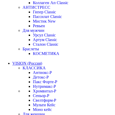
Коллаген Ап Classic
АНТИСТРЕСС
Гипер Classic
Пассилат Classic
Мистик New
Ревьен
Для мужчин
Урсул Classic
Артум Classic
Сталон Classic
Браслеты
КОСМЕТИКА
VISION (Россия)
КЛАССИКА
Антиокс-Р
Детокс-Р
Пакс Форте-Р
Нутримакс-Р
Хромвитал-Р
Сеньор-Р
Свелтформ-Р
Мульти Кейс
Моно кейс
Для женщин