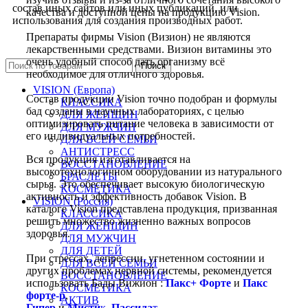
состав иных сайтов или иных публикаций, или
качества и доступной цены на продукцию Vision.
использования для создания производных работ.
Препараты фирмы Vision (Визион) не являются
лекарственными средствами. Визион витамины это
очень удобный способ дать организму всё
Поиск
необходимое для отличного здоровья.
VISION (Европа)
Состав продукции Vision точно подобран и формулы
КЛАССИКА
бад созданы в научных лабораториях, с целью
ДЛЯ ЖЕНЩИН
оптимизировать питание человека в зависимости от
ДЛЯ МУЖЧИН
его индивидуальных потребностей.
ДЛЯ ВСЕЙ СЕМЬИ
АНТИСТРЕСС
Вся продукция изготавливается на
ВОССТАНОВЛЕНИЕ
высокотехнологичном оборудовании из натурального
БРАСЛЕТЫ
сырья. Это обеспечивает высокую биологическую
КОСМЕТИКА
активность и эффективность добавок Vision. В
VISION (Россия)
каталоге Vision представлена продукция, призванная
КЛАССИКА
решить множество жизненно важных вопросов
ДЛЯ ЖЕНЩИН
здоровья.
ДЛЯ МУЖЧИН
ДЛЯ ДЕТЕЙ
При стрессах, депрессии, угнетенном состоянии и
ДЛЯ ВСЕЙ СЕМЬИ
других проблемах нервной системы, рекомендуется
ВОССТАНОВЛЕНИЕ
использовать Бады Вижион :
Пакс+ Форте
и
Пакс
КОСМЕТИКА
форте-р
,
АКТИВ
Гипер
и
Мисти
к
,
Пассила
т
.