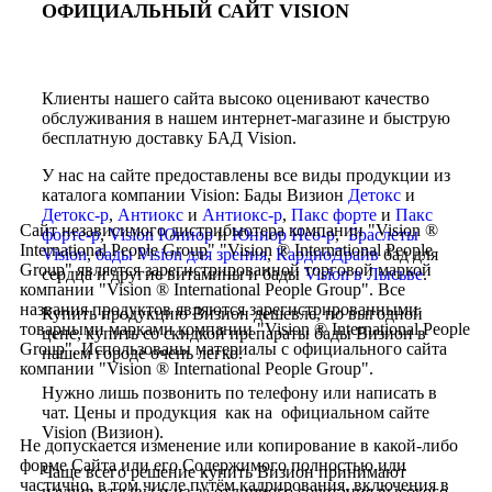
ОФИЦИАЛЬНЫЙ САЙТ VISION
Клиенты нашего сайта высоко оценивают качество
обслуживания в нашем интернет-магазине и быструю
бесплатную доставку БАД Vision.
У нас на сайте предоставлены все виды продукции из
каталога компании Vision: Бады Визион
Детокс
и
Детокс-р
,
Антиокс
и
Антиокс-р
,
Пакс форте
и
Пакс
Сайт независимого дистрибьютера компании "Vision ®
форте-р
,
Vision Юниор
и
Юниор Нео-р
,
Браслеты
International People Group" "Vision ® International People
Vision
,
бады Vision для зрения
,
КардиоДрайв
бад для
Group" является зарегистрированной торговой маркой
сердца и другие витамины и бады
Vision в Лысьве
.
компании "Vision ® International People Group". Все
названия продуктов являются зарегистрированными
Купить продукцию Визион дешевле, по выгодной
товарными марками компании "Vision ® International People
цене, купить со скидкой препараты бады Визион в
Group". Использованы материалы с официального сайта
нашем городе очень легко.
компании "Vision ® International People Group".
Нужно лишь позвонить по телефону или написать в
чат. Цены и продукция как на официальном сайте
Vision (Визион).
Не допускается изменение или копирование в какой-либо
форме Сайта или его Содержимого полностью или
Чаще всего решение купить Визион принимают
частично, в том числе путём кадрирования, включения в
изучив отзывы и из-за отличного сочетания высокого