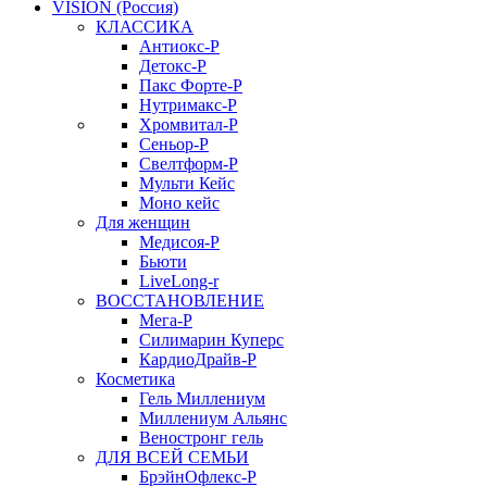
VISION (Россия)
КЛАССИКА
Антиокс-Р
Детокс-Р
Пакс Форте-Р
Нутримакс-Р
Хромвитал-Р
Сеньор-Р
Свелтформ-Р
Мульти Кейс
Моно кейс
Для женщин
Медисоя-Р
Бьюти
LiveLong-r
ВОССТАНОВЛЕНИЕ
Мега-Р
Силимарин Куперс
КардиоДрайв-Р
Косметика
Гель Миллениум
Миллениум Альянс
Веностронг гель
ДЛЯ ВСЕЙ СЕМЬИ
БрэйнОфлекс-Р