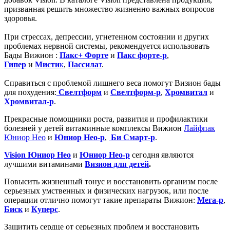
призванная решить множество жизненно важных вопросов
здоровья.
При стрессах, депрессии, угнетенном состоянии и других
проблемах нервной системы, рекомендуется использовать
Бады Вижион :
Пакс+ Форте
и
Пакс форте-р
,
Гипер
и
Мисти
к
,
Пассила
т
.
Справиться с проблемой лишнего веса помогут Визион бады
для похудения:
Свелтформ
и
Свелтформ-р
,
Хромвитал
и
Хромвитал-р
.
Прекрасные помощники роста, развития и профилактики
болезней у детей витаминные комплексы Вижион
Лайфпак
Юниор Нео
и
Юниор Нео-р
,
Би Смарт-р
.
Vision Юниор Нео
и
Юниор Нео-р
сегодня являются
лучшими витаминами
Визион для детей
.
Повысить жизненный тонус и восстановить организм после
серьезных умственных и физических нагрузок, или после
операции отлично помогут такие препараты Вижион:
Мега-р
,
Биск
и
Куперс
.
Защитить сердце от серьезных проблем и восстановить