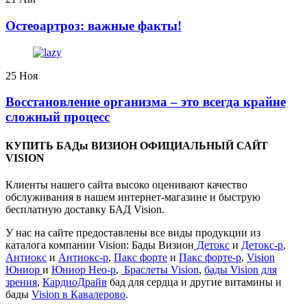
️Остеоартроз: важные факты!
25
Ноя
Восстановление организма – это всегда крайне
сложный процесс
КУПИТЬ БАДы ВИЗИОН ОФИЦИАЛЬНЫЙ САЙТ
VISION
Клиенты нашего сайта высоко оценивают качество
обслуживания в нашем интернет-магазине и быструю
бесплатную доставку БАД Vision.
У нас на сайте предоставлены все виды продукции из
каталога компании Vision: Бады Визион
Детокс
и
Детокс-р
,
Антиокс
и
Антиокс-р
,
Пакс форте
и
Пакс форте-р
,
Vision
Юниор
и
Юниор Нео-р
,
Браслеты Vision
,
бады Vision для
зрения
,
КардиоДрайв
бад для сердца и другие витамины и
бады
Vision в Кавалерово
.