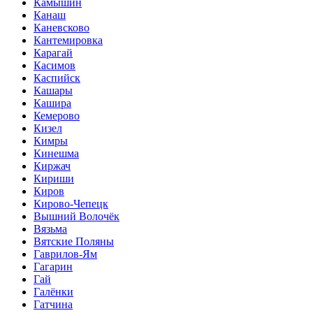
Камышин
Канаш
Каневсково
Кантемировка
Карагай
Касимов
Каспийск
Кашары
Кашира
Кемерово
Кизел
Кимры
Кинешма
Киржач
Кириши
Киров
Кирово-Чепецк
Вышний Волочёк
Вязьма
Вятские Поляны
Гаврилов-Ям
Гагарин
Гай
Галёнки
Гатчина