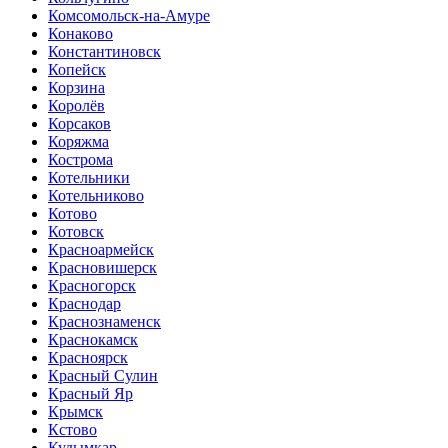
Комсомольск-на-Амуре
Конаково
Константиновск
Копейск
Корзина
Королёв
Корсаков
Коряжма
Кострома
Котельники
Котельниково
Котово
Котовск
Красноармейск
Красновишерск
Красногорск
Краснодар
Краснознаменск
Краснокамск
Красноярск
Красный Сулин
Красный Яр
Крымск
Кстово
Кудымкар