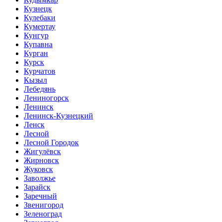
Кузнецк
Кулебаки
Кумертау
Кунгур
Купавна
Курган
Курск
Курчатов
Кызыл
Лебедянь
Лениногорск
Ленинск
Ленинск-Кузнецкий
Ленск
Лесной
Лесной Городок
Жигулёвск
Жирновск
Жуковск
Заволжье
Зарайск
Заречный
Звенигород
Зеленоград