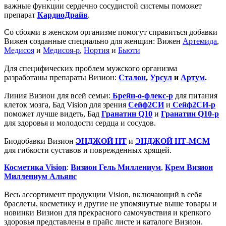
важные функции сердечно сосудистой системы поможет
препарат
КардиоДрайв
.
Со сбоями в женском организме помогут справиться добавки
Вижен созданные специально для женщин: Вижен
Артемида
,
Медисоя
и
Медисоя-р
,
Нортия
и
Бьюти
Для специфических проблем мужского организма
разработаны препараты Визион:
Сталон
,
Урсул
и
Артум
.
Линия Визион для всей семьи:
Брейн-о-флекс-р
для питания
клеток мозга, Бад Vision для зрения
Сейф2СИ
и
Сейф2СИ-р
поможет лучше видеть, Бад
Гранатин Q10
и
Гранатин Q10-р
для здоровья и молодости сердца и сосудов.
Биодобавки Визион
ЭНДЖОЙ НТ
и
ЭНДЖОЙ НТ-МСМ
для гибкости суставов и поврежденных хрящей.
Косметика Vision
:
Визион Гель Миллениум
,
Крем Визион
Миллениум Альянс
Весь ассортимент продукции Vision, включающий в себя
браслеты, косметику и другие не упомянутые выше товары и
новинки Визион для прекрасного самочувствия и крепкого
здоровья представлены в прайс листе и каталоге Визион.