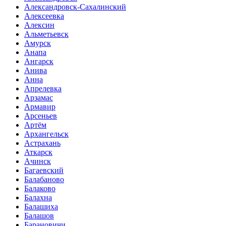
Александровск-Сахалинский
Алексеевка
Алексин
Альметьевск
Амурск
Анапа
Ангарск
Анива
Анна
Апрелевка
Арзамас
Армавир
Арсеньев
Артём
Архангельск
Астрахань
Аткарск
Ачинск
Багаевский
Балабаново
Балаково
Балахна
Балашиха
Балашов
Барановичи