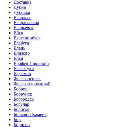
Доставка
Дубна
Дубовка
Егорлык
Егорлыкская
Егорьевск
Ейск
Екатеринбург
Елабуга
Елань
Елизово
Ельц
Ерофей Павлович
Ессентуки
Ефремов
Железногорск
Железнодорожный
Бобров
Бобруйск
Богородск
Богучар
Бологое
Большой Камень
Бор
Борисов