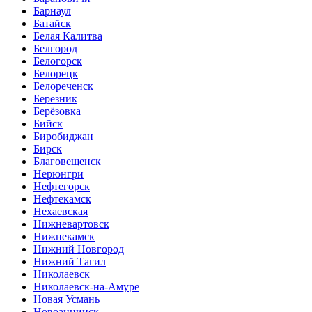
Барнаул
Батайск
Белая Калитва
Белгород
Белогорск
Белорецк
Белореченск
Березник
Берёзовка
Бийск
Биробиджан
Бирск
Благовещенск
Нерюнгри
Нефтегорск
Нефтекамск
Нехаевская
Нижневартовск
Нижнекамск
Нижний Новгород
Нижний Тагил
Николаевск
Николаевск-на-Амуре
Новая Усмань
Новоаннинск