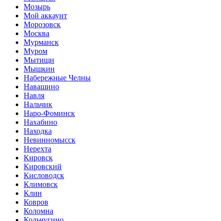
Мозырь
Мой аккаунт
Морозовск
Москва
Мурманск
Муром
Мытищи
Мышкин
Набережные Челны
Навашино
Навля
Нальчик
Наро-Фоминск
Нахабино
Находка
Невинномысск
Нерехта
Кировск
Кировский
Кисловодск
Климовск
Клин
Ковров
Коломна
Кольчугино