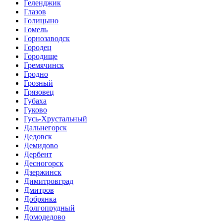
Геленджик
Глазов
Голицыно
Гомель
Горнозаводск
Городец
Городище
Гремячинск
Гродно
Грозный
Грязовец
Губаха
Гуково
Гусь-Хрустальный
Дальнегорск
Дедовск
Демидово
Дербент
Десногорск
Дзержинск
Димитровград
Дмитров
Добрянка
Долгопрудный
Домодедово