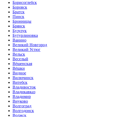
Борисоглебск
Боровск
Братск
Пинск
Бронницы
Брянск
Бузулук
Бутурлиновка
Ванино
Великий Новгород
Великий Устюг
Вельск
Веселый
Вёшенская
Вёшки
Видное
Вилючинск
Витебск
Владивосток
Владикавказ
Владимир
Внуково
Волгоград
Волгодонск
Волжск