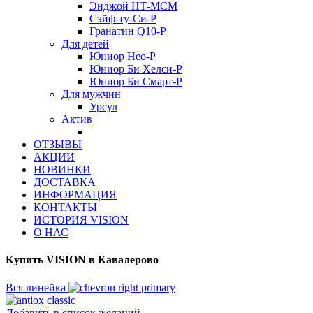
Энджой НТ-МСМ
Сэйф-ту-Си-Р
Гранатин Q10-Р
Для детей
Юниор Нео-Р
Юниор Би Хелси-Р
Юниор Би Смарт-Р
Для мужчин
Урсул
Актив
ОТЗЫВЫ
АКЦИИ
НОВИНКИ
ДОСТАВКА
ИНФОРМАЦИЯ
КОНТАКТЫ
ИСТОРИЯ VISION
О НАС
Купить VISION в Кавалерово
Вся линейка
Добавить в список желаний