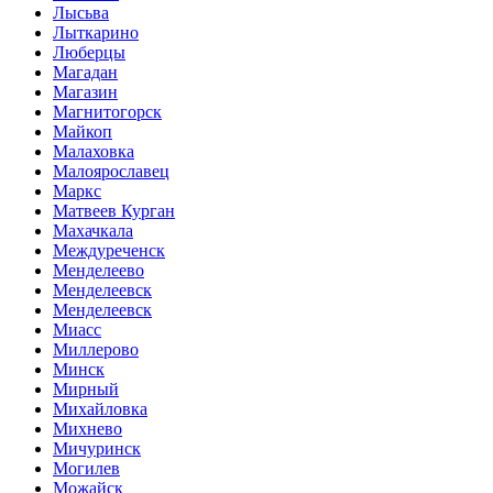
Лысьва
Лыткарино
Люберцы
Магадан
Магазин
Магнитогорск
Майкоп
Малаховка
Малоярославец
Маркс
Матвеев Курган
Махачкала
Междуреченск
Менделеево
Менделеевск
Менделеевск
Миасс
Миллерово
Минск
Мирный
Михайловка
Михнево
Мичуринск
Могилев
Можайск