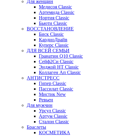
Для женщин
Медисоя Classic
Артемида Classic
Нортия Classic
Бьюти Classic
ВОССТАНОВЛЕНИЕ
Биск Classic
КардиоДрайв
Куперс Classic
ДЛЯ ВСЕЙ СЕМЬИ
Гранатин Q10 Classic
Сейф2Си Classic
Энджой НТ Classic
Коллаген Ап Classic
АНТИСТРЕСС
Гипер Classic
Пассилат Classic
Мистик New
Ревьен
Для мужчин
Урсул Classic
Артум Classic
Сталон Classic
Браслеты
КОСМЕТИКА