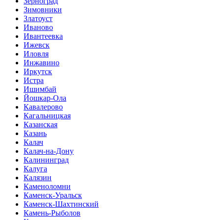
Зерноград
Зимовники
Златоуст
Иваново
Ивантеевка
Ижевск
Иловля
Инжавино
Иркутск
Истра
Ишимбай
Йошкар-Ола
Кавалерово
Кагальницкая
Казанская
Казань
Калач
Калач-на-Дону
Калининград
Калуга
Калязин
Каменоломни
Каменск-Уральск
Каменск-Шахтинский
Камень-Рыболов