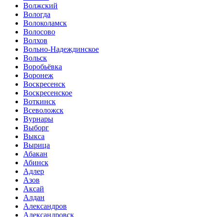
Волжский
Вологда
Волоколамск
Волосово
Волхов
Вольно-Надеждинское
Вольск
Воробьёвка
Воронеж
Воскресенск
Воскресенское
Воткинск
Всеволожск
Вурнары
Выборг
Выкса
Вырица
Абакан
Абинск
Адлер
Азов
Аксай
Алдан
Александров
Александровск