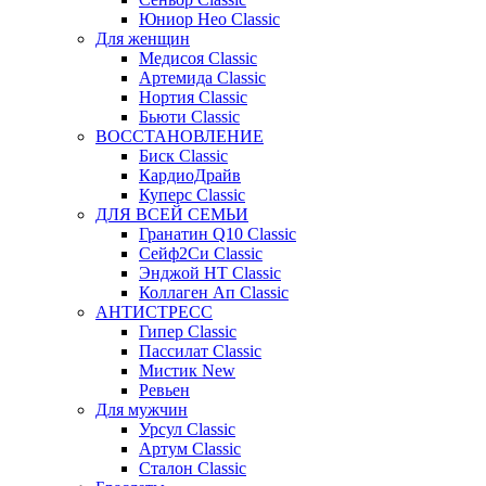
Юниор Нео Classic
Для женщин
Медисоя Classic
Артемида Classic
Нортия Classic
Бьюти Classic
ВОССТАНОВЛЕНИЕ
Биск Classic
КардиоДрайв
Куперс Classic
ДЛЯ ВСЕЙ СЕМЬИ
Гранатин Q10 Classic
Сейф2Си Classic
Энджой НТ Classic
Коллаген Ап Classic
АНТИСТРЕСС
Гипер Classic
Пассилат Classic
Мистик New
Ревьен
Для мужчин
Урсул Classic
Артум Classic
Сталон Classic