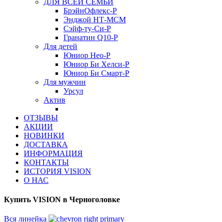
ДЛЯ ВСЕЙ СЕМЬИ
БрэйнОфлекс-Р
Энджой НТ-МСМ
Сэйф-ту-Си-Р
Гранатин Q10-Р
Для детей
Юниор Нео-Р
Юниор Би Хелси-Р
Юниор Би Смарт-Р
Для мужчин
Урсул
Актив
ОТЗЫВЫ
АКЦИИ
НОВИНКИ
ДОСТАВКА
ИНФОРМАЦИЯ
КОНТАКТЫ
ИСТОРИЯ VISION
О НАС
Купить VISION в Черноголовке
Вся линейка