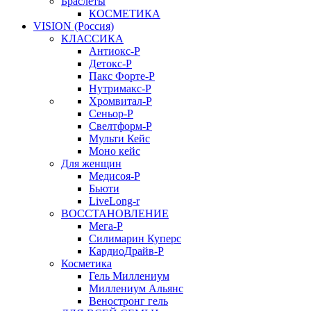
Браслеты
КОСМЕТИКА
VISION (Россия)
КЛАССИКА
Антиокс-Р
Детокс-Р
Пакс Форте-Р
Нутримакс-Р
Хромвитал-Р
Сеньор-Р
Свелтформ-Р
Мульти Кейс
Моно кейс
Для женщин
Медисоя-Р
Бьюти
LiveLong-r
ВОССТАНОВЛЕНИЕ
Мега-Р
Силимарин Куперс
КардиоДрайв-Р
Косметика
Гель Миллениум
Миллениум Альянс
Веностронг гель