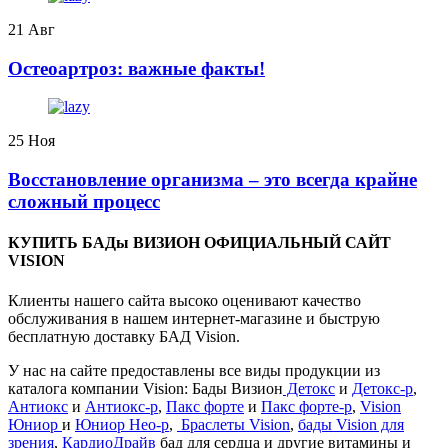
21
Авг
️Остеоартроз: важные факты!
25
Ноя
Восстановление организма – это всегда крайне
сложный процесс
КУПИТЬ БАДы ВИЗИОН ОФИЦИАЛЬНЫЙ САЙТ
VISION
Клиенты нашего сайта высоко оценивают качество
обслуживания в нашем интернет-магазине и быструю
бесплатную доставку БАД Vision.
У нас на сайте предоставлены все виды продукции из
каталога компании Vision: Бады Визион
Детокс
и
Детокс-р
,
Антиокс
и
Антиокс-р
,
Пакс форте
и
Пакс форте-р
,
Vision
Юниор
и
Юниор Нео-р
,
Браслеты Vision
,
бады Vision для
зрения
,
КардиоДрайв
бад для сердца и другие витамины и