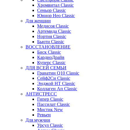
Хромвитал Classic
Сеньор Classic
Юниор Нео Classic
Для женщин
Медисоя Classic
Артемида Classic
Нортия Classic
Бьюти Classic
ВОССТАНОВЛЕНИЕ
Биск Classic
КардиоДрайв
Куперс Classic
ДЛЯ ВСЕЙ СЕМЬИ
Гранатин Q10 Classic
Сейф2Си Classic
Энджой НТ Classic
Коллаген Ап Classic
АНТИСТРЕСС
Гипер Classic
Пассилат Classic
Мистик New
Ревьен
Для мужчин
Урсул Classic