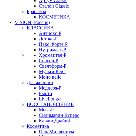
Артум Classic
Сталон Classic
Браслеты
КОСМЕТИКА
VISION (Россия)
КЛАССИКА
Антиокс-Р
Детокс-Р
Пакс Форте-Р
Нутримакс-Р
Хромвитал-Р
Сеньор-Р
Свелтформ-Р
Мульти Кейс
Моно кейс
Для женщин
Медисоя-Р
Бьюти
LiveLong-r
ВОССТАНОВЛЕНИЕ
Мега-Р
Силимарин Куперс
КардиоДрайв-Р
Косметика
Гель Миллениум