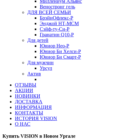
Миллениум Альянс
Веностронг гель
ДЛЯ ВСЕЙ СЕМЬИ
БрэйнОфлекс-Р
Энджой НТ-МСМ
Сэйф-ту-Си-Р
Гранатин Q10-Р
Для детей
Юниор Нео-Р
Юниор Би Хелси-Р
Юниор Би Смарт-Р
Для мужчин
Урсул
Актив
ОТЗЫВЫ
АКЦИИ
НОВИНКИ
ДОСТАВКА
ИНФОРМАЦИЯ
КОНТАКТЫ
ИСТОРИЯ VISION
О НАС
Купить VISION в Новом Ургале