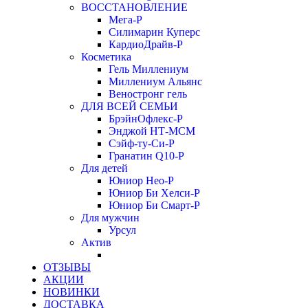
ВОССТАНОВЛЕНИЕ
Мега-Р
Силимарин Куперс
КардиоДрайв-Р
Косметика
Гель Миллениум
Миллениум Альянс
Веностронг гель
ДЛЯ ВСЕЙ СЕМЬИ
БрэйнОфлекс-Р
Энджой НТ-МСМ
Сэйф-ту-Си-Р
Гранатин Q10-Р
Для детей
Юниор Нео-Р
Юниор Би Хелси-Р
Юниор Би Смарт-Р
Для мужчин
Урсул
Актив
ОТЗЫВЫ
АКЦИИ
НОВИНКИ
ДОСТАВКА