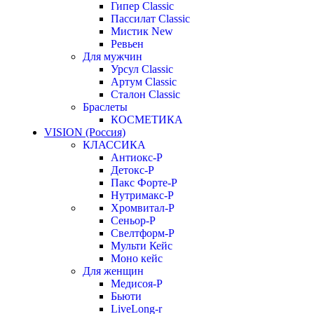
Гипер Classic
Пассилат Classic
Мистик New
Ревьен
Для мужчин
Урсул Classic
Артум Classic
Сталон Classic
Браслеты
КОСМЕТИКА
VISION (Россия)
КЛАССИКА
Антиокс-Р
Детокс-Р
Пакс Форте-Р
Нутримакс-Р
Хромвитал-Р
Сеньор-Р
Свелтформ-Р
Мульти Кейс
Моно кейс
Для женщин
Медисоя-Р
Бьюти
LiveLong-r