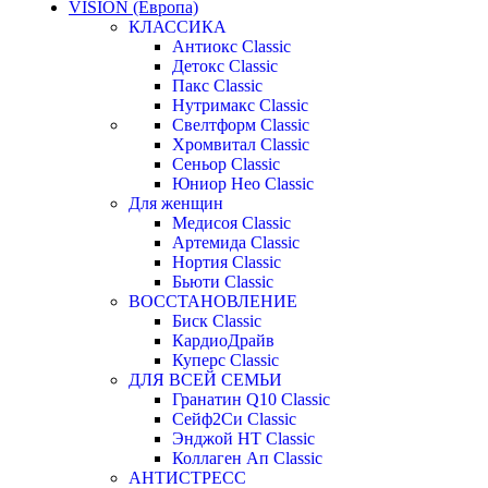
VISION (Европа)
КЛАССИКА
Антиокс Classic
Детокс Classic
Пакс Classic
Нутримакс Classic
Свелтформ Classic
Хромвитал Classic
Сеньор Classic
Юниор Нео Classic
Для женщин
Медисоя Classic
Артемида Classic
Нортия Classic
Бьюти Classic
ВОССТАНОВЛЕНИЕ
Биск Classic
КардиоДрайв
Куперс Classic
ДЛЯ ВСЕЙ СЕМЬИ
Гранатин Q10 Classic
Сейф2Си Classic
Энджой НТ Classic
Коллаген Ап Classic
АНТИСТРЕСС