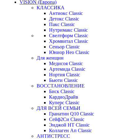
VISION (Европа)
КЛАССИКА
Антиокс Classic
Детокс Classic
Пакс Classic
Нутримакс Classic
Свелтформ Classic
Хромвитал Classic
Сеньор Classic
Юниор Нео Classic
Для женщин
Медисоя Classic
Артемида Classic
Нортия Classic
Бьюти Classic
ВОССТАНОВЛЕНИЕ
Биск Classic
КардиоДрайв
Куперс Classic
ДЛЯ ВСЕЙ СЕМЬИ
Гранатин Q10 Classic
Сейф2Си Classic
Энджой НТ Classic
Коллаген Ап Classic
АНТИСТРЕСС