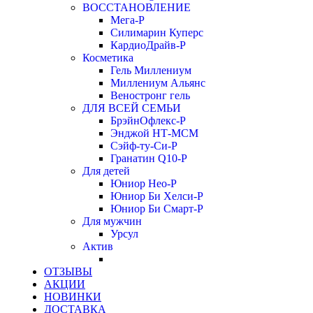
ВОССТАНОВЛЕНИЕ
Мега-Р
Силимарин Куперс
КардиоДрайв-Р
Косметика
Гель Миллениум
Миллениум Альянс
Веностронг гель
ДЛЯ ВСЕЙ СЕМЬИ
БрэйнОфлекс-Р
Энджой НТ-МСМ
Сэйф-ту-Си-Р
Гранатин Q10-Р
Для детей
Юниор Нео-Р
Юниор Би Хелси-Р
Юниор Би Смарт-Р
Для мужчин
Урсул
Актив
ОТЗЫВЫ
АКЦИИ
НОВИНКИ
ДОСТАВКА