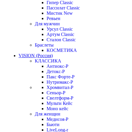
Гипер Classic
Пассилат Classic
Мистик New
Ревьен
Для мужчин
Урсул Classic
Артум Classic
Сталон Classic
Браслеты
КОСМЕТИКА
VISION (Россия)
КЛАССИКА
Антиокс-Р
Детокс-Р
Пакс Форте-Р
Нутримакс-Р
Хромвитал-Р
Сеньор-Р
Свелтформ-Р
Мульти Кейс
Моно кейс
Для женщин
Медисоя-Р
Бьюти
LiveLong-r