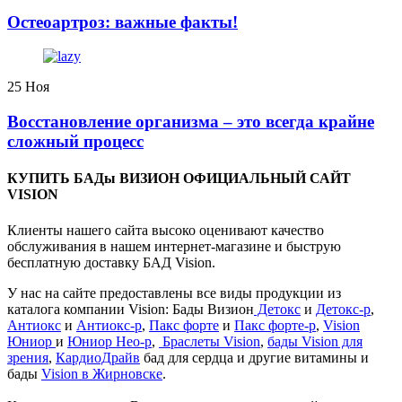
️Остеоартроз: важные факты!
25
Ноя
Восстановление организма – это всегда крайне
сложный процесс
КУПИТЬ БАДы ВИЗИОН ОФИЦИАЛЬНЫЙ САЙТ
VISION
Клиенты нашего сайта высоко оценивают качество
обслуживания в нашем интернет-магазине и быструю
бесплатную доставку БАД Vision.
У нас на сайте предоставлены все виды продукции из
каталога компании Vision: Бады Визион
Детокс
и
Детокс-р
,
Антиокс
и
Антиокс-р
,
Пакс форте
и
Пакс форте-р
,
Vision
Юниор
и
Юниор Нео-р
,
Браслеты Vision
,
бады Vision для
зрения
,
КардиоДрайв
бад для сердца и другие витамины и
бады
Vision в Жирновске
.