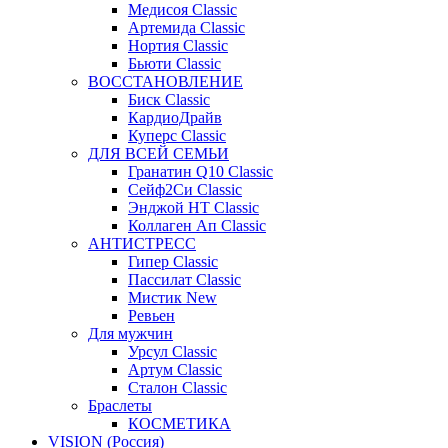
Медисоя Classic
Артемида Classic
Нортия Classic
Бьюти Classic
ВОССТАНОВЛЕНИЕ
Биск Classic
КардиоДрайв
Куперс Classic
ДЛЯ ВСЕЙ СЕМЬИ
Гранатин Q10 Classic
Сейф2Си Classic
Энджой НТ Classic
Коллаген Ап Classic
АНТИСТРЕСС
Гипер Classic
Пассилат Classic
Мистик New
Ревьен
Для мужчин
Урсул Classic
Артум Classic
Сталон Classic
Браслеты
КОСМЕТИКА
VISION (Россия)