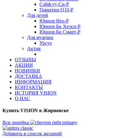
Сэйф-ту-Си-Р
Гранатин Q10-Р
Для детей
Юниор Нео-Р
Юниор Би Хелси-Р
Юниор Би Смарт-Р
Для мужчин
Урсул
Актив
ОТЗЫВЫ
АКЦИИ
НОВИНКИ
ДОСТАВКА
ИНФОРМАЦИЯ
КОНТАКТЫ
ИСТОРИЯ VISION
О НАС
Купить VISION в Жирновске
Вся линейка
Добавить в список желаний