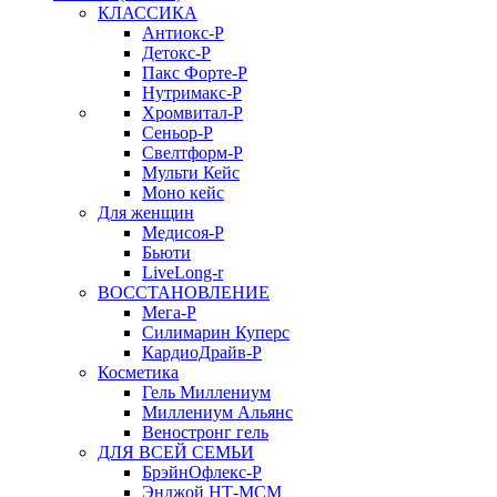
КЛАССИКА
Антиокс-Р
Детокс-Р
Пакс Форте-Р
Нутримакс-Р
Хромвитал-Р
Сеньор-Р
Свелтформ-Р
Мульти Кейс
Моно кейс
Для женщин
Медисоя-Р
Бьюти
LiveLong-r
ВОССТАНОВЛЕНИЕ
Мега-Р
Силимарин Куперс
КардиоДрайв-Р
Косметика
Гель Миллениум
Миллениум Альянс
Веностронг гель
ДЛЯ ВСЕЙ СЕМЬИ
БрэйнОфлекс-Р
Энджой НТ-МСМ