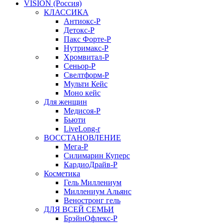
VISION (Россия)
КЛАССИКА
Антиокс-Р
Детокс-Р
Пакс Форте-Р
Нутримакс-Р
Хромвитал-Р
Сеньор-Р
Свелтформ-Р
Мульти Кейс
Моно кейс
Для женщин
Медисоя-Р
Бьюти
LiveLong-r
ВОССТАНОВЛЕНИЕ
Мега-Р
Силимарин Куперс
КардиоДрайв-Р
Косметика
Гель Миллениум
Миллениум Альянс
Веностронг гель
ДЛЯ ВСЕЙ СЕМЬИ
БрэйнОфлекс-Р