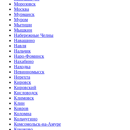
Морозовск
Москва
Мурманск
Муром
Мытищи
Мышкин
Набережные Челны
Навашино
Навля
Нальчик
Наро-Фоминск
Нахабино
Находка
Невинномысск
Нерехта
Кировск
Кировский
Кисловодск
Климовск
Клин
Ковров
Коломна
Кольчугино
Комсомольск-на-Амуре
Конаково