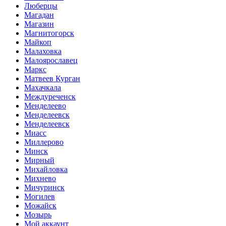
Люберцы
Магадан
Магазин
Магнитогорск
Майкоп
Малаховка
Малоярославец
Маркс
Матвеев Курган
Махачкала
Междуреченск
Менделеево
Менделеевск
Менделеевск
Миасс
Миллерово
Минск
Мирный
Михайловка
Михнево
Мичуринск
Могилев
Можайск
Мозырь
Мой аккаунт