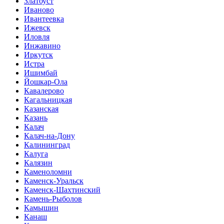
Златоуст
Иваново
Ивантеевка
Ижевск
Иловля
Инжавино
Иркутск
Истра
Ишимбай
Йошкар-Ола
Кавалерово
Кагальницкая
Казанская
Казань
Калач
Калач-на-Дону
Калининград
Калуга
Калязин
Каменоломни
Каменск-Уральск
Каменск-Шахтинский
Камень-Рыболов
Камышин
Канаш