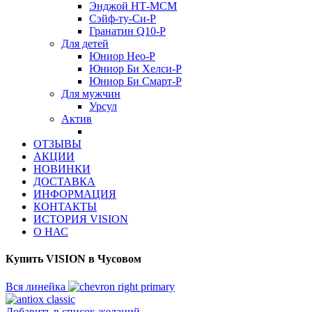
Энджой НТ-МСМ
Сэйф-ту-Си-Р
Гранатин Q10-Р
Для детей
Юниор Нео-Р
Юниор Би Хелси-Р
Юниор Би Смарт-Р
Для мужчин
Урсул
Актив
ОТЗЫВЫ
АКЦИИ
НОВИНКИ
ДОСТАВКА
ИНФОРМАЦИЯ
КОНТАКТЫ
ИСТОРИЯ VISION
О НАС
Купить VISION в Чусовом
Вся линейка
Добавить в список желаний