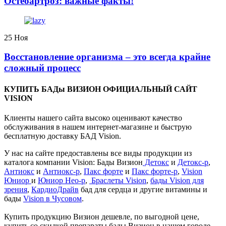
️Остеоартроз: важные факты!
25
Ноя
Восстановление организма – это всегда крайне
сложный процесс
КУПИТЬ БАДы ВИЗИОН ОФИЦИАЛЬНЫЙ САЙТ
VISION
Клиенты нашего сайта высоко оценивают качество
обслуживания в нашем интернет-магазине и быструю
бесплатную доставку БАД Vision.
У нас на сайте предоставлены все виды продукции из
каталога компании Vision: Бады Визион
Детокс
и
Детокс-р
,
Антиокс
и
Антиокс-р
,
Пакс форте
и
Пакс форте-р
,
Vision
Юниор
и
Юниор Нео-р
,
Браслеты Vision
,
бады Vision для
зрения
,
КардиоДрайв
бад для сердца и другие витамины и
бады
Vision в Чусовом
.
Купить продукцию Визион дешевле, по выгодной цене,
купить со скидкой препараты бады Визион в нашем городе