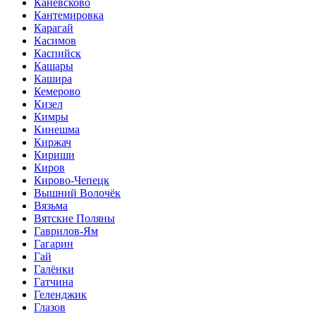
Каневсково
Кантемировка
Карагай
Касимов
Каспийск
Кашары
Кашира
Кемерово
Кизел
Кимры
Кинешма
Киржач
Кириши
Киров
Кирово-Чепецк
Вышний Волочёк
Вязьма
Вятские Поляны
Гаврилов-Ям
Гагарин
Гай
Галёнки
Гатчина
Геленджик
Глазов