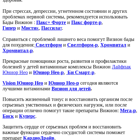
При стрессах, депрессии, угнетенном состоянии и других
проблемах нервной системы, рекомендуется использовать
Бады Вижион :
Пакс+ Форте
и
Пакс форте-р
,
Гипер
и
Мисти
к
,
Пассила
т
.
Справиться с проблемой лишнего веса помогут Визион бады
для похудения:
Свелтформ
и
Свелтформ-р
,
Хромвитал
и
Хромвитал-р
.
Прекрасные помощники роста, развития и профилактики
болезней у детей витаминные комплексы Вижион
Лайфпак
Юниор Нео
и
Юниор Нео-р
,
Би Смарт-р
.
Vision Юниор Нео
и
Юниор Нео-р
сегодня являются
лучшими витаминами
Визион для детей
.
Повысить жизненный тонус и восстановить организм после
серьезных умственных и физических нагрузок, или после
операции отлично помогут такие препараты Вижион:
Мега-р
,
Биск
и
Куперс
.
Защитить сердце от серьезных проблем и восстановить
важные функции сердечно сосудистой системы поможет
препарат
КардиоДрайв
.