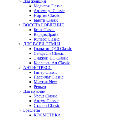
Для женщин
Медисоя Classic
Артемида Classic
Нортия Classic
Бьюти Classic
ВОССТАНОВЛЕНИЕ
Биск Classic
КардиоДрайв
Куперс Classic
ДЛЯ ВСЕЙ СЕМЬИ
Гранатин Q10 Classic
Сейф2Си Classic
Энджой НТ Classic
Коллаген Ап Classic
АНТИСТРЕСС
Гипер Classic
Пассилат Classic
Мистик New
Ревьен
Для мужчин
Урсул Classic
Артум Classic
Сталон Classic
Браслеты
КОСМЕТИКА