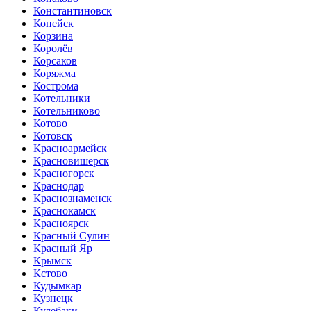
Константиновск
Копейск
Корзина
Королёв
Корсаков
Коряжма
Кострома
Котельники
Котельниково
Котово
Котовск
Красноармейск
Красновишерск
Красногорск
Краснодар
Краснознаменск
Краснокамск
Красноярск
Красный Сулин
Красный Яр
Крымск
Кстово
Кудымкар
Кузнецк
Кулебаки