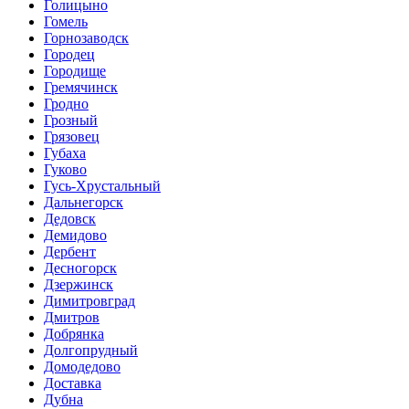
Голицыно
Гомель
Горнозаводск
Городец
Городище
Гремячинск
Гродно
Грозный
Грязовец
Губаха
Гуково
Гусь-Хрустальный
Дальнегорск
Дедовск
Демидово
Дербент
Десногорск
Дзержинск
Димитровград
Дмитров
Добрянка
Долгопрудный
Домодедово
Доставка
Дубна