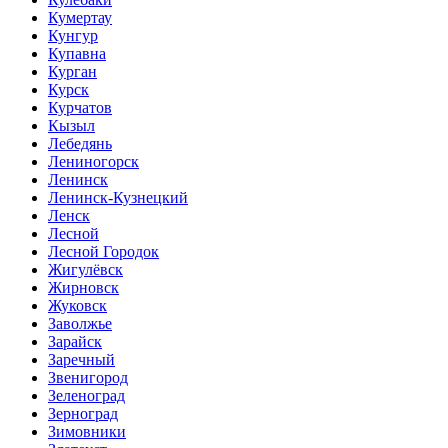
Кумертау
Кунгур
Купавна
Курган
Курск
Курчатов
Кызыл
Лебедянь
Лениногорск
Ленинск
Ленинск-Кузнецкий
Ленск
Лесной
Лесной Городок
Жигулёвск
Жирновск
Жуковск
Заволжье
Зарайск
Заречный
Звенигород
Зеленоград
Зерноград
Зимовники