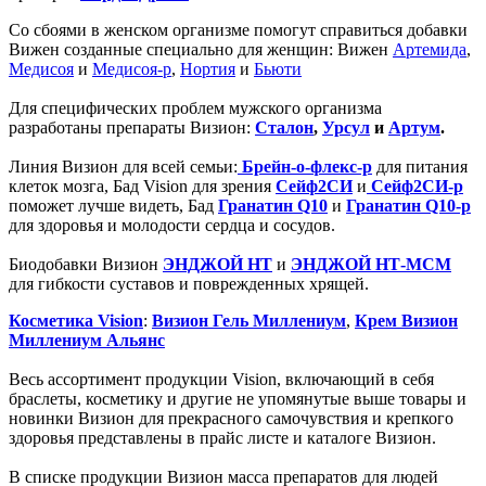
Со сбоями в женском организме помогут справиться добавки
Вижен созданные специально для женщин: Вижен
Артемида
,
Медисоя
и
Медисоя-р
,
Нортия
и
Бьюти
Для специфических проблем мужского организма
разработаны препараты Визион:
Сталон
,
Урсул
и
Артум
.
Линия Визион для всей семьи:
Брейн-о-флекс-р
для питания
клеток мозга, Бад Vision для зрения
Сейф2СИ
и
Сейф2СИ-р
поможет лучше видеть, Бад
Гранатин Q10
и
Гранатин Q10-р
для здоровья и молодости сердца и сосудов.
Биодобавки Визион
ЭНДЖОЙ НТ
и
ЭНДЖОЙ НТ-МСМ
для гибкости суставов и поврежденных хрящей.
Косметика Vision
:
Визион Гель Миллениум
,
Крем Визион
Миллениум Альянс
Весь ассортимент продукции Vision, включающий в себя
браслеты, косметику и другие не упомянутые выше товары и
новинки Визион для прекрасного самочувствия и крепкого
здоровья представлены в прайс листе и каталоге Визион.
В списке продукции Визион масса препаратов для людей