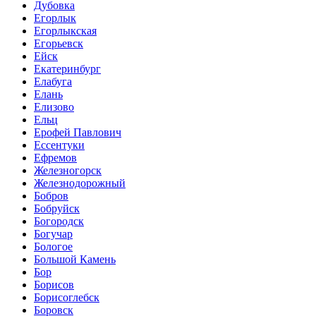
Дубовка
Егорлык
Егорлыкская
Егорьевск
Ейск
Екатеринбург
Елабуга
Елань
Елизово
Ельц
Ерофей Павлович
Ессентуки
Ефремов
Железногорск
Железнодорожный
Бобров
Бобруйск
Богородск
Богучар
Бологое
Большой Камень
Бор
Борисов
Борисоглебск
Боровск