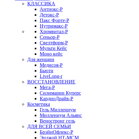
КЛАССИКА
Антиокс-Р
Детокс-Р
Пакс Форте-Р
Нутримакс-Р
Хромвитал-Р
Сеньор-Р
Свелтформ-Р
Мульти Кейс
Моно кейс
Для женщин
Медисоя-Р
Бьюти
LiveLong-r
ВОССТАНОВЛЕНИЕ
Мега-Р
Силимарин Куперс
КардиоДрайв-Р
Косметика
Гель Миллениум
Миллениум Альянс
Веностронг гель
ДЛЯ ВСЕЙ СЕМЬИ
БрэйнОфлекс-Р
Энджой НТ-МСМ