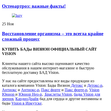
️Остеоартроз: важные факты!
25
Ноя
Восстановление организма – это всегда крайне
сложный процесс
КУПИТЬ БАДы ВИЗИОН ОФИЦИАЛЬНЫЙ САЙТ
VISION
Клиенты нашего сайта высоко оценивают качество
обслуживания в нашем интернет-магазине и быструю
бесплатную доставку БАД Vision.
У нас на сайте предоставлены все виды продукции из
каталога компании Vision: Бады Визион
Детокс
и
Детокс-р
,
Антиокс
и
Антиокс-р
,
Пакс форте
и
Пакс форте-р
,
Vision
Юниор
и
Юниор Нео-р
,
Браслеты Vision
,
бады Vision для
зрения
,
КардиоДрайв
бад для сердца и другие витамины и
бады
Vision в Иркутске
.