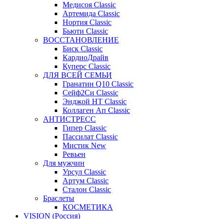
Медисоя Classic
Артемида Classic
Нортия Classic
Бьюти Classic
ВОССТАНОВЛЕНИЕ
Биск Classic
КардиоДрайв
Куперс Classic
ДЛЯ ВСЕЙ СЕМЬИ
Гранатин Q10 Classic
Сейф2Си Classic
Энджой НТ Classic
Коллаген Ап Classic
АНТИСТРЕСС
Гипер Classic
Пассилат Classic
Мистик New
Ревьен
Для мужчин
Урсул Classic
Артум Classic
Сталон Classic
Браслеты
КОСМЕТИКА
VISION (Россия)