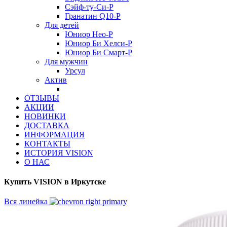
Сэйф-ту-Си-Р
Гранатин Q10-Р
Для детей
Юниор Нео-Р
Юниор Би Хелси-Р
Юниор Би Смарт-Р
Для мужчин
Урсул
Актив
ОТЗЫВЫ
АКЦИИ
НОВИНКИ
ДОСТАВКА
ИНФОРМАЦИЯ
КОНТАКТЫ
ИСТОРИЯ VISION
О НАС
Купить VISION в Иркутске
Вся линейка