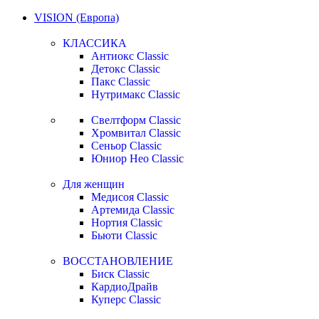
VISION (Европа)
КЛАССИКА
Антиокс Classic
Детокс Classic
Пакс Classic
Нутримакс Classic
Свелтформ Classic
Хромвитал Classic
Сеньор Classic
Юниор Нео Classic
Для женщин
Медисоя Classic
Артемида Classic
Нортия Classic
Бьюти Classic
ВОССТАНОВЛЕНИЕ
Биск Classic
КардиоДрайв
Куперс Classic