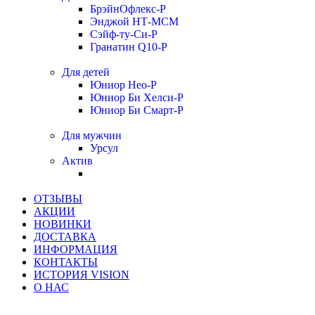
БрэйнОфлекс-Р
Энджой НТ-МСМ
Сэйф-ту-Си-Р
Гранатин Q10-Р
Для детей
Юниор Нео-Р
Юниор Би Хелси-Р
Юниор Би Смарт-Р
Для мужчин
Урсул
Актив
ОТЗЫВЫ
АКЦИИ
НОВИНКИ
ДОСТАВКА
ИНФОРМАЦИЯ
КОНТАКТЫ
ИСТОРИЯ VISION
О НАС