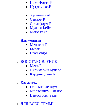
Пакс Форте-Р
Нутримакс-Р
Хромвитал-Р
Сеньор-Р
Свелтформ-Р
Мульти Кейс
Моно кейс
Для женщин
Медисоя-Р
Бьюти
LiveLong-r
ВОССТАНОВЛЕНИЕ
Мега-Р
Силимарин Куперс
КардиоДрайв-Р
Косметика
Гель Миллениум
Миллениум Альянс
Веностронг гель
ДЛЯ ВСЕЙ СЕМЬИ