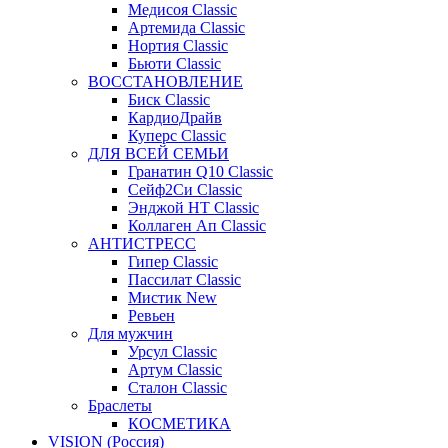
Медисоя Classic
Артемида Classic
Нортия Classic
Бьюти Classic
ВОССТАНОВЛЕНИЕ
Биск Classic
КардиоДрайв
Куперс Classic
ДЛЯ ВСЕЙ СЕМЬИ
Гранатин Q10 Classic
Сейф2Си Classic
Энджой НТ Classic
Коллаген Ап Classic
АНТИСТРЕСС
Гипер Classic
Пассилат Classic
Мистик New
Ревьен
Для мужчин
Урсул Classic
Артум Classic
Сталон Classic
Браслеты
КОСМЕТИКА
VISION (Россия)