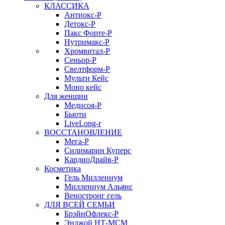
КЛАССИКА
Антиокс-Р
Детокс-Р
Пакс Форте-Р
Нутримакс-Р
Хромвитал-Р
Сеньор-Р
Свелтформ-Р
Мульти Кейс
Моно кейс
Для женщин
Медисоя-Р
Бьюти
LiveLong-r
ВОССТАНОВЛЕНИЕ
Мега-Р
Силимарин Куперс
КардиоДрайв-Р
Косметика
Гель Миллениум
Миллениум Альянс
Веностронг гель
ДЛЯ ВСЕЙ СЕМЬИ
БрэйнОфлекс-Р
Энджой НТ-МСМ