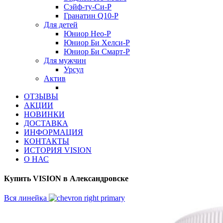
Сэйф-ту-Си-Р
Гранатин Q10-Р
Для детей
Юниор Нео-Р
Юниор Би Хелси-Р
Юниор Би Смарт-Р
Для мужчин
Урсул
Актив
ОТЗЫВЫ
АКЦИИ
НОВИНКИ
ДОСТАВКА
ИНФОРМАЦИЯ
КОНТАКТЫ
ИСТОРИЯ VISION
О НАС
Купить VISION в Александровске
Вся линейка