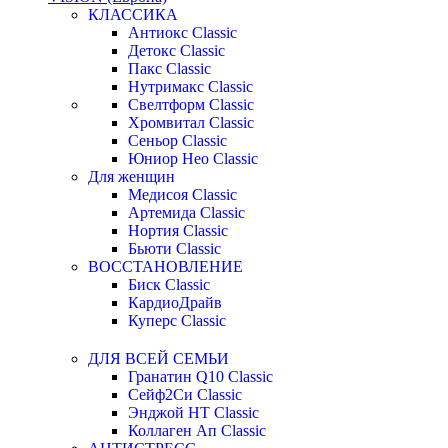
КЛАССИКА
Антиокс Classic
Детокс Classic
Пакс Classic
Нутримакс Classic
Свелтформ Classic
Хромвитал Classic
Сеньор Classic
Юниор Нео Classic
Для женщин
Медисоя Classic
Артемида Classic
Нортия Classic
Бьюти Classic
ВОССТАНОВЛЕНИЕ
Биск Classic
КардиоДрайв
Куперс Classic
ДЛЯ ВСЕЙ СЕМЬИ
Гранатин Q10 Classic
Сейф2Си Classic
Энджой НТ Classic
Коллаген Ап Classic