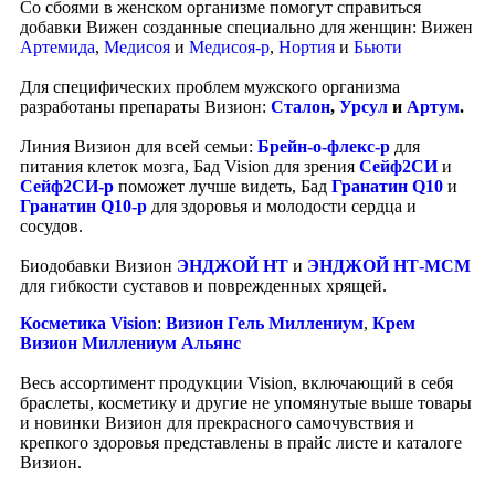
Со сбоями в женском организме помогут справиться
добавки Вижен созданные специально для женщин: Вижен
Артемида
,
Медисоя
и
Медисоя-р
,
Нортия
и
Бьюти
Для специфических проблем мужского организма
разработаны препараты Визион:
Сталон
,
Урсул
и
Артум
.
Линия Визион для всей семьи:
Брейн-о-флекс-р
для
питания клеток мозга, Бад Vision для зрения
Сейф2СИ
и
Сейф2СИ-р
поможет лучше видеть, Бад
Гранатин Q10
и
Гранатин Q10-р
для здоровья и молодости сердца и
сосудов.
Биодобавки Визион
ЭНДЖОЙ НТ
и
ЭНДЖОЙ НТ-МСМ
для гибкости суставов и поврежденных хрящей.
Косметика Vision
:
Визион Гель Миллениум
,
Крем
Визион Миллениум Альянс
Весь ассортимент продукции Vision, включающий в себя
браслеты, косметику и другие не упомянутые выше товары
и новинки Визион для прекрасного самочувствия и
крепкого здоровья представлены в прайс листе и каталоге
Визион.