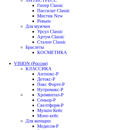
АНТИСТРЕСС
Гипер Classic
Пассилат Classic
Мистик New
Ревьен
Для мужчин
Урсул Classic
Артум Classic
Сталон Classic
Браслеты
КОСМЕТИКА
VISION (Россия)
КЛАССИКА
Антиокс-Р
Детокс-Р
Пакс Форте-Р
Нутримакс-Р
Хромвитал-Р
Сеньор-Р
Свелтформ-Р
Мульти Кейс
Моно кейс
Для женщин
Медисоя-Р