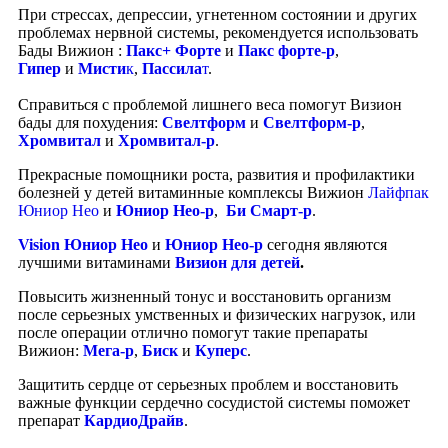
При стрессах, депрессии, угнетенном состоянии и других
проблемах нервной системы, рекомендуется использовать
Бады Вижион :
Пакс+ Форте
и
Пакс форте-р
,
Гипер
и
Мисти
к
,
Пассила
т
.
Справиться с проблемой лишнего веса помогут Визион
бады для похудения:
Свелтформ
и
Свелтформ-р
,
Хромвитал
и
Хромвитал-р
.
Прекрасные помощники роста, развития и профилактики
болезней у детей витаминные комплексы Вижион
Лайфпак
Юниор Нео
и
Юниор Нео-р
,
Би Смарт-р
.
Vision Юниор Нео
и
Юниор Нео-р
сегодня являются
лучшими витаминами
Визион для детей
.
Повысить жизненный тонус и восстановить организм
после серьезных умственных и физических нагрузок, или
после операции отлично помогут такие препараты
Вижион:
Мега-р
,
Биск
и
Куперс
.
Защитить сердце от серьезных проблем и восстановить
важные функции сердечно сосудистой системы поможет
препарат
КардиоДрайв
.