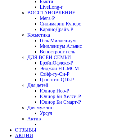
Бьюти
LiveLong-r
ВОССТАНОВЛЕНИЕ
Мега-Р
Силимарин Куперс
КардиоДрайв-Р
Косметика
Гель Миллениум
Миллениум Альянс
Веностронг гель
ДЛЯ ВСЕЙ СЕМЬИ
БрэйнОфлекс-Р
Энджой НТ-МСМ
Сэйф-ту-Си-Р
Гранатин Q10-Р
Для детей
Юниор Нео-Р
Юниор Би Хелси-Р
Юниор Би Смарт-Р
Для мужчин
Урсул
Актив
ОТЗЫВЫ
АКЦИИ