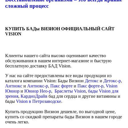
сложный процесс
КУПИТЬ БАДы ВИЗИОН ОФИЦИАЛЬНЫЙ САЙТ
VISION
Клиенты нашего сайта высоко оценивают качество
обслуживания в нашем интернет-магазине и быструю
бесплатную доставку БАД Vision.
У нас на сайте предоставлены все виды продукции из
каталога компании Vision: Бады Визион
Детокс
и
Детокс-р
,
Антиокс
и
Антиокс-р
,
Пакс форте
и
Пакс форте-р
,
Vision
Юниор
и
Юниор Нео-р
,
Браслеты Vision
,
бады Vision для
зрения
,
КардиоДрайв
бад для сердца и другие витамины и
бады
Vision в Петрозаводске
.
Купить продукцию Визион дешевле, по выгодной цене,
купить со скидкой препараты бады Визион в нашем городе
очень легко.