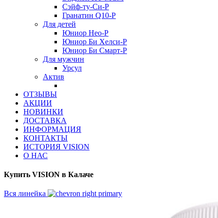
Сэйф-ту-Си-Р
Гранатин Q10-Р
Для детей
Юниор Нео-Р
Юниор Би Хелси-Р
Юниор Би Смарт-Р
Для мужчин
Урсул
Актив
ОТЗЫВЫ
АКЦИИ
НОВИНКИ
ДОСТАВКА
ИНФОРМАЦИЯ
КОНТАКТЫ
ИСТОРИЯ VISION
О НАС
Купить VISION в Калаче
Вся линейка