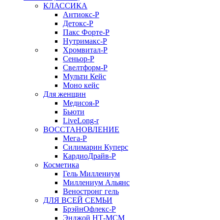
КЛАССИКА
Антиокс-Р
Детокс-Р
Пакс Форте-Р
Нутримакс-Р
Хромвитал-Р
Сеньор-Р
Свелтформ-Р
Мульти Кейс
Моно кейс
Для женщин
Медисоя-Р
Бьюти
LiveLong-r
ВОССТАНОВЛЕНИЕ
Мега-Р
Силимарин Куперс
КардиоДрайв-Р
Косметика
Гель Миллениум
Миллениум Альянс
Веностронг гель
ДЛЯ ВСЕЙ СЕМЬИ
БрэйнОфлекс-Р
Энджой НТ-МСМ