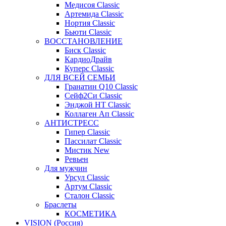
Медисоя Classic
Артемида Classic
Нортия Classic
Бьюти Classic
ВОССТАНОВЛЕНИЕ
Биск Classic
КардиоДрайв
Куперс Classic
ДЛЯ ВСЕЙ СЕМЬИ
Гранатин Q10 Classic
Сейф2Си Classic
Энджой НТ Classic
Коллаген Ап Classic
АНТИСТРЕСС
Гипер Classic
Пассилат Classic
Мистик New
Ревьен
Для мужчин
Урсул Classic
Артум Classic
Сталон Classic
Браслеты
КОСМЕТИКА
VISION (Россия)