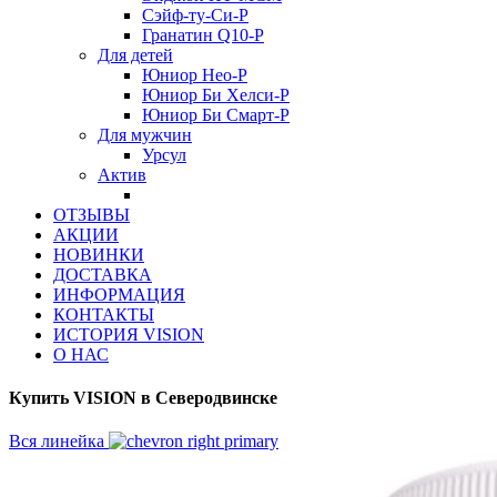
Сэйф-ту-Си-Р
Гранатин Q10-Р
Для детей
Юниор Нео-Р
Юниор Би Хелси-Р
Юниор Би Смарт-Р
Для мужчин
Урсул
Актив
ОТЗЫВЫ
АКЦИИ
НОВИНКИ
ДОСТАВКА
ИНФОРМАЦИЯ
КОНТАКТЫ
ИСТОРИЯ VISION
О НАС
Купить VISION в Северодвинске
Вся линейка