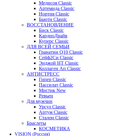
Медисоя Classic
Артемида Classic
Нортия Classic
Бьюти Classic
ВОССТАНОВЛЕНИЕ
Биск Classic
КардиоДрайв
Куперс Classic
ДЛЯ ВСЕЙ СЕМЬИ
Гранатин Q10 Classic
Сейф2Си Classic
Энджой НТ Classic
Коллаген Ап Classic
АНТИСТРЕСС
Гипер Classic
Пассилат Classic
Мистик New
Ревьен
Для мужчин
Урсул Classic
Артум Classic
Сталон Classic
Браслеты
КОСМЕТИКА
VISION (Россия)