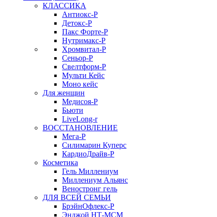
КЛАССИКА
Антиокс-Р
Детокс-Р
Пакс Форте-Р
Нутримакс-Р
Хромвитал-Р
Сеньор-Р
Свелтформ-Р
Мульти Кейс
Моно кейс
Для женщин
Медисоя-Р
Бьюти
LiveLong-r
ВОССТАНОВЛЕНИЕ
Мега-Р
Силимарин Куперс
КардиоДрайв-Р
Косметика
Гель Миллениум
Миллениум Альянс
Веностронг гель
ДЛЯ ВСЕЙ СЕМЬИ
БрэйнОфлекс-Р
Энджой НТ-МСМ