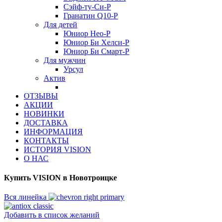
Сэйф-ту-Си-Р
Гранатин Q10-Р
Для детей
Юниор Нео-Р
Юниор Би Хелси-Р
Юниор Би Смарт-Р
Для мужчин
Урсул
Актив
ОТЗЫВЫ
АКЦИИ
НОВИНКИ
ДОСТАВКА
ИНФОРМАЦИЯ
КОНТАКТЫ
ИСТОРИЯ VISION
О НАС
Купить VISION в Новотроицке
Вся линейка
Добавить в список желаний