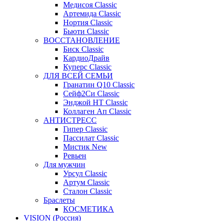
Медисоя Classic
Артемида Classic
Нортия Classic
Бьюти Classic
ВОССТАНОВЛЕНИЕ
Биск Classic
КардиоДрайв
Куперс Classic
ДЛЯ ВСЕЙ СЕМЬИ
Гранатин Q10 Classic
Сейф2Си Classic
Энджой НТ Classic
Коллаген Ап Classic
АНТИСТРЕСС
Гипер Classic
Пассилат Classic
Мистик New
Ревьен
Для мужчин
Урсул Classic
Артум Classic
Сталон Classic
Браслеты
КОСМЕТИКА
VISION (Россия)