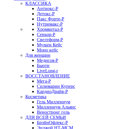
КЛАССИКА
Антиокс-Р
Детокс-Р
Пакс Форте-Р
Нутримакс-Р
Хромвитал-Р
Сеньор-Р
Свелтформ-Р
Мульти Кейс
Моно кейс
Для женщин
Медисоя-Р
Бьюти
LiveLong-r
ВОССТАНОВЛЕНИЕ
Мега-Р
Силимарин Куперс
КардиоДрайв-Р
Косметика
Гель Миллениум
Миллениум Альянс
Веностронг гель
ДЛЯ ВСЕЙ СЕМЬИ
БрэйнОфлекс-Р
Энджой НТ-МСМ