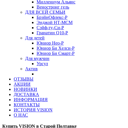
Миллениум Альянс
Веностронг гель
ДЛЯ ВСЕЙ СЕМЬИ
БрэйнОфлекс-Р
Энджой НТ-МСМ
Сэйф-ту-Си-Р
Гранатин Q10-Р
Для детей
Юниор Нео-Р
Юниор Би Хелси-Р
Юниор Би Смарт-Р
Для мужчин
Урсул
Актив
ОТЗЫВЫ
АКЦИИ
НОВИНКИ
ДОСТАВКА
ИНФОРМАЦИЯ
КОНТАКТЫ
ИСТОРИЯ VISION
О НАС
Купить VISION в Старой Полтавке