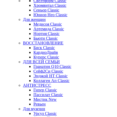
Свелтформ Classic
Хромвитал Classic
Сеньор Classic
Юниор Нео Classic
Для женщин
Медисоя Classic
Артемида Classic
Нортия Classic
Бьюти Classic
ВОССТАНОВЛЕНИЕ
Биск Classic
КардиоДрайв
Куперс Classic
ДЛЯ ВСЕЙ СЕМЬИ
Гранатин Q10 Classic
Сейф2Си Classic
Энджой НТ Classic
Коллаген Ап Classic
АНТИСТРЕСС
Гипер Classic
Пассилат Classic
Мистик New
Ревьен
Для мужчин
Урсул Classic