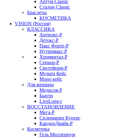
Артум Classic
Сталон Classic
Браслеты
КОСМЕТИКА
VISION (Россия)
КЛАССИКА
Антиокс-Р
Детокс-Р
Пакс Форте-Р
Нутримакс-Р
Хромвитал-Р
Сеньор-Р
Свелтформ-Р
Мульти Кейс
Моно кейс
Для женщин
Медисоя-Р
Бьюти
LiveLong-r
ВОССТАНОВЛЕНИЕ
Мега-Р
Силимарин Куперс
КардиоДрайв-Р
Косметика
Гель Миллениум