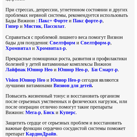
При стрессах, депрессии, угнетенном состоянии и других
проблемах нервной системы, рекомендуется использовать
Бады Вижион :
Пакс+ Форте
и
Пакс форте-р
,
Гипер
и
Мисти
к
,
Пассила
т
.
Справиться с проблемой лишнего веса помогут Визион
бады для похудения:
Свелтформ
и
Свелтформ-р
,
Хромвитал
и
Хромвитал-р
.
Прекрасные помощники роста, развития и профилактики
болезней у детей витаминные комплексы Вижион
Лайфпак Юниор Нео
и
Юниор Нео-р
,
Би Смарт-р
.
Vision Юниор Нео
и
Юниор Нео-р
сегодня являются
лучшими витаминами
Визион для детей
.
Повысить жизненный тонус и восстановить организм
после серьезных умственных и физических нагрузок, или
после операции отлично помогут такие препараты
Вижион:
Мега-р
,
Биск
и
Куперс
.
Защитить сердце от серьезных проблем и восстановить
важные функции сердечно сосудистой системы поможет
препарат
КардиоДрайв
.