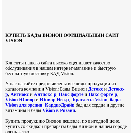
КУПИТЬ БАДы ВИЗИОН ОФИЦИАЛЬНЫЙ САЙТ
VISION
Клиенты нашего сайта высоко оценивают качество
обслуживания в нашем интернет-магазине и быструю
бесплатную доставку БАД Vision.
У нас на сайте предоставлены все виды продукции из
каталога компании Vision: Бады Визион
Детокс
и
Детокс-
р
,
Антиокс
и
Антиокс-р
,
Пакс форте
и
Пакс форте-р
,
Vision Юниор
и
Юниор Нео-р
,
Браслеты Vision
,
бады
Vision для зрения
,
КардиоДрайв
бад для сердца и другие
витамины и бады
Vision в Рязани
.
Купить продукцию Визион дешевле, по выгодной цене,
купить со скидкой препараты бады Визион в нашем городе
очень легко.