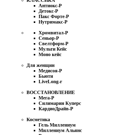
КЛАССИКА
Антиокс-Р
Детокс-Р
Пакс Форте-Р
Нутримакс-Р
Хромвитал-Р
Сеньор-Р
Свелтформ-Р
Мульти Кейс
Моно кейс
Для женщин
Медисоя-Р
Бьюти
LiveLong-r
ВОССТАНОВЛЕНИЕ
Мега-Р
Силимарин Куперс
КардиоДрайв-Р
Косметика
Гель Миллениум
Миллениум Альянс