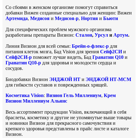
Со сбоями в женском организме помогут справиться
добавки Вижен созданные специально для женщин: Вижен
Артемида
,
Медисоя
и
Медисоя-р
,
Нортия
и
Бьюти
Для специфических проблем мужского организма
разработаны препараты Визион:
Сталон
,
Урсул
и
Артум
.
Линия Визион для всей семьи:
Брейн-о-флекс-р
для
питания клеток мозга, Бад Vision для зрения
Сейф2СИ
и
Сейф2СИ-р
поможет лучше видеть, Бад
Гранатин Q10
и
Гранатин Q10-р
для здоровья и молодости сердца и
сосудов.
Биодобавки Визион
ЭНДЖОЙ НТ
и
ЭНДЖОЙ НТ-МСМ
для гибкости суставов и поврежденных хрящей.
Косметика Vision
:
Визион Гель Миллениум
,
Крем
Визион Миллениум Альянс
Весь ассортимент продукции Vision, включающий в себя
браслеты, косметику и другие не упомянутые выше товары
и новинки Визион для прекрасного самочувствия и
крепкого здоровья представлены в прайс листе и каталоге
Визион.