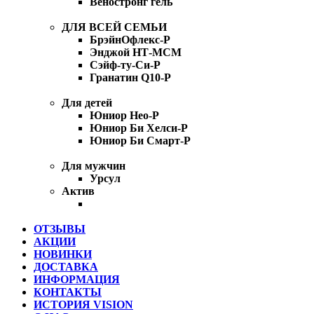
Веностронг гель
ДЛЯ ВСЕЙ СЕМЬИ
БрэйнОфлекс-Р
Энджой НТ-МСМ
Сэйф-ту-Си-Р
Гранатин Q10-Р
Для детей
Юниор Нео-Р
Юниор Би Хелси-Р
Юниор Би Смарт-Р
Для мужчин
Урсул
Актив
ОТЗЫВЫ
АКЦИИ
НОВИНКИ
ДОСТАВКА
ИНФОРМАЦИЯ
КОНТАКТЫ
ИСТОРИЯ VISION