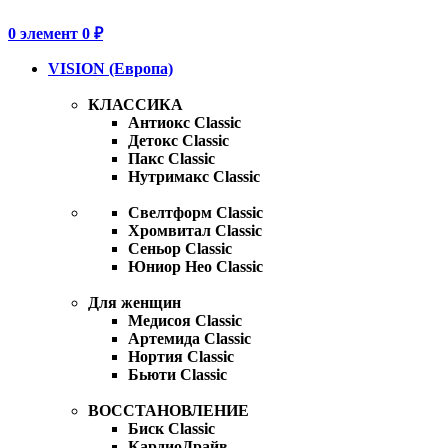
0
элемент
0
₽
VISION (Европа)
КЛАССИКА
Антиокс Classic
Детокс Classic
Пакс Classic
Нутримакс Classic
Свелтформ Classic
Хромвитал Classic
Сеньор Classic
Юниор Нео Classic
Для женщин
Медисоя Classic
Артемида Classic
Нортия Classic
Бьюти Classic
ВОССТАНОВЛЕНИЕ
Биск Classic
КардиоДрайв