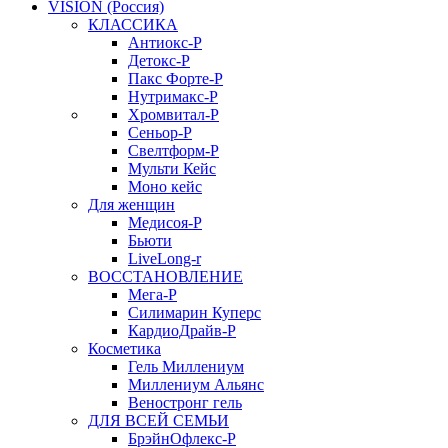
VISION (Россия)
КЛАССИКА
Антиокс-Р
Детокс-Р
Пакс Форте-Р
Нутримакс-Р
Хромвитал-Р
Сеньор-Р
Свелтформ-Р
Мульти Кейс
Моно кейс
Для женщин
Медисоя-Р
Бьюти
LiveLong-r
ВОССТАНОВЛЕНИЕ
Мега-Р
Силимарин Куперс
КардиоДрайв-Р
Косметика
Гель Миллениум
Миллениум Альянс
Веностронг гель
ДЛЯ ВСЕЙ СЕМЬИ
БрэйнОфлекс-Р