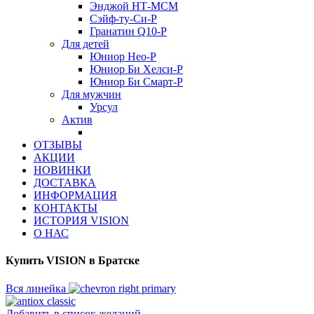
Энджой НТ-МСМ
Сэйф-ту-Си-Р
Гранатин Q10-Р
Для детей
Юниор Нео-Р
Юниор Би Хелси-Р
Юниор Би Смарт-Р
Для мужчин
Урсул
Актив
ОТЗЫВЫ
АКЦИИ
НОВИНКИ
ДОСТАВКА
ИНФОРМАЦИЯ
КОНТАКТЫ
ИСТОРИЯ VISION
О НАС
Купить VISION в Братске
Вся линейка
Добавить в список желаний