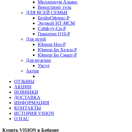
Миллениум Альянс
Веностронг гель
ДЛЯ ВСЕЙ СЕМЬИ
БрэйнОфлекс-Р
Энджой НТ-МСМ
Сэйф-ту-Си-Р
Гранатин Q10-Р
Для детей
Юниор Нео-Р
Юниор Би Хелси-Р
Юниор Би Смарт-Р
Для мужчин
Урсул
Актив
ОТЗЫВЫ
АКЦИИ
НОВИНКИ
ДОСТАВКА
ИНФОРМАЦИЯ
КОНТАКТЫ
ИСТОРИЯ VISION
О НАС
Купить VISION в Боброве