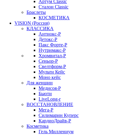
Артум Classic
Сталон Classic
Браслеты
КОСМЕТИКА
VISION (Россия)
КЛАССИКА
Антиокс-Р
Детокс-Р
Пакс Форте-Р
Нутримакс-Р
Хромвитал-Р
Сеньор-Р
Свелтформ-Р
Мульти Кейс
Моно кейс
Для женщин
Медисоя-Р
Бьюти
LiveLong-r
ВОССТАНОВЛЕНИЕ
Мега-Р
Силимарин Куперс
КардиоДрайв-Р
Косметика
Гель Миллениум