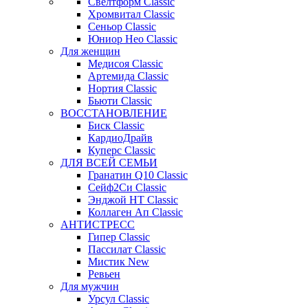
Свелтформ Classic
Хромвитал Classic
Сеньор Classic
Юниор Нео Classic
Для женщин
Медисоя Classic
Артемида Classic
Нортия Classic
Бьюти Classic
ВОССТАНОВЛЕНИЕ
Биск Classic
КардиоДрайв
Куперс Classic
ДЛЯ ВСЕЙ СЕМЬИ
Гранатин Q10 Classic
Сейф2Си Classic
Энджой НТ Classic
Коллаген Ап Classic
АНТИСТРЕСС
Гипер Classic
Пассилат Classic
Мистик New
Ревьен
Для мужчин
Урсул Classic