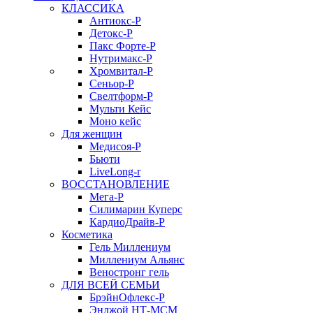
КЛАССИКА
Антиокс-Р
Детокс-Р
Пакс Форте-Р
Нутримакс-Р
Хромвитал-Р
Сеньор-Р
Свелтформ-Р
Мульти Кейс
Моно кейс
Для женщин
Медисоя-Р
Бьюти
LiveLong-r
ВОССТАНОВЛЕНИЕ
Мега-Р
Силимарин Куперс
КардиоДрайв-Р
Косметика
Гель Миллениум
Миллениум Альянс
Веностронг гель
ДЛЯ ВСЕЙ СЕМЬИ
БрэйнОфлекс-Р
Энджой НТ-МСМ