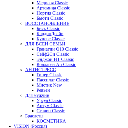
Медисоя Classic
Артемида Classic
Нортия Classic
Бьюти Classic
ВОССТАНОВЛЕНИЕ
Биск Classic
КардиоДрайв
Куперс Classic
ДЛЯ ВСЕЙ СЕМЬИ
Гранатин Q10 Classic
Сейф2Си Classic
Энджой НТ Classic
Коллаген Ап Classic
АНТИСТРЕСС
Гипер Classic
Пассилат Classic
Мистик New
Ревьен
Для мужчин
Урсул Classic
Артум Classic
Сталон Classic
Браслеты
КОСМЕТИКА
VISION (Россия)