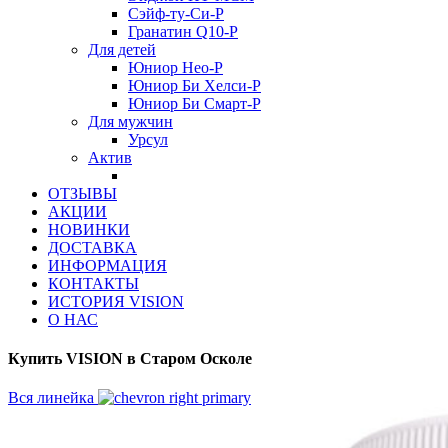
Сэйф-ту-Си-Р
Гранатин Q10-Р
Для детей
Юниор Нео-Р
Юниор Би Хелси-Р
Юниор Би Смарт-Р
Для мужчин
Урсул
Актив
ОТЗЫВЫ
АКЦИИ
НОВИНКИ
ДОСТАВКА
ИНФОРМАЦИЯ
КОНТАКТЫ
ИСТОРИЯ VISION
О НАС
Купить VISION в Старом Осколе
Вся линейка