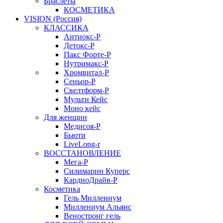
Браслеты
КОСМЕТИКА
VISION (Россия)
КЛАССИКА
Антиокс-Р
Детокс-Р
Пакс Форте-Р
Нутримакс-Р
Хромвитал-Р
Сеньор-Р
Свелтформ-Р
Мульти Кейс
Моно кейс
Для женщин
Медисоя-Р
Бьюти
LiveLong-r
ВОССТАНОВЛЕНИЕ
Мега-Р
Силимарин Куперс
КардиоДрайв-Р
Косметика
Гель Миллениум
Миллениум Альянс
Веностронг гель