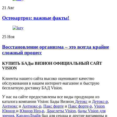
21
Авг
️Остеоартроз: важные факты!
25
Ноя
Восстановление организма – это всегда крайне
сложный процесс
КУПИТЬ БАДы ВИЗИОН ОФИЦИАЛЬНЫЙ САЙТ
VISION
Клиенты нашего сайта высоко оценивают качество
обслуживания в нашем интернет-магазине и быструю
бесплатную доставку БАД Vision.
У нас на сайте предоставлены все виды продукции из
каталога компании Vision: Бады Визион
Детокс
и
Детокс-р
,
Антиокс
и
Антиокс-р
,
Пакс форте
и
Пакс форте-р
,
Vision
Юниор
и
Юниор Нео-р
,
Браслеты Vision
,
бады Vision для
зрения
,
КардиоДрайв
бад для сердца и другие витамины и