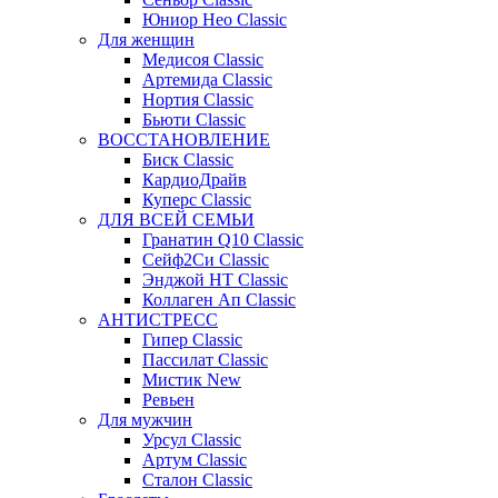
Юниор Нео Classic
Для женщин
Медисоя Classic
Артемида Classic
Нортия Classic
Бьюти Classic
ВОССТАНОВЛЕНИЕ
Биск Classic
КардиоДрайв
Куперс Classic
ДЛЯ ВСЕЙ СЕМЬИ
Гранатин Q10 Classic
Сейф2Си Classic
Энджой НТ Classic
Коллаген Ап Classic
АНТИСТРЕСС
Гипер Classic
Пассилат Classic
Мистик New
Ревьен
Для мужчин
Урсул Classic
Артум Classic
Сталон Classic