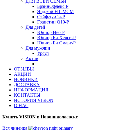
ДЛЯ ВСЕЙ СЕМЬИ
БрэйнОфлекс-Р
Энджой НТ-МСМ
Сэйф-ту-Си-Р
Гранатин Q10-Р
Для детей
Юниор Нео-Р
Юниор Би Хелси-Р
Юниор Би Смарт-Р
Для мужчин
Урсул
Актив
ОТЗЫВЫ
АКЦИИ
НОВИНКИ
ДОСТАВКА
ИНФОРМАЦИЯ
КОНТАКТЫ
ИСТОРИЯ VISION
О НАС
Купить VISION в Новониколаевске
Вся линейка