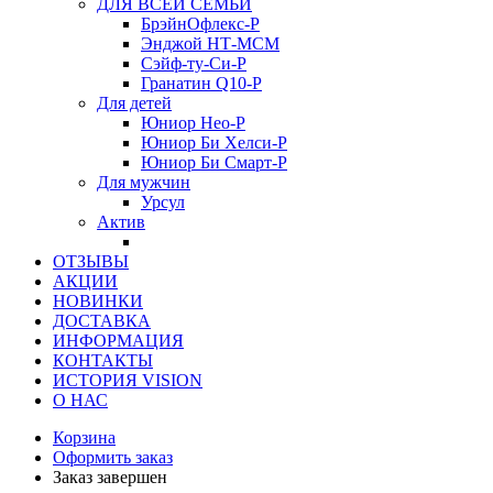
ДЛЯ ВСЕЙ СЕМЬИ
БрэйнОфлекс-Р
Энджой НТ-МСМ
Сэйф-ту-Си-Р
Гранатин Q10-Р
Для детей
Юниор Нео-Р
Юниор Би Хелси-Р
Юниор Би Смарт-Р
Для мужчин
Урсул
Актив
ОТЗЫВЫ
АКЦИИ
НОВИНКИ
ДОСТАВКА
ИНФОРМАЦИЯ
КОНТАКТЫ
ИСТОРИЯ VISION
О НАС
Корзина
Оформить заказ
Заказ завершен