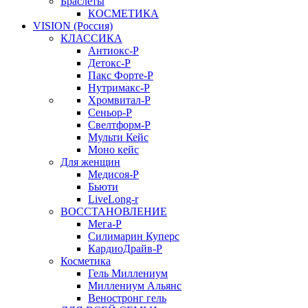
Браслеты
КОСМЕТИКА
VISION (Россия)
КЛАССИКА
Антиокс-Р
Детокс-Р
Пакс Форте-Р
Нутримакс-Р
Хромвитал-Р
Сеньор-Р
Свелтформ-Р
Мульти Кейс
Моно кейс
Для женщин
Медисоя-Р
Бьюти
LiveLong-r
ВОССТАНОВЛЕНИЕ
Мега-Р
Силимарин Куперс
КардиоДрайв-Р
Косметика
Гель Миллениум
Миллениум Альянс
Веностронг гель