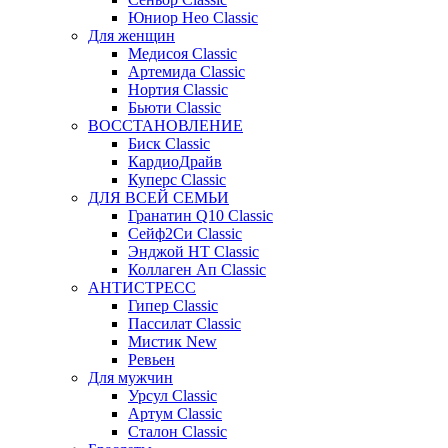
Юниор Нео Classic
Для женщин
Медисоя Classic
Артемида Classic
Нортия Classic
Бьюти Classic
ВОССТАНОВЛЕНИЕ
Биск Classic
КардиоДрайв
Куперс Classic
ДЛЯ ВСЕЙ СЕМЬИ
Гранатин Q10 Classic
Сейф2Си Classic
Энджой НТ Classic
Коллаген Ап Classic
АНТИСТРЕСС
Гипер Classic
Пассилат Classic
Мистик New
Ревьен
Для мужчин
Урсул Classic
Артум Classic
Сталон Classic