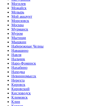
Могилев
Можайск
Мозырь
Мой аккаунт
Морозовск
Москва
Мурманск
Муром
Мытищи
Мышкин
Набережные Челны
Навашино
Навля
Нальчик
Наро-Фоминск
Нахабино
Находка
Невинномысск
Нерехта
Кировск
Кировский
Кисловодск
Климовск
Клин
Ковров