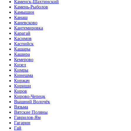
Каменск-Шахтинский
Камень-Рыболов
Камышин
Канаш
Каневсково
Кантемировка
Карагай
Касимов
Каспийск
Кашары
Кашира
Кемерово
Кизел
Кимры
Кинешма
Киржач
Кириши
Киров
Кирово-Чепецк
Вышний Волочёк
Вязьма
Вятские Поляны
Гаврилов-Ям
Гагарин
Гай