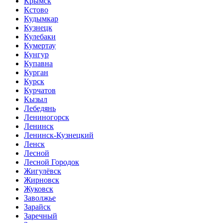
Крымск
Кстово
Кудымкар
Кузнецк
Кулебаки
Кумертау
Кунгур
Купавна
Курган
Курск
Курчатов
Кызыл
Лебедянь
Лениногорск
Ленинск
Ленинск-Кузнецкий
Ленск
Лесной
Лесной Городок
Жигулёвск
Жирновск
Жуковск
Заволжье
Зарайск
Заречный