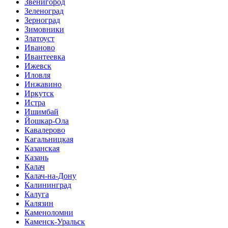
Звенигород
Зеленоград
Зерноград
Зимовники
Златоуст
Иваново
Ивантеевка
Ижевск
Иловля
Инжавино
Иркутск
Истра
Ишимбай
Йошкар-Ола
Кавалерово
Кагальницкая
Казанская
Казань
Калач
Калач-на-Дону
Калининград
Калуга
Калязин
Каменоломни
Каменск-Уральск