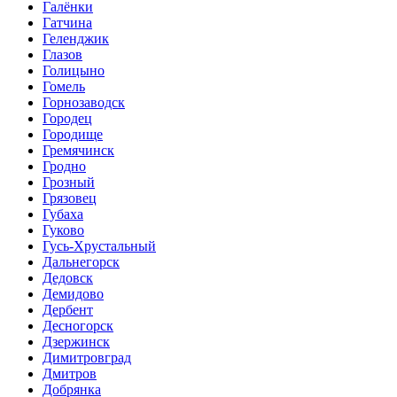
Галёнки
Гатчина
Геленджик
Глазов
Голицыно
Гомель
Горнозаводск
Городец
Городище
Гремячинск
Гродно
Грозный
Грязовец
Губаха
Гуково
Гусь-Хрустальный
Дальнегорск
Дедовск
Демидово
Дербент
Десногорск
Дзержинск
Димитровград
Дмитров
Добрянка