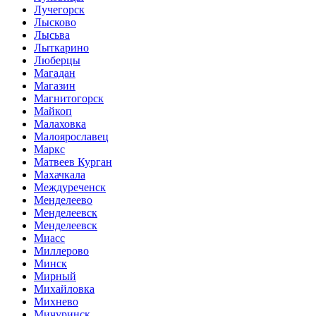
Лучегорск
Лысково
Лысьва
Лыткарино
Люберцы
Магадан
Магазин
Магнитогорск
Майкоп
Малаховка
Малоярославец
Маркс
Матвеев Курган
Махачкала
Междуреченск
Менделеево
Менделеевск
Менделеевск
Миасс
Миллерово
Минск
Мирный
Михайловка
Михнево
Мичуринск