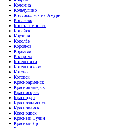
Коломна
Кольчугино
Комсомольск-на-Амуре
Конаково
Константиновск
Копейск
Корзина
Королёв
Корсаков
Коряжма
Кострома
Котельники
Котельниково
Котово
Котовск
Красноармейск
Красновишерск
Красногорск
Краснодар
Краснознаменск
Краснокамск
Красноярск
Красный Сулин
Красный Яр