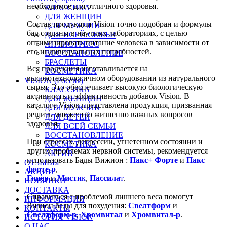
необходимое для отличного здоровья.
КЛАССИКА
ДЛЯ ЖЕНЩИН
Состав продукции Vision точно подобран и формулы
ДЛЯ МУЖЧИН
бад созданы в научных лабораториях, с целью
ДЛЯ ВСЕЙ СЕМЬИ
оптимизировать питание человека в зависимости от
АНТИСТРЕСС
его индивидуальных потребностей.
ВОССТАНОВЛЕНИЕ
БРАСЛЕТЫ
Вся продукция изготавливается на
КОСМЕТИКА
высокотехнологичном оборудовании из натурального
VISION (Россия)
сырья. Это обеспечивает высокую биологическую
КЛАССИКА
активность и эффективность добавок Vision. В
ДЛЯ ЖЕНЩИН
каталоге Vision представлена продукция, призванная
ДЛЯ МУЖЧИН
решить множество жизненно важных вопросов
ДЛЯ ДЕТЕЙ
здоровья.
ДЛЯ ВСЕЙ СЕМЬИ
ВОССТАНОВЛЕНИЕ
При стрессах, депрессии, угнетенном состоянии и
КОСМЕТИКА
других проблемах нервной системы, рекомендуется
АКТИВ
использовать Бады Вижион :
Пакс+ Форте
и
Пакс
ОТЗЫВЫ
форте-р
,
АКЦИИ
Гипер
и
Мисти
к
,
Пассила
т
.
НОВИНКИ
ДОСТАВКА
Справиться с проблемой лишнего веса помогут
ИНФОРМАЦИЯ
Визион бады для похудения:
Свелтформ
и
КОНТАКТЫ
Свелтформ-р
,
Хромвитал
и
Хромвитал-р
.
ИСТОРИЯ VISION
О НАС