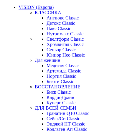
VISION (Европа)
КЛАССИКА
Антиокс Classic
Детокс Classic
Пакс Classic
Нутримакс Classic
Свелтформ Classic
Хромвитал Classic
Сеньор Classic
Юниор Нео Classic
Для женщин
Медисоя Classic
Артемида Classic
Нортия Classic
Бьюти Classic
ВОССТАНОВЛЕНИЕ
Биск Classic
КардиоДрайв
Куперс Classic
ДЛЯ ВСЕЙ СЕМЬИ
Гранатин Q10 Classic
Сейф2Си Classic
Энджой НТ Classic
Коллаген Ап Classic