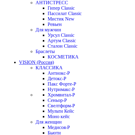
АНТИСТРЕСС
Гипер Classic
Пассилат Classic
Мистик New
Ревьен
Для мужчин
Урсул Classic
Артум Classic
Сталон Classic
Браслеты
КОСМЕТИКА
VISION (Россия)
КЛАССИКА
Антиокс-Р
Детокс-Р
Пакс Форте-Р
Нутримакс-Р
Хромвитал-Р
Сеньор-Р
Свелтформ-Р
Мульти Кейс
Моно кейс
Для женщин
Медисоя-Р
Бьюти