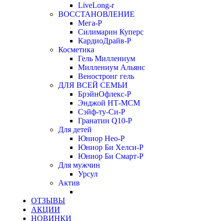
LiveLong-r
ВОССТАНОВЛЕНИЕ
Мега-Р
Силимарин Куперс
КардиоДрайв-Р
Косметика
Гель Миллениум
Миллениум Альянс
Веностронг гель
ДЛЯ ВСЕЙ СЕМЬИ
БрэйнОфлекс-Р
Энджой НТ-МСМ
Сэйф-ту-Си-Р
Гранатин Q10-Р
Для детей
Юниор Нео-Р
Юниор Би Хелси-Р
Юниор Би Смарт-Р
Для мужчин
Урсул
Актив
ОТЗЫВЫ
АКЦИИ
НОВИНКИ