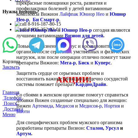
Прекрасные помощники роста, развития и
профилактики болезней у детей витаминные
Нужна помощь?
комплексы Вижион
Лайфпак Юниор Нео
и
Юниор
Нео-р
,
Би Смарт-р
.
8-916-187-80-15
8-925-352-02-01
Vision Юниор Нео
и
Юниор Нео-р
сегодня являются
лучшими витаминами
Визион для детей
.
Повысить жизненный тонус и восстановить
организм после серьезных умственных и физических
нагрузок, или после операции отлично помогут такие
Корзина
препараты Вижион:
Мега-р
,
Биск
и
Куперс
.
Закрыть
Защитить сердце от серьезных проблем и
АКЦИИ!
восстановить важные функции сердечно сосудистой
системы поможет препарат
КардиоДрайв
.
Главная
Со сбоями в женском организме помогут справиться
Телефон
добавки Вижен созданные специально для женщин:
Поиск
Вижен
Артемида
,
Медисоя
и
Медисоя-р
,
Нортия
и
Доставка
Бьюти
Меню
Для специфических проблем мужского организма
разработаны препараты Визион:
Сталон
,
Урсул
и
Артум
.