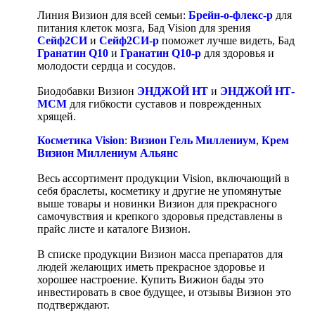
Линия Визион для всей семьи:
Брейн-о-флекс-р
для
питания клеток мозга, Бад Vision для зрения
Сейф2СИ
и
Сейф2СИ-р
поможет лучше видеть, Бад
Гранатин Q10
и
Гранатин Q10-р
для здоровья и
молодости сердца и сосудов.
Биодобавки Визион
ЭНДЖОЙ НТ
и
ЭНДЖОЙ НТ-
МСМ
для гибкости суставов и поврежденных
хрящей.
Косметика Vision
:
Визион Гель Миллениум
,
Крем
Визион Миллениум Альянс
Весь ассортимент продукции Vision, включающий в
себя браслеты, косметику и другие не упомянутые
выше товары и новинки Визион для прекрасного
самочувствия и крепкого здоровья представлены в
прайс листе и каталоге Визион.
В списке продукции Визион масса препаратов для
людей желающих иметь прекрасное здоровье и
хорошее настроение. Купить Вижион бады это
инвестировать в свое будущее, и отзывы Визион это
подтверждают.