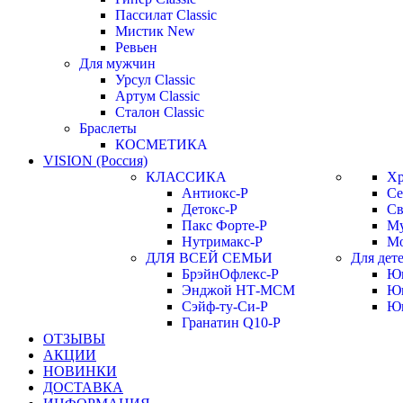
Пассилат Classic
Мистик New
Ревьен
Для мужчин
Урсул Classic
Артум Classic
Сталон Classic
Браслеты
КОСМЕТИКА
VISION (Россия)
КЛАССИКА
Хр
Антиокс-Р
Се
Детокс-Р
Св
Пакс Форте-Р
Му
Нутримакс-Р
Мо
ДЛЯ ВСЕЙ СЕМЬИ
Для дет
БрэйнОфлекс-Р
Юн
Энджой НТ-МСМ
Юн
Сэйф-ту-Си-Р
Юн
Гранатин Q10-Р
ОТЗЫВЫ
АКЦИИ
НОВИНКИ
ДОСТАВКА