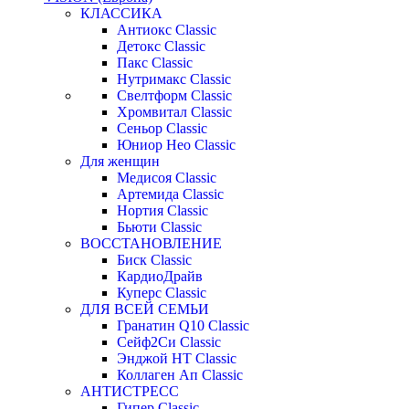
КЛАССИКА
Антиокс Classic
Детокс Classic
Пакс Classic
Нутримакс Classic
Свелтформ Classic
Хромвитал Classic
Сеньор Classic
Юниор Нео Classic
Для женщин
Медисоя Classic
Артемида Classic
Нортия Classic
Бьюти Classic
ВОССТАНОВЛЕНИЕ
Биск Classic
КардиоДрайв
Куперс Classic
ДЛЯ ВСЕЙ СЕМЬИ
Гранатин Q10 Classic
Сейф2Си Classic
Энджой НТ Classic
Коллаген Ап Classic
АНТИСТРЕСС
Гипер Classic