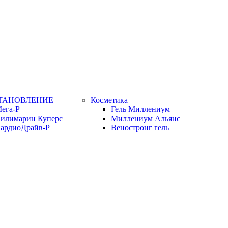
ТАНОВЛЕНИЕ
Косметика
ега-Р
Гель Миллениум
илимарин Куперс
Миллениум Альянс
ардиоДрайв-Р
Веностронг гель