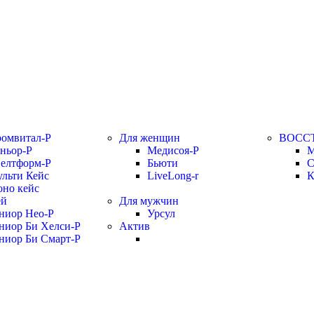
омвитал-Р
Для женщин
ВОСС
ньор-Р
Медисоя-Р
М
елтформ-Р
Бьюти
С
льти Кейс
LiveLong-r
К
но кейс
ей
Для мужчин
иор Нео-Р
Урсул
иор Би Хелси-Р
Актив
иор Би Смарт-Р