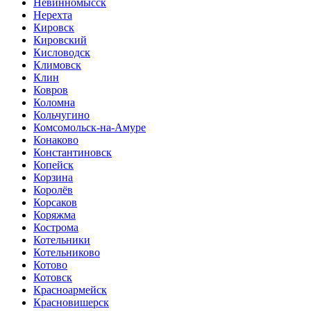
Невинномысск
Нерехта
Кировск
Кировский
Кисловодск
Климовск
Клин
Ковров
Коломна
Кольчугино
Комсомольск-на-Амуре
Конаково
Константиновск
Копейск
Корзина
Королёв
Корсаков
Коряжма
Кострома
Котельники
Котельниково
Котово
Котовск
Красноармейск
Красновишерск