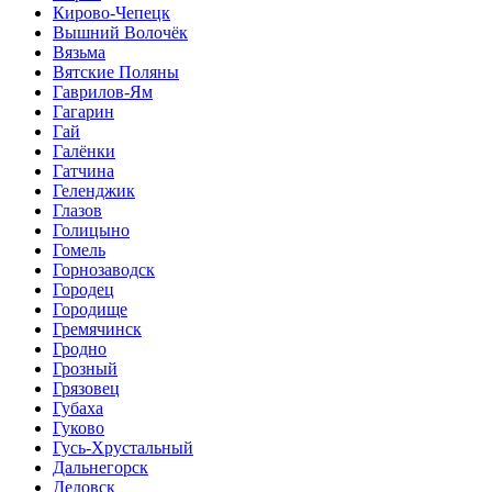
Кирово-Чепецк
Вышний Волочёк
Вязьма
Вятские Поляны
Гаврилов-Ям
Гагарин
Гай
Галёнки
Гатчина
Геленджик
Глазов
Голицыно
Гомель
Горнозаводск
Городец
Городище
Гремячинск
Гродно
Грозный
Грязовец
Губаха
Гуково
Гусь-Хрустальный
Дальнегорск
Дедовск