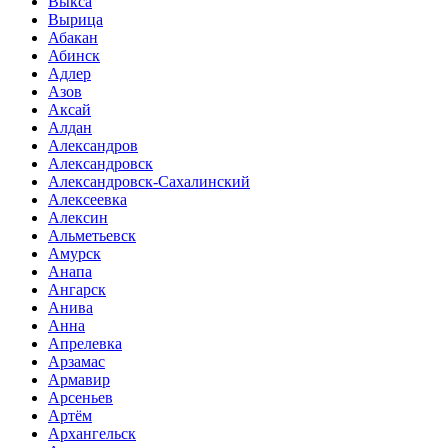
Выкса
Вырица
Абакан
Абинск
Адлер
Азов
Аксай
Алдан
Александров
Александровск
Александровск-Сахалинский
Алексеевка
Алексин
Альметьевск
Амурск
Анапа
Ангарск
Анива
Анна
Апрелевка
Арзамас
Армавир
Арсеньев
Артём
Архангельск