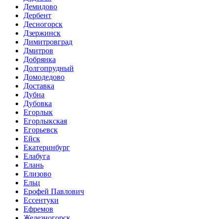
Демидово
Дербент
Десногорск
Дзержинск
Димитровград
Дмитров
Добрянка
Долгопрудный
Домодедово
Доставка
Дубна
Дубовка
Егорлык
Егорлыкская
Егорьевск
Ейск
Екатеринбург
Елабуга
Елань
Елизово
Ельц
Ерофей Павлович
Ессентуки
Ефремов
Железногорск