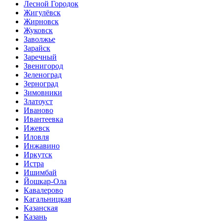
Лесной Городок
Жигулёвск
Жирновск
Жуковск
Заволжье
Зарайск
Заречный
Звенигород
Зеленоград
Зерноград
Зимовники
Златоуст
Иваново
Ивантеевка
Ижевск
Иловля
Инжавино
Иркутск
Истра
Ишимбай
Йошкар-Ола
Кавалерово
Кагальницкая
Казанская
Казань