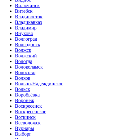
Вилючинск
Витебск
Владивосток
Владикавказ
Владимир
Внуково
Волгоград
Волгодонск
Волжск
Волжский
Вологда
Волоколамск
Волосово
Волхов
Вольно-Надеждинское
Вольск
Воробьёвка
Воронеж
Воскресенск
Воскресенское
Воткинск
Всеволожск
Вурнары
Выборг