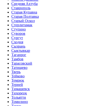
Средняя Ахтуба
Ставрополь
Старая Купавна
Старая Полтавка
Старый Оскол
Стерлитамак
Ступино
Суворов
Сургут
Сходня
Сызрань
Сыктывкар
Таганрог
Тамбов
Тарасовский
Татищево
Тверь
Тейково
Темрюк
Терней
Тимашевск
Тихорецк
Тольятти
Томилино
Томск