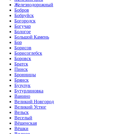
Железнодорожный
Бобров
Бобруйск
Богородск
Богучар
Бологое
Большой Камень
Бор
Борисов
Борисоглебск
Боровск
Братск
Пинск
Бронницы
Брянск
Бузулук
Бутурлиновка
Ванино
Великий Новгород
Великий Устюг
Вельск
Веселый
Вёшенская
Вёшки
Видное