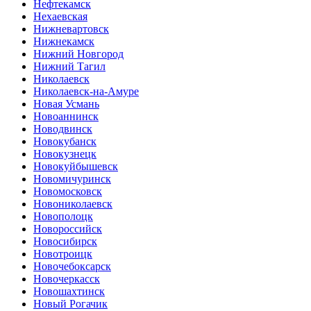
Нефтекамск
Нехаевская
Нижневартовск
Нижнекамск
Нижний Новгород
Нижний Тагил
Николаевск
Николаевск-на-Амуре
Новая Усмань
Новоаннинск
Новодвинск
Новокубанск
Новокузнецк
Новокуйбышевск
Новомичуринск
Новомосковск
Новониколаевск
Новополоцк
Новороссийск
Новосибирск
Новотроицк
Новочебоксарск
Новочеркасск
Новошахтинск
Новый Рогачик