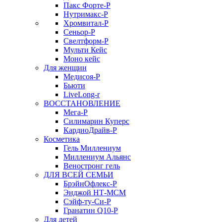
Пакс Форте-Р
Нутримакс-Р
Хромвитал-Р
Сеньор-Р
Свелтформ-Р
Мульти Кейс
Моно кейс
Для женщин
Медисоя-Р
Бьюти
LiveLong-r
ВОССТАНОВЛЕНИЕ
Мега-Р
Силимарин Куперс
КардиоДрайв-Р
Косметика
Гель Миллениум
Миллениум Альянс
Веностронг гель
ДЛЯ ВСЕЙ СЕМЬИ
БрэйнОфлекс-Р
Энджой НТ-МСМ
Сэйф-ту-Си-Р
Гранатин Q10-Р
Для детей