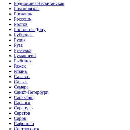
Родионово-Несветайская
Романовская
Рославль
Россошь
Ростов
Ростов-на-Дону
Рубцовск
Рудня
Руза
Рузаевка
Румянцево
Рыбинск
Ряжск
Рязань
Салават
Сальск
Самара
Санкт-Петербург
Саракташ
Саранск
Сарапуль
Саратов
Саров
Сафоново
Светлогорск