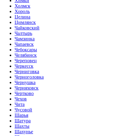
Химки
Холмск
Хороль
Целина
Цимлянск
Чайковский
Чалтырь
Чамзинка
Чапаевск
Чебоксары
Челябинск
Череповец
Черкесск
Черниговка
Черноголовка
Чернушка
Черняховск
Чертково
Чехов
Чита
Чусовой
Шарья
Шатура
Шахты
Шахунье