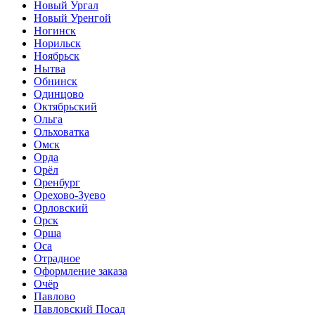
Новый Ургал
Новый Уренгой
Ногинск
Норильск
Ноябрьск
Нытва
Обнинск
Одинцово
Октябрьский
Ольга
Ольховатка
Омск
Орда
Орёл
Оренбург
Орехово-Зуево
Орловский
Орск
Орша
Оса
Отрадное
Оформление заказа
Очёр
Павлово
Павловский Посад