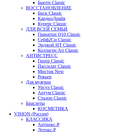
Бьюти Classic
ВОССТАНОВЛЕНИЕ
Биск Classic
КардиоДрайв
Куперс Classic
ДЛЯ ВСЕЙ СЕМЬИ
Гранатин Q10 Classic
Сейф2Си Classic
Энджой НТ Classic
Коллаген Ап Classic
АНТИСТРЕСС
Гипер Classic
Пассилат Classic
Мистик New
Ревьен
Для мужчин
Урсул Classic
Артум Classic
Сталон Classic
Браслеты
КОСМЕТИКА
VISION (Россия)
КЛАССИКА
Антиокс-Р
Детокс-Р