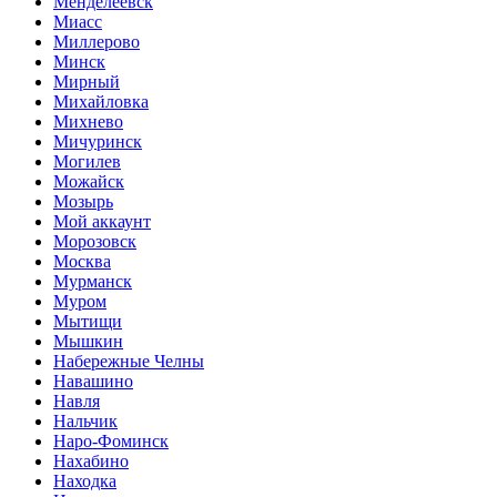
Менделеевск
Миасс
Миллерово
Минск
Мирный
Михайловка
Михнево
Мичуринск
Могилев
Можайск
Мозырь
Мой аккаунт
Морозовск
Москва
Мурманск
Муром
Мытищи
Мышкин
Набережные Челны
Навашино
Навля
Нальчик
Наро-Фоминск
Нахабино
Находка