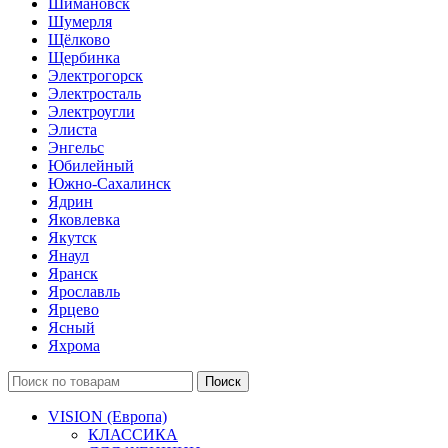
Шимановск
Шумерля
Щёлково
Щербинка
Электрогорск
Электросталь
Электроугли
Элиста
Энгельс
Юбилейный
Южно-Сахалинск
Ядрин
Яковлевка
Якутск
Янаул
Яранск
Ярославль
Ярцево
Ясный
Яхрома
Поиск
VISION (Европа)
КЛАССИКА