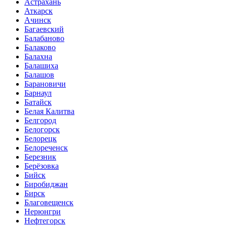
Астрахань
Аткарск
Ачинск
Багаевский
Балабаново
Балаково
Балахна
Балашиха
Балашов
Барановичи
Барнаул
Батайск
Белая Калитва
Белгород
Белогорск
Белорецк
Белореченск
Березник
Берёзовка
Бийск
Биробиджан
Бирск
Благовещенск
Нерюнгри
Нефтегорск