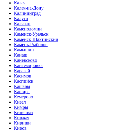
Калач
Калач-на-Дону
Калининград
Калуга
Калязин
Каменоломни
Каменск-Уральск
Каменск-Шахтинский
Камень-Рыболов
Камышин
Канаш
Каневсково
Кантемировка
Карагай
Касимов
Каспийск
Кашары
Кашира
Кемерово
Кизел
Кимры
Кинешма
Киржач
Кириши
Киров