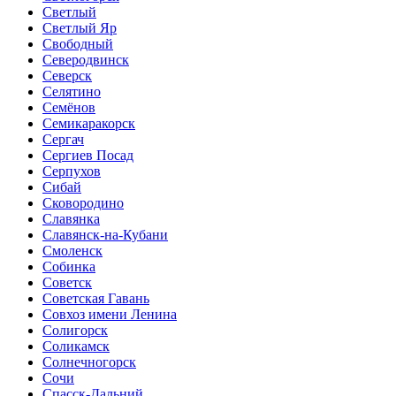
Светлый
Светлый Яр
Свободный
Северодвинск
Северск
Селятино
Семёнов
Семикаракорск
Сергач
Сергиев Посад
Серпухов
Сибай
Сковородино
Славянка
Славянск-на-Кубани
Смоленск
Собинка
Советск
Советская Гавань
Совхоз имени Ленина
Солигорск
Соликамск
Солнечногорск
Сочи
Спасск-Дальний