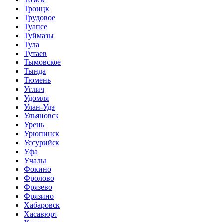
Троицк
Трудовое
Туапсе
Туймазы
Тула
Тутаев
Тымовское
Тында
Тюмень
Углич
Удомля
Улан-Удэ
Ульяновск
Урень
Урюпинск
Уссурийск
Уфа
Учалы
Фокино
Фролово
Фрязево
Фрязино
Хабаровск
Хасавюрт