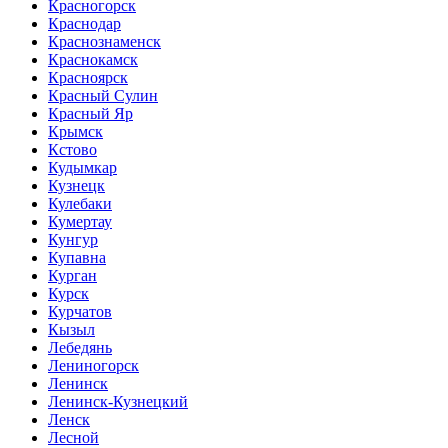
Красногорск
Краснодар
Краснознаменск
Краснокамск
Красноярск
Красный Сулин
Красный Яр
Крымск
Кстово
Кудымкар
Кузнецк
Кулебаки
Кумертау
Кунгур
Купавна
Курган
Курск
Курчатов
Кызыл
Лебедянь
Лениногорск
Ленинск
Ленинск-Кузнецкий
Ленск
Лесной