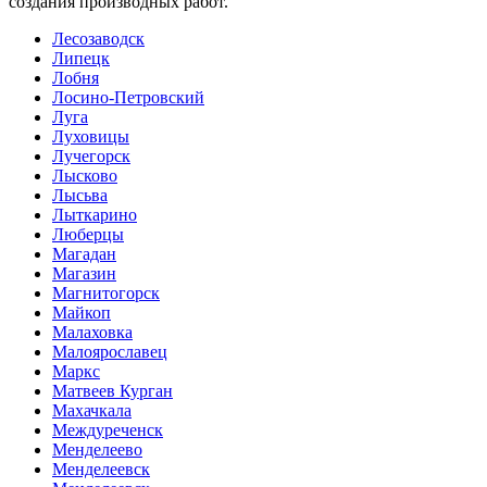
создания производных работ.
Лесозаводск
Липецк
Лобня
Лосино-Петровский
Луга
Луховицы
Лучегорск
Лысково
Лысьва
Лыткарино
Люберцы
Магадан
Магазин
Магнитогорск
Майкоп
Малаховка
Малоярославец
Маркс
Матвеев Курган
Махачкала
Междуреченск
Менделеево
Менделеевск