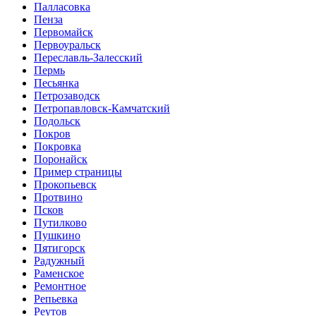
Палласовка
Пенза
Первомайск
Первоуральск
Переславль-Залесский
Пермь
Песьянка
Петрозаводск
Петропавловск-Камчатский
Подольск
Покров
Покровка
Поронайск
Пример страницы
Прокопьевск
Протвино
Псков
Путилково
Пушкино
Пятигорск
Радужный
Раменское
Ремонтное
Репьевка
Реутов