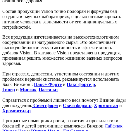
отличного здоровья.
Состав продукции Vision точно подобран и формулы бад
созданы в научных лабораториях, с целью оптимизировать
питание человека в зависимости от его индивидуальных
потребностей.
Вся продукция изготавливается на высокотехнологичном
оборудовании из натурального сырья. Это обеспечивает
высокую биологическую активность и эффективность
добавок Vision. В каталоге Vision представлена продукция,
призванная решить множество жизненно важных вопросов
здоровья.
При стрессах, депрессии, угнетенном состоянии и других
проблемах нервной системы, рекомендуется использовать
Бады Вижион :
Пакс+ Форте
и
Пакс форте-р
,
Гипер
и
Мисти
к
,
Пассила
т
.
Справиться с проблемой лишнего веса помогут Визион бады
для похудения:
Свелтформ
и
Свелтформ-р
,
Хромвитал
и
Хромвитал-р
.
Прекрасные помощники роста, развития и профилактики
болезней у детей витаминные комплексы Вижион
Лайфпак