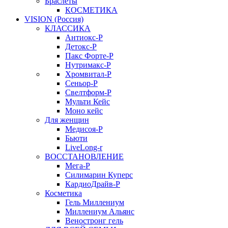
Браслеты
КОСМЕТИКА
VISION (Россия)
КЛАССИКА
Антиокс-Р
Детокс-Р
Пакс Форте-Р
Нутримакс-Р
Хромвитал-Р
Сеньор-Р
Свелтформ-Р
Мульти Кейс
Моно кейс
Для женщин
Медисоя-Р
Бьюти
LiveLong-r
ВОССТАНОВЛЕНИЕ
Мега-Р
Силимарин Куперс
КардиоДрайв-Р
Косметика
Гель Миллениум
Миллениум Альянс
Веностронг гель