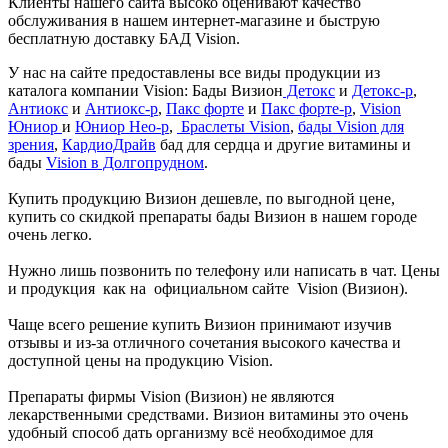
Клиенты нашего сайта высоко оценивают качество
обслуживания в нашем интернет-магазине и быструю
бесплатную доставку БАД Vision.
У нас на сайте предоставлены все виды продукции из
каталога компании Vision: Бады Визион
Детокс
и
Детокс-р
,
Антиокс
и
Антиокс-р
,
Пакс форте
и
Пакс форте-р
,
Vision
Юниор
и
Юниор Нео-р
,
Браслеты Vision
,
бады Vision для
зрения
,
КардиоДрайв
бад для сердца и другие витамины и
бады
Vision в Долгопрудном
.
Купить продукцию Визион дешевле, по выгодной цене,
купить со скидкой препараты бады Визион в нашем городе
очень легко.
Нужно лишь позвонить по телефону или написать в чат. Цены
и продукция как на официальном сайте Vision (Визион).
Чаще всего решение купить Визион принимают изучив
отзывы и из-за отличного сочетания высокого качества и
доступной цены на продукцию Vision.
Препараты фирмы Vision (Визион) не являются
лекарственными средствами. Визион витамины это очень
удобный способ дать организму всё необходимое для