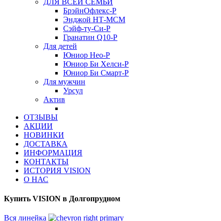
ДЛЯ ВСЕЙ СЕМЬИ
БрэйнОфлекс-Р
Энджой НТ-МСМ
Сэйф-ту-Си-Р
Гранатин Q10-Р
Для детей
Юниор Нео-Р
Юниор Би Хелси-Р
Юниор Би Смарт-Р
Для мужчин
Урсул
Актив
ОТЗЫВЫ
АКЦИИ
НОВИНКИ
ДОСТАВКА
ИНФОРМАЦИЯ
КОНТАКТЫ
ИСТОРИЯ VISION
О НАС
Купить VISION в Долгопрудном
Вся линейка