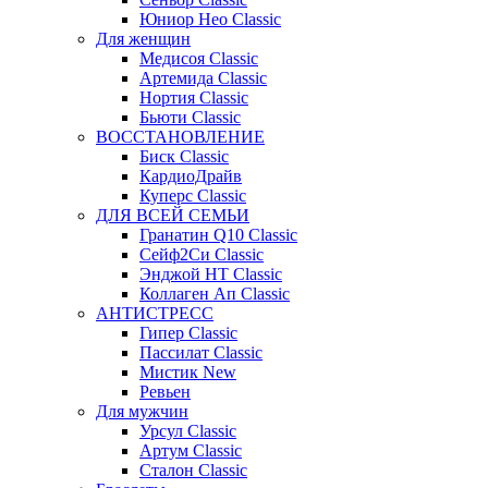
Юниор Нео Classic
Для женщин
Медисоя Classic
Артемида Classic
Нортия Classic
Бьюти Classic
ВОССТАНОВЛЕНИЕ
Биск Classic
КардиоДрайв
Куперс Classic
ДЛЯ ВСЕЙ СЕМЬИ
Гранатин Q10 Classic
Сейф2Си Classic
Энджой НТ Classic
Коллаген Ап Classic
АНТИСТРЕСС
Гипер Classic
Пассилат Classic
Мистик New
Ревьен
Для мужчин
Урсул Classic
Артум Classic
Сталон Classic